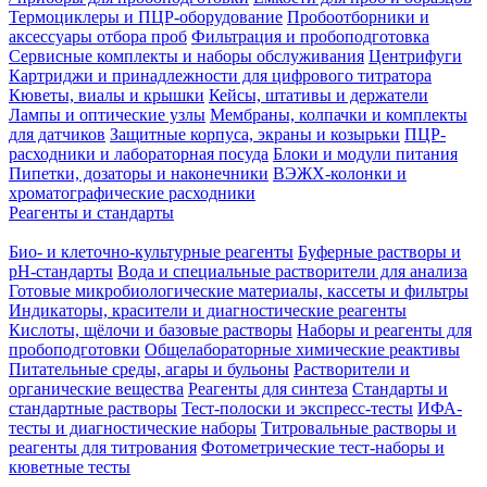
Термоциклеры и ПЦР-оборудование
Пробоотборники и
аксессуары отбора проб
Фильтрация и пробоподготовка
Сервисные комплекты и наборы обслуживания
Центрифуги
Картриджи и принадлежности для цифрового титратора
Кюветы, виалы и крышки
Кейсы, штативы и держатели
Лампы и оптические узлы
Мембраны, колпачки и комплекты
для датчиков
Защитные корпуса, экраны и козырьки
ПЦР-
расходники и лабораторная посуда
Блоки и модули питания
Пипетки, дозаторы и наконечники
ВЭЖХ-колонки и
хроматографические расходники
Реагенты и стандарты
Био- и клеточно-культурные реагенты
Буферные растворы и
pH-стандарты
Вода и специальные растворители для анализа
Готовые микробиологические материалы, кассеты и фильтры
Индикаторы, красители и диагностические реагенты
Кислоты, щёлочи и базовые растворы
Наборы и реагенты для
пробоподготовки
Общелабораторные химические реактивы
Питательные среды, агары и бульоны
Растворители и
органические вещества
Реагенты для синтеза
Стандарты и
стандартные растворы
Тест-полоски и экспресс-тесты
ИФА-
тесты и диагностические наборы
Титровальные растворы и
реагенты для титрования
Фотометрические тест-наборы и
кюветные тесты