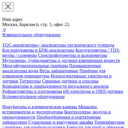
Наш адрес
Москва, Барклая 6, стр. 5, офис 22.
0
Измерительное оборудование
TOC-анализаторы / анализаторы органического углерода
Кислородомеры и БПК-анализаторы
Кондуктометры / TDS-
метры / солемеры
Спектрофотометры и колориметры
Мутномеры, турбидиметры и датчики взвешенных веществ
Многофункциональные приборы
Промышленные
анализаторы воды
Весы лабораторные
Приборы для
измерения температуры
Ионоселективные электроды и
датчики
Титраторы
Сменные датчики и сенсоры
Компараторы и принадлежности визуального анализа
Рефрактометры и плотномеры
pH-электроды и ОВП-датчики
Вспомогательное оборудование
Инкубаторы и климатические камеры
Мешалки,
встряхиватели и диспергаторы
Контроллеры, модули и
принадлежности
Пробоотборники и портативные
лаборатории
Сушильные и вакуумные шкафы
Термореакторы
/ приборы для пробоподготовки
Емкости для проб и образцов