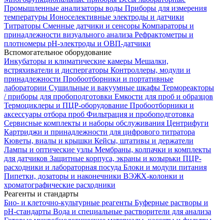
Промышленные анализаторы воды
Приборы для измерения
температуры
Ионоселективные электроды и датчики
Титраторы
Сменные датчики и сенсоры
Компараторы и
принадлежности визуального анализа
Рефрактометры и
плотномеры
pH-электроды и ОВП-датчики
Вспомогательное оборудование
Инкубаторы и климатические камеры
Мешалки,
встряхиватели и диспергаторы
Контроллеры, модули и
принадлежности
Пробоотборники и портативные
лаборатории
Сушильные и вакуумные шкафы
Термореакторы
/ приборы для пробоподготовки
Емкости для проб и образцов
Термоциклеры и ПЦР-оборудование
Пробоотборники и
аксессуары отбора проб
Фильтрация и пробоподготовка
Сервисные комплекты и наборы обслуживания
Центрифуги
Картриджи и принадлежности для цифрового титратора
Кюветы, виалы и крышки
Кейсы, штативы и держатели
Лампы и оптические узлы
Мембраны, колпачки и комплекты
для датчиков
Защитные корпуса, экраны и козырьки
ПЦР-
расходники и лабораторная посуда
Блоки и модули питания
Пипетки, дозаторы и наконечники
ВЭЖХ-колонки и
хроматографические расходники
Реагенты и стандарты
Био- и клеточно-культурные реагенты
Буферные растворы и
pH-стандарты
Вода и специальные растворители для анализа