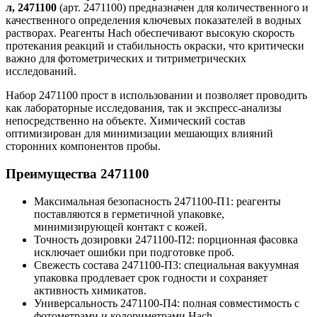
л, 2471100
(арт. 2471100) предназначен для количественного и
качественного определения ключевых показателей в водных
растворах. Реагенты Hach обеспечивают высокую скорость
протекания реакций и стабильность окраски, что критически
важно для фотометрических и титриметрических
исследований.
Набор 2471100 прост в использовании и позволяет проводить
как лабораторные исследования, так и экспресс-анализы
непосредственно на объекте. Химический состав
оптимизирован для минимизации мешающих влияний
сторонних компонентов пробы.
Преимущества 2471100
Максимальная безопасность 2471100-П1: реагенты
поставляются в герметичной упаковке,
минимизирующей контакт с кожей.
Точность дозировки 2471100-П2: порционная фасовка
исключает ошибки при подготовке проб.
Свежесть состава 2471100-П3: специальная вакуумная
упаковка продлевает срок годности и сохраняет
активность химикатов.
Универсальность 2471100-П4: полная совместимость с
фотометрами и колориметрами Hach.