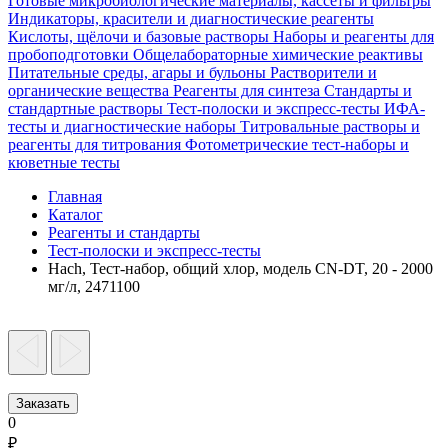
Готовые микробиологические материалы, кассеты и фильтры
Индикаторы, красители и диагностические реагенты
Кислоты, щёлочи и базовые растворы
Наборы и реагенты для
пробоподготовки
Общелабораторные химические реактивы
Питательные среды, агары и бульоны
Растворители и
органические вещества
Реагенты для синтеза
Стандарты и
стандартные растворы
Тест-полоски и экспресс-тесты
ИФА-
тесты и диагностические наборы
Титровальные растворы и
реагенты для титрования
Фотометрические тест-наборы и
кюветные тесты
Главная
Каталог
Реагенты и стандарты
Тест-полоски и экспресс-тесты
Hach, Тест-набор, общий хлор, модель CN-DT, 20 - 2000
мг/л, 2471100
Заказать
0
₽