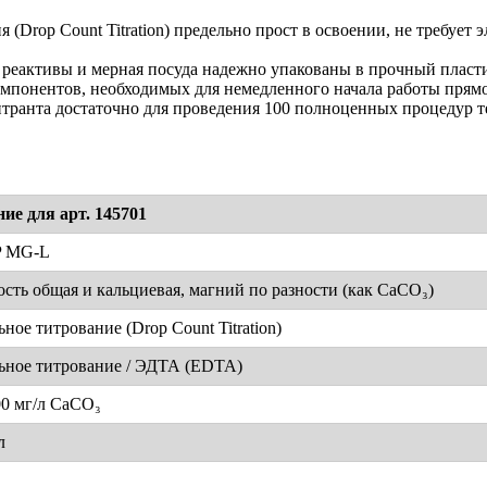
 (Drop Count Titration) предельно прост в освоении, не требуе
реактивы и мерная посуда надежно упакованы в прочный пласт
мпонентов, необходимых для немедленного начала работы прямо
транта достаточно для проведения 100 полноценных процедур т
ние для арт. 145701
P MG-L
ость общая и кальциевая, магний по разности (как CaCO₃)
ное титрование (Drop Count Titration)
ьное титрование / ЭДТА (EDTA)
00 мг/л CaCO₃
л