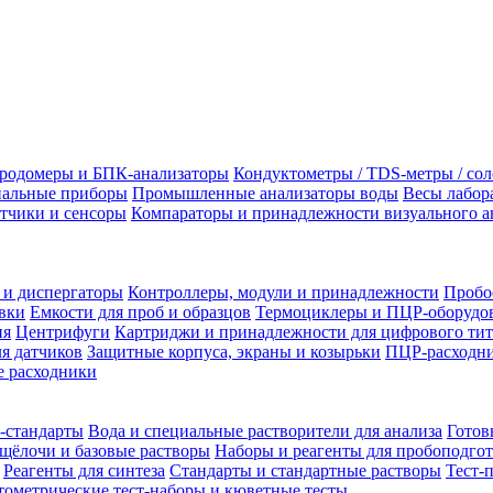
родомеры и БПК-анализаторы
Кондуктометры / TDS-метры / со
альные приборы
Промышленные анализаторы воды
Весы лабор
тчики и сенсоры
Компараторы и принадлежности визуального а
 и диспергаторы
Контроллеры, модули и принадлежности
Пробо
вки
Емкости для проб и образцов
Термоциклеры и ПЦР-оборудо
ия
Центрифуги
Картриджи и принадлежности для цифрового тит
я датчиков
Защитные корпуса, экраны и козырьки
ПЦР-расходни
 расходники
-стандарты
Вода и специальные растворители для анализа
Готов
щёлочи и базовые растворы
Наборы и реагенты для пробоподго
Реагенты для синтеза
Стандарты и стандартные растворы
Тест-
ометрические тест-наборы и кюветные тесты