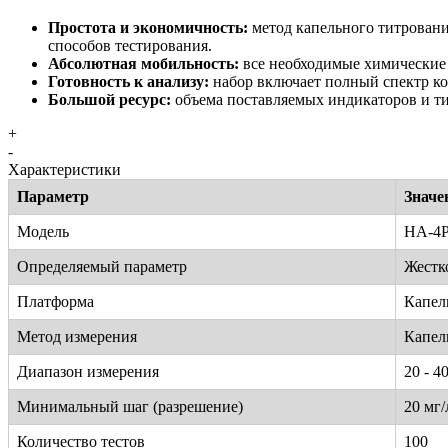
Простота и экономичность:
метод капельного титрования
способов тестирования.
Абсолютная мобильность:
все необходимые химические 
Готовность к анализу:
набор включает полный спектр ко
Большой ресурс:
объема поставляемых индикаторов и ти
+
-
Характеристики
Параметр
Значе
Модель
HA-4
Определяемый параметр
Жестк
Платформа
Капель
Метод измерения
Капел
Диапазон измерения
20 - 4
Минимальный шаг (разрешение)
20 мг/
Количество тестов
100