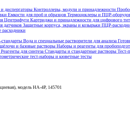
 и диспергаторы
Контроллеры, модули и принадлежности
Пробо
овки
Емкости для проб и образцов
Термоциклеры и ПЦР-оборудо
ия
Центрифуги
Картриджи и принадлежности для цифрового ти
ля датчиков
Защитные корпуса, экраны и козырьки
ПЦР-расходни
 расходники
H-стандарты
Вода и специальные растворители для анализа
Готов
 щёлочи и базовые растворы
Наборы и реагенты для пробоподго
а
Реагенты для синтеза
Стандарты и стандартные растворы
Тест-
ометрические тест-наборы и кюветные тесты
ьциевая), модель HA-4P, 145701