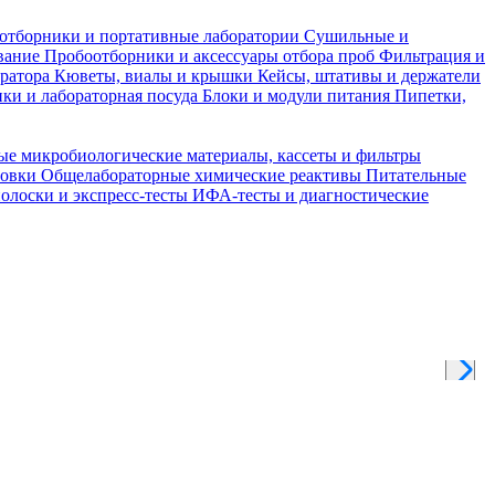
отборники и портативные лаборатории
Сушильные и
вание
Пробоотборники и аксессуары отбора проб
Фильтрация и
тратора
Кюветы, виалы и крышки
Кейсы, штативы и держатели
ки и лабораторная посуда
Блоки и модули питания
Пипетки,
ые микробиологические материалы, кассеты и фильтры
товки
Общелабораторные химические реактивы
Питательные
полоски и экспресс-тесты
ИФА-тесты и диагностические