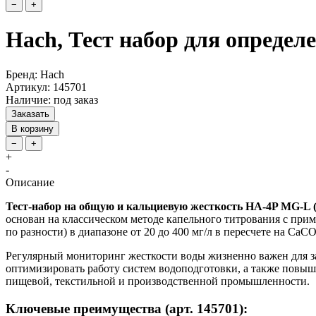
−
+
Hach, Тест набор для определ
Бренд: Hach
Артикул: 145701
Наличие: под заказ
Заказать
В корзину
−
+
+
-
Описание
Тест-набор на общую и кальциевую жесткость HA-4P MG-L (а
основан на классическом методе капельного титрования с при
по разности) в диапазоне от 20 до 400 мг/л в пересчете на CaCO
Регулярный мониторинг жесткости воды жизненно важен для з
оптимизировать работу систем водоподготовки, а также повыш
пищевой, текстильной и производственной промышленности.
Ключевые преимущества (арт. 145701):