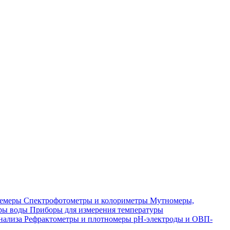
лемеры
Спектрофотометры и колориметры
Мутномеры,
ры воды
Приборы для измерения температуры
нализа
Рефрактометры и плотномеры
pH-электроды и ОВП-