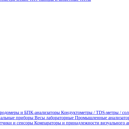
родомеры и БПК-анализаторы
Кондуктометры / TDS-метры / со
альные приборы
Весы лабораторные
Промышленные анализато
тчики и сенсоры
Компараторы и принадлежности визуального а