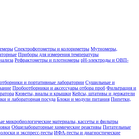
лемеры
Спектрофотометры и колориметры
Мутномеры,
аторные
Приборы для измерения температуры
нализа
Рефрактометры и плотномеры
pH-электроды и ОВП-
отборники и портативные лаборатории
Сушильные и
вание
Пробоотборники и аксессуары отбора проб
Фильтрация и
ратора
Кюветы, виалы и крышки
Кейсы, штативы и держатели
ки и лабораторная посуда
Блоки и модули питания
Пипетки,
ые микробиологические материалы, кассеты и фильтры
товки
Общелабораторные химические реактивы
Питательные
полоски и экспресс-тесты
ИФА-тесты и диагностические