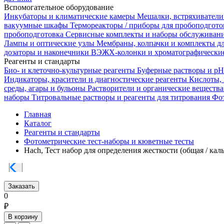
Вспомогательное оборудование
Инкубаторы и климатические камеры
Мешалки, встряхиватели
вакуумные шкафы
Термореакторы / приборы для пробоподгот
пробоподготовка
Сервисные комплекты и наборы обслуживан
Лампы и оптические узлы
Мембраны, колпачки и комплекты д
дозаторы и наконечники
ВЭЖХ-колонки и хроматографические
Реагенты и стандарты
Био- и клеточно-культурные реагенты
Буферные растворы и p
Индикаторы, красители и диагностические реагенты
Кислоты,
среды, агары и бульоны
Растворители и органические веществ
наборы
Титровальные растворы и реагенты для титрования
Фот
Главная
Каталог
Реагенты и стандарты
Фотометрические тест-наборы и кюветные тесты
Hach, Тест набор для определения жесткости (общая / кал
Заказать
0
₽
В корзину