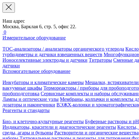
Наш адрес
Москва, Барклая 6, стр. 5, офис 22.
0
Измерительное оборудование
TOC-анализаторы / анализаторы органического углерода
Кисло
турбидиметры и датчики взвешенных веществ
Многофункцион
Ионоселективные электроды и датчики
Титраторы
Сменные да
датчики
Вспомогательное оборудование
Инкубаторы и климатические камеры
Мешалки, встряхиватели
вакуумные шкафы
Термореакторы / приборы для пробоподгото
пробоподготовка
Сервисные комплекты и наборы обслуживан
Лампы и оптические узлы
Мембраны, колпачки и комплекты дл
дозаторы и наконечники
ВЭЖХ-колонки и хроматографические
Реагенты и стандарты
Био- и клеточно-культурные реагенты
Буферные растворы и pH
Индикаторы, красители и диагностические реагенты
Кислоты, 
среды, агары и бульоны
Растворители и органические вещества
наборы
Титровальные растворы и реагенты для титрования
Фот