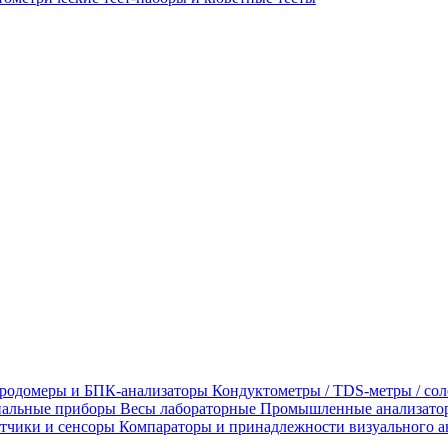
родомеры и БПК-анализаторы
Кондуктометры / TDS-метры / со
альные приборы
Весы лабораторные
Промышленные анализато
тчики и сенсоры
Компараторы и принадлежности визуального а