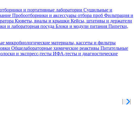
отборники и портативные лаборатории
Сушильные и
вание
Пробоотборники и аксессуары отбора проб
Фильтрация и
тратора
Кюветы, виалы и крышки
Кейсы, штативы и держатели
ки и лабораторная посуда
Блоки и модули питания
Пипетки,
ые микробиологические материалы, кассеты и фильтры
товки
Общелабораторные химические реактивы
Питательные
полоски и экспресс-тесты
ИФА-тесты и диагностические