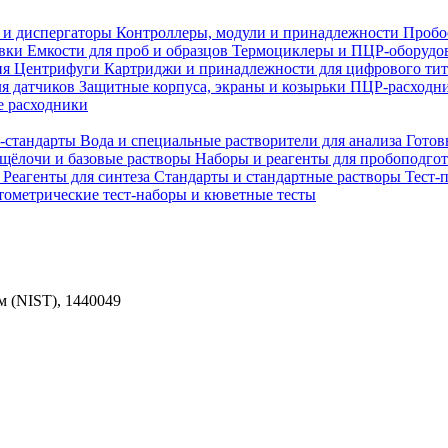
 и диспергаторы
Контроллеры, модули и принадлежности
Пробо
овки
Емкости для проб и образцов
Термоциклеры и ПЦР-оборудо
ия
Центрифуги
Картриджи и принадлежности для цифрового ти
ля датчиков
Защитные корпуса, экраны и козырьки
ПЦР-расходни
 расходники
H-стандарты
Вода и специальные растворители для анализа
Готов
 щёлочи и базовые растворы
Наборы и реагенты для пробоподго
а
Реагенты для синтеза
Стандарты и стандартные растворы
Тест-
ометрические тест-наборы и кюветные тесты
м (NIST), 1440049