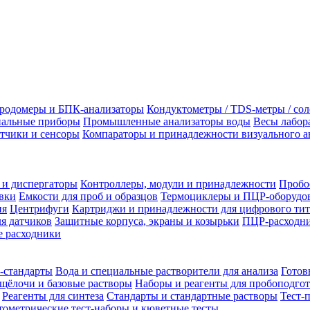
родомеры и БПК-анализаторы
Кондуктометры / TDS-метры / со
альные приборы
Промышленные анализаторы воды
Весы лабор
тчики и сенсоры
Компараторы и принадлежности визуального а
 и диспергаторы
Контроллеры, модули и принадлежности
Пробо
вки
Емкости для проб и образцов
Термоциклеры и ПЦР-оборудо
ия
Центрифуги
Картриджи и принадлежности для цифрового тит
я датчиков
Защитные корпуса, экраны и козырьки
ПЦР-расходни
 расходники
-стандарты
Вода и специальные растворители для анализа
Готов
щёлочи и базовые растворы
Наборы и реагенты для пробоподго
Реагенты для синтеза
Стандарты и стандартные растворы
Тест-
ометрические тест-наборы и кюветные тесты