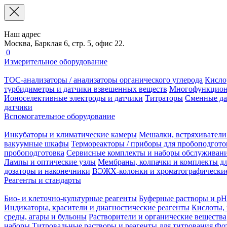
Наш адрес
Москва, Барклая 6, стр. 5, офис 22.
0
Измерительное оборудование
TOC-анализаторы / анализаторы органического углерода
Кисло
турбидиметры и датчики взвешенных веществ
Многофункцион
Ионоселективные электроды и датчики
Титраторы
Сменные да
датчики
Вспомогательное оборудование
Инкубаторы и климатические камеры
Мешалки, встряхиватели
вакуумные шкафы
Термореакторы / приборы для пробоподгото
пробоподготовка
Сервисные комплекты и наборы обслуживан
Лампы и оптические узлы
Мембраны, колпачки и комплекты дл
дозаторы и наконечники
ВЭЖХ-колонки и хроматографические
Реагенты и стандарты
Био- и клеточно-культурные реагенты
Буферные растворы и pH
Индикаторы, красители и диагностические реагенты
Кислоты, 
среды, агары и бульоны
Растворители и органические вещества
наборы
Титровальные растворы и реагенты для титрования
Фот