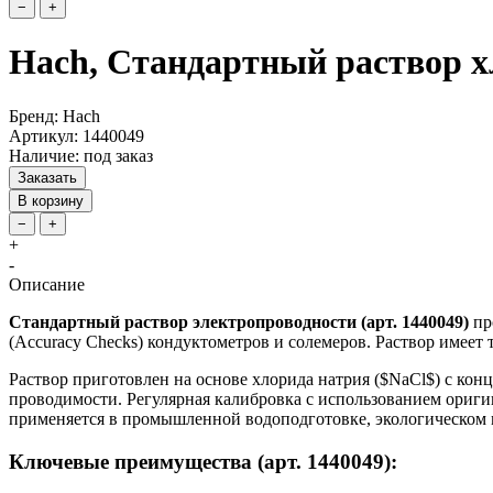
−
+
Hach, Стандартный раствор хл
Бренд: Hach
Артикул: 1440049
Наличие: под заказ
Заказать
В корзину
−
+
+
-
Описание
Стандартный раствор электропроводности (арт. 1440049)
пр
(Accuracy Checks) кондуктометров и солемеров. Раствор имеет
Раствор приготовлен на основе хлорида натрия ($NaCl$) с кон
проводимости. Регулярная калибровка с использованием ориги
применяется в промышленной водоподготовке, экологическом 
Ключевые преимущества (арт. 1440049):