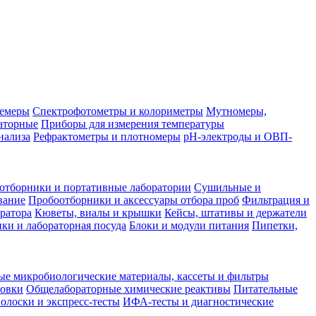
лемеры
Спектрофотометры и колориметры
Мутномеры,
аторные
Приборы для измерения температуры
нализа
Рефрактометры и плотномеры
pH-электроды и ОВП-
отборники и портативные лаборатории
Сушильные и
вание
Пробоотборники и аксессуары отбора проб
Фильтрация и
ратора
Кюветы, виалы и крышки
Кейсы, штативы и держатели
ки и лабораторная посуда
Блоки и модули питания
Пипетки,
ые микробиологические материалы, кассеты и фильтры
товки
Общелабораторные химические реактивы
Питательные
полоски и экспресс-тесты
ИФА-тесты и диагностические