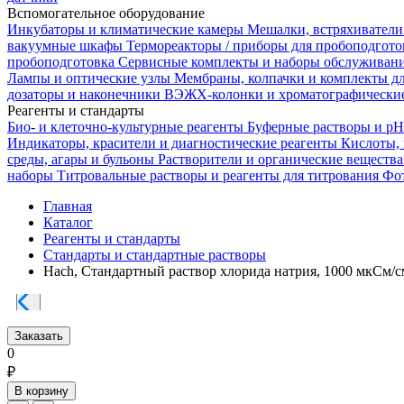
Вспомогательное оборудование
Инкубаторы и климатические камеры
Мешалки, встряхиватели
вакуумные шкафы
Термореакторы / приборы для пробоподгот
пробоподготовка
Сервисные комплекты и наборы обслуживан
Лампы и оптические узлы
Мембраны, колпачки и комплекты д
дозаторы и наконечники
ВЭЖХ-колонки и хроматографические
Реагенты и стандарты
Био- и клеточно-культурные реагенты
Буферные растворы и p
Индикаторы, красители и диагностические реагенты
Кислоты,
среды, агары и бульоны
Растворители и органические веществ
наборы
Титровальные растворы и реагенты для титрования
Фот
Главная
Каталог
Реагенты и стандарты
Стандарты и стандартные растворы
Hach, Стандартный раствор хлорида натрия, 1000 мкСм/с
Заказать
0
₽
В корзину