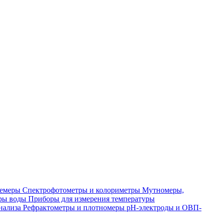
лемеры
Спектрофотометры и колориметры
Мутномеры,
ры воды
Приборы для измерения температуры
нализа
Рефрактометры и плотномеры
pH-электроды и ОВП-