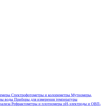
лемеры
Спектрофотометры и колориметры
Мутномеры,
ры воды
Приборы для измерения температуры
нализа
Рефрактометры и плотномеры
pH-электроды и ОВП-