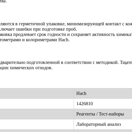
бы.
вляются в герметичной упаковке, минимизирующей контакт с ко
ключает ошибки при подготовке проб.
ковка продлевает срок годности и сохраняет активность химика
отометрами и колориметрами Hach.
едварительно подготовленной в соответствии с методикой. Тщат
ации химических отходов.
Hach
1426810
Реагенты / Тест-наборы
Лабораторный анализ