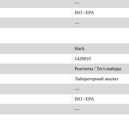
—
ISO / EPA
—
Hach
1426810
Реагенты / Тест-наборы
Лабораторный анализ
—
ISO / EPA
—