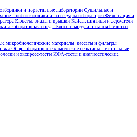
отборники и портативные лаборатории
Сушильные и
вание
Пробоотборники и аксессуары отбора проб
Фильтрация и
тратора
Кюветы, виалы и крышки
Кейсы, штативы и держатели
ки и лабораторная посуда
Блоки и модули питания
Пипетки,
ые микробиологические материалы, кассеты и фильтры
товки
Общелабораторные химические реактивы
Питательные
полоски и экспресс-тесты
ИФА-тесты и диагностические