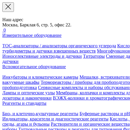
Наш адрес
Москва, Барклая 6, стр. 5, офис 22.
0
Измерительное оборудование
TOC-анализаторы / анализаторы органического углерода
Кисло
турбидиметры и датчики взвешенных веществ
Многофункцион
Ионоселективные электроды и датчики
Титраторы
Сменные да
датчики
Вспомогательное оборудование
Инкубаторы и климатические камеры
Мешалки, встряхиватели
вакуумные шкафы
Термореакторы / приборы для пробоподгото
пробоподготовка
Сервисные комплекты и наборы обслуживан
Лампы и оптические узлы
Мембраны, колпачки и комплекты дл
дозаторы и наконечники
ВЭЖХ-колонки и хроматографические
Реагенты и стандарты
Био- и клеточно-культурные реагенты
Буферные растворы и pH
Индикаторы, красители и диагностические реагенты
Кислоты, 
среды, агары и бульоны
Растворители и органические вещества
наборы
Титровальные растворы и реагенты для титрования
Фот