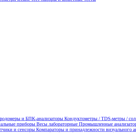
родомеры и БПК-анализаторы
Кондуктометры / TDS-метры / со
альные приборы
Весы лабораторные
Промышленные анализато
тчики и сенсоры
Компараторы и принадлежности визуального а