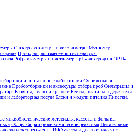
лемеры
Спектрофотометры и колориметры
Мутномеры,
аторные
Приборы для измерения температуры
нализа
Рефрактометры и плотномеры
pH-электроды и ОВП-
отборники и портативные лаборатории
Сушильные и
вание
Пробоотборники и аксессуары отбора проб
Фильтрация и
ратора
Кюветы, виалы и крышки
Кейсы, штативы и держатели
ки и лабораторная посуда
Блоки и модули питания
Пипетки,
ые микробиологические материалы, кассеты и фильтры
товки
Общелабораторные химические реактивы
Питательные
полоски и экспресс-тесты
ИФА-тесты и диагностические