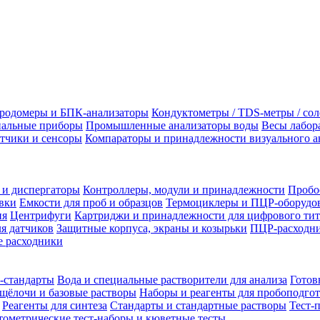
родомеры и БПК-анализаторы
Кондуктометры / TDS-метры / со
альные приборы
Промышленные анализаторы воды
Весы лабор
тчики и сенсоры
Компараторы и принадлежности визуального а
 и диспергаторы
Контроллеры, модули и принадлежности
Пробо
вки
Емкости для проб и образцов
Термоциклеры и ПЦР-оборудо
ия
Центрифуги
Картриджи и принадлежности для цифрового тит
я датчиков
Защитные корпуса, экраны и козырьки
ПЦР-расходни
 расходники
-стандарты
Вода и специальные растворители для анализа
Готов
щёлочи и базовые растворы
Наборы и реагенты для пробоподго
Реагенты для синтеза
Стандарты и стандартные растворы
Тест-
ометрические тест-наборы и кюветные тесты