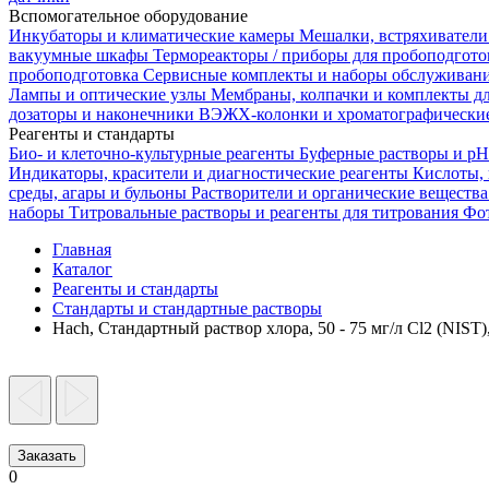
Вспомогательное оборудование
Инкубаторы и климатические камеры
Мешалки, встряхиватели
вакуумные шкафы
Термореакторы / приборы для пробоподгот
пробоподготовка
Сервисные комплекты и наборы обслуживан
Лампы и оптические узлы
Мембраны, колпачки и комплекты д
дозаторы и наконечники
ВЭЖХ-колонки и хроматографические
Реагенты и стандарты
Био- и клеточно-культурные реагенты
Буферные растворы и p
Индикаторы, красители и диагностические реагенты
Кислоты,
среды, агары и бульоны
Растворители и органические веществ
наборы
Титровальные растворы и реагенты для титрования
Фот
Главная
Каталог
Реагенты и стандарты
Стандарты и стандартные растворы
Hach, Стандартный раствор хлора, 50 - 75 мг/л Cl2 (NIST)
Заказать
0