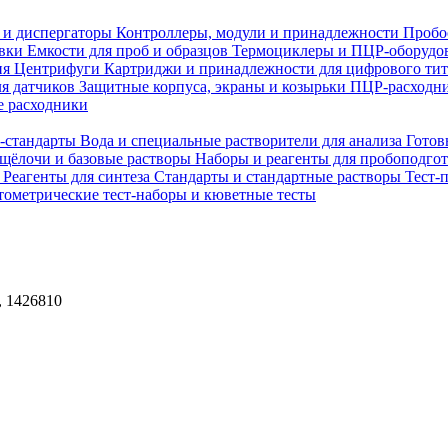
 и диспергаторы
Контроллеры, модули и принадлежности
Пробо
овки
Емкости для проб и образцов
Термоциклеры и ПЦР-оборудо
ия
Центрифуги
Картриджи и принадлежности для цифрового ти
ля датчиков
Защитные корпуса, экраны и козырьки
ПЦР-расходни
 расходники
H-стандарты
Вода и специальные растворители для анализа
Готов
 щёлочи и базовые растворы
Наборы и реагенты для пробоподго
а
Реагенты для синтеза
Стандарты и стандартные растворы
Тест-
ометрические тест-наборы и кюветные тесты
, 1426810