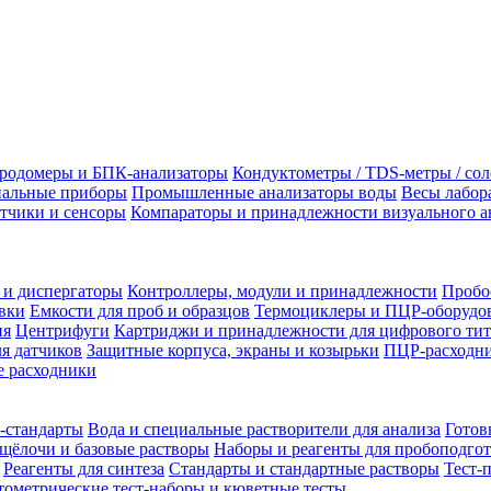
родомеры и БПК-анализаторы
Кондуктометры / TDS-метры / со
альные приборы
Промышленные анализаторы воды
Весы лабор
тчики и сенсоры
Компараторы и принадлежности визуального а
 и диспергаторы
Контроллеры, модули и принадлежности
Пробо
вки
Емкости для проб и образцов
Термоциклеры и ПЦР-оборудо
ия
Центрифуги
Картриджи и принадлежности для цифрового тит
я датчиков
Защитные корпуса, экраны и козырьки
ПЦР-расходни
 расходники
-стандарты
Вода и специальные растворители для анализа
Готов
щёлочи и базовые растворы
Наборы и реагенты для пробоподго
Реагенты для синтеза
Стандарты и стандартные растворы
Тест-
ометрические тест-наборы и кюветные тесты