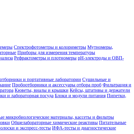
лемеры
Спектрофотометры и колориметры
Мутномеры,
аторные
Приборы для измерения температуры
нализа
Рефрактометры и плотномеры
pH-электроды и ОВП-
отборники и портативные лаборатории
Сушильные и
вание
Пробоотборники и аксессуары отбора проб
Фильтрация и
ратора
Кюветы, виалы и крышки
Кейсы, штативы и держатели
ки и лабораторная посуда
Блоки и модули питания
Пипетки,
ые микробиологические материалы, кассеты и фильтры
товки
Общелабораторные химические реактивы
Питательные
полоски и экспресс-тесты
ИФА-тесты и диагностические