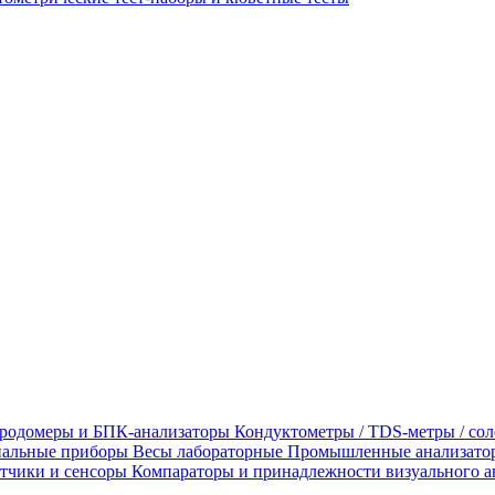
родомеры и БПК-анализаторы
Кондуктометры / TDS-метры / со
альные приборы
Весы лабораторные
Промышленные анализато
тчики и сенсоры
Компараторы и принадлежности визуального а