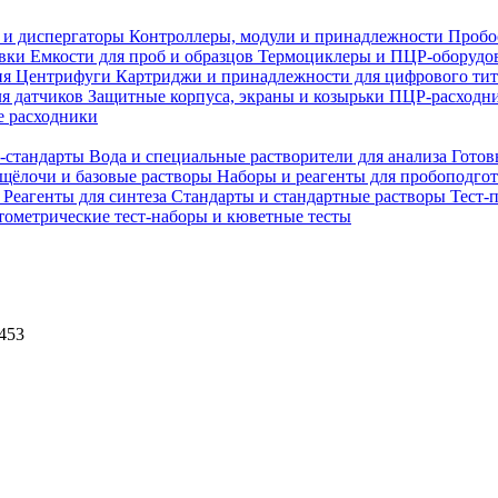
 и диспергаторы
Контроллеры, модули и принадлежности
Пробо
овки
Емкости для проб и образцов
Термоциклеры и ПЦР-оборудо
ия
Центрифуги
Картриджи и принадлежности для цифрового ти
ля датчиков
Защитные корпуса, экраны и козырьки
ПЦР-расходни
 расходники
H-стандарты
Вода и специальные растворители для анализа
Готов
 щёлочи и базовые растворы
Наборы и реагенты для пробоподго
а
Реагенты для синтеза
Стандарты и стандартные растворы
Тест-
ометрические тест-наборы и кюветные тесты
453