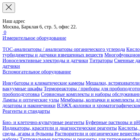
Наш адрес
Москва, Барклая 6, стр. 5, офис 22.
0
Измерительное оборудование
TOC-анализаторы / анализаторы органического углерода
Кисло
турбидиметры и датчики взвешенных веществ
Многофункцион
Ионоселективные электроды и датчики
Титраторы
Сменные да
датчики
Вспомогательное оборудование
Инкубаторы и климатические камеры
Мешалки, встряхиватели
вакуумные шкафы
Термореакторы / приборы для пробоподгото
пробоподготовка
Сервисные комплекты и наборы обслуживан
Лампы и оптические узлы
Мембраны, колпачки и комплекты дл
дозаторы и наконечники
ВЭЖХ-колонки и хроматографические
Реагенты и стандарты
Био- и клеточно-культурные реагенты
Буферные растворы и pH
Индикаторы, красители и диагностические реагенты
Кислоты, 
среды, агары и бульоны
Растворители и органические вещества
наборы
Титровальные растворы и реагенты для титрования
Фот