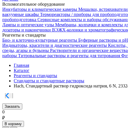
Вспомогательное оборудование
Инкубаторы и климатические камеры
Мешалки, встряхиватели
вакуумные шкафы
Термореакторы / приборы для пробоподгот
пробоподготовка
Сервисные комплекты и наборы обслуживан
Лампы и оптические узлы
Мембраны, колпачки и комплекты д
дозаторы и наконечники
ВЭЖХ-колонки и хроматографические
Реагенты и стандарты
Био- и клеточно-культурные реагенты
Буферные растворы и p
Индикаторы, красители и диагностические реагенты
Кислоты,
среды, агары и бульоны
Растворители и органические веществ
наборы
Титровальные растворы и реагенты для титрования
Фот
Главная
Каталог
Реагенты и стандарты
Стандарты и стандартные растворы
Hach, Стандартный раствор гидроксида натрия, 6 N, 2332
Заказать
0
₽
В корзину