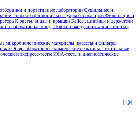
отборники и портативные лаборатории
Сушильные и
вание
Пробоотборники и аксессуары отбора проб
Фильтрация и
тратора
Кюветы, виалы и крышки
Кейсы, штативы и держатели
ки и лабораторная посуда
Блоки и модули питания
Пипетки,
ые микробиологические материалы, кассеты и фильтры
товки
Общелабораторные химические реактивы
Питательные
полоски и экспресс-тесты
ИФА-тесты и диагностические