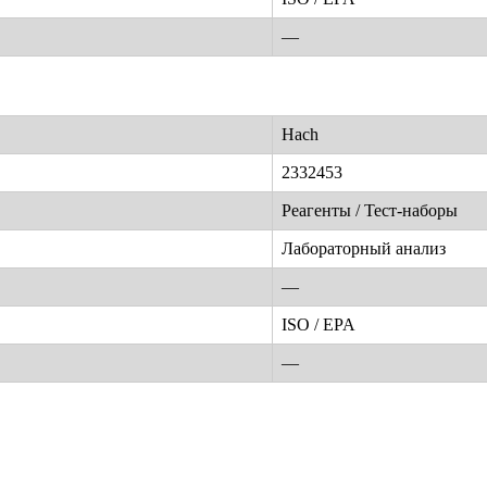
—
Hach
2332453
Реагенты / Тест-наборы
Лабораторный анализ
—
ISO / EPA
—