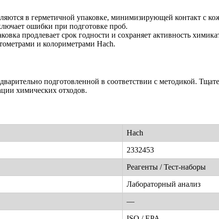
вляются в герметичной упаковке, минимизирующей контакт с ко
ключает ошибки при подготовке проб.
ковка продлевает срок годности и сохраняет активность химика
отометрами и колориметрами Hach.
едварительно подготовленной в соответствии с методикой. Тщат
ации химических отходов.
Hach
2332453
Реагенты / Тест-наборы
Лабораторный анализ
—
ISO / EPA