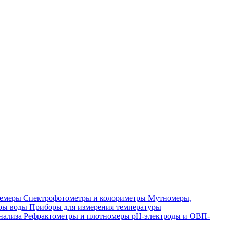
лемеры
Спектрофотометры и колориметры
Мутномеры,
ры воды
Приборы для измерения температуры
нализа
Рефрактометры и плотномеры
pH-электроды и ОВП-