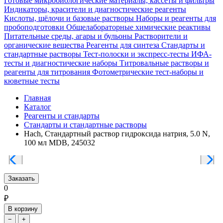
Готовые микробиологические материалы, кассеты и фильтры
Индикаторы, красители и диагностические реагенты
Кислоты, щёлочи и базовые растворы
Наборы и реагенты для
пробоподготовки
Общелабораторные химические реактивы
Питательные среды, агары и бульоны
Растворители и
органические вещества
Реагенты для синтеза
Стандарты и
стандартные растворы
Тест-полоски и экспресс-тесты
ИФА-
тесты и диагностические наборы
Титровальные растворы и
реагенты для титрования
Фотометрические тест-наборы и
кюветные тесты
Главная
Каталог
Реагенты и стандарты
Стандарты и стандартные растворы
Hach, Стандартный раствор гидроксида натрия, 5.0 N,
100 мл MDB, 245032
Заказать
0
₽
В корзину
−
+