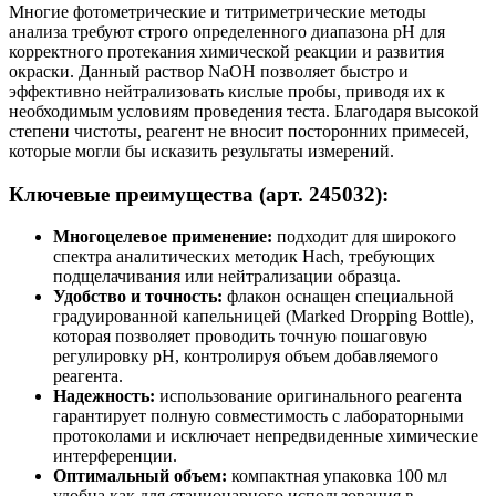
Многие фотометрические и титриметрические методы
анализа требуют строго определенного диапазона pH для
корректного протекания химической реакции и развития
окраски. Данный раствор NaOH позволяет быстро и
эффективно нейтрализовать кислые пробы, приводя их к
необходимым условиям проведения теста. Благодаря высокой
степени чистоты, реагент не вносит посторонних примесей,
которые могли бы исказить результаты измерений.
Ключевые преимущества (арт. 245032):
Многоцелевое применение:
подходит для широкого
спектра аналитических методик Hach, требующих
подщелачивания или нейтрализации образца.
Удобство и точность:
флакон оснащен специальной
градуированной капельницей (Marked Dropping Bottle),
которая позволяет проводить точную пошаговую
регулировку pH, контролируя объем добавляемого
реагента.
Надежность:
использование оригинального реагента
гарантирует полную совместимость с лабораторными
протоколами и исключает непредвиденные химические
интерференции.
Оптимальный объем:
компактная упаковка 100 мл
удобна как для стационарного использования в