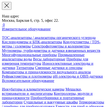
Наш адрес
Москва, Барклая 6, стр. 5, офис 22.
0
Измерительное оборудование
TOC-анализаторы / анализаторы органического углерода
Кислородомеры и БПК-анализаторы
Кондуктометры / TDS-
метры / солемеры
Спектрофотометры и колориметры
Мутномеры, турбидиметры и датчики взвешенных веществ
Многофункциональные приборы
Промышленные
анализаторы воды
Весы лабораторные
Приборы для
измерения температуры
Ионоселективные электроды и
датчики
Титраторы
Сменные датчики и сенсоры
Компараторы и принадлежности визуального анализа
Рефрактометры и плотномеры
pH-электроды и ОВП-датчики
Вспомогательное оборудование
Инкубаторы и климатические камеры
Мешалки,
встряхиватели и диспергаторы
Контроллеры, модули и
принадлежности
Пробоотборники и портативные
лаборатории
Сушильные и вакуумные шкафы
Термореакторы
/ приборы для пробоподготовки
Емкости для проб и образцов