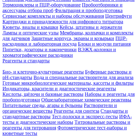
Термоциклеры и ПЦР-оборудование
Пробоотборники и
аксессуары отбора проб
Фильтрация и пробоподготовка
Сервисные комплекты и наборы обслуживания
Центрифуги
Картриджи и принадлежности для цифрового титратора
Кюветы, виалы и крышки
Кейсы, штативы и держатели
Лампы и оптические узлы
Мембраны, колпачки и комплекты
для датчиков
Защитные корпуса, экраны и козырьки
ПЦР-
расходники и лабораторная посуда
Блоки и модули питания
Пипетки, дозаторы и наконечники
ВЭЖХ-колонки и
хроматографические расходники
Реагенты и стандарты
Био- и клеточно-культурные реагенты
Буферные растворы и
pH-стандарты
Вода и специальные растворители для анализа
Готовые микробиологические материалы, кассеты и фильтры
Индикаторы, красители и диагностические реагенты
Кислоты, щёлочи и базовые растворы
Наборы и реагенты для
пробоподготовки
Общелабораторные химические реактивы
Питательные среды, агары и бульоны
Растворители и
органические вещества
Реагенты для синтеза
Стандарты и
стандартные растворы
Тест-полоски и экспресс-тесты
ИФА-
тесты и диагностические наборы
Титровальные растворы и
реагенты для титрования
Фотометрические тест-наборы и
кюветные тесты