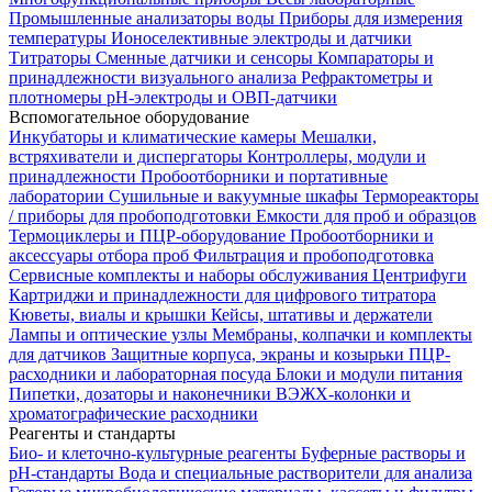
Промышленные анализаторы воды
Приборы для измерения
температуры
Ионоселективные электроды и датчики
Титраторы
Сменные датчики и сенсоры
Компараторы и
принадлежности визуального анализа
Рефрактометры и
плотномеры
pH-электроды и ОВП-датчики
Вспомогательное оборудование
Инкубаторы и климатические камеры
Мешалки,
встряхиватели и диспергаторы
Контроллеры, модули и
принадлежности
Пробоотборники и портативные
лаборатории
Сушильные и вакуумные шкафы
Термореакторы
/ приборы для пробоподготовки
Емкости для проб и образцов
Термоциклеры и ПЦР-оборудование
Пробоотборники и
аксессуары отбора проб
Фильтрация и пробоподготовка
Сервисные комплекты и наборы обслуживания
Центрифуги
Картриджи и принадлежности для цифрового титратора
Кюветы, виалы и крышки
Кейсы, штативы и держатели
Лампы и оптические узлы
Мембраны, колпачки и комплекты
для датчиков
Защитные корпуса, экраны и козырьки
ПЦР-
расходники и лабораторная посуда
Блоки и модули питания
Пипетки, дозаторы и наконечники
ВЭЖХ-колонки и
хроматографические расходники
Реагенты и стандарты
Био- и клеточно-культурные реагенты
Буферные растворы и
pH-стандарты
Вода и специальные растворители для анализа