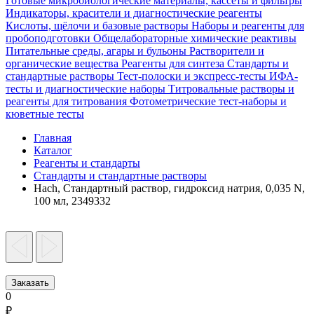
Готовые микробиологические материалы, кассеты и фильтры
Индикаторы, красители и диагностические реагенты
Кислоты, щёлочи и базовые растворы
Наборы и реагенты для
пробоподготовки
Общелабораторные химические реактивы
Питательные среды, агары и бульоны
Растворители и
органические вещества
Реагенты для синтеза
Стандарты и
стандартные растворы
Тест-полоски и экспресс-тесты
ИФА-
тесты и диагностические наборы
Титровальные растворы и
реагенты для титрования
Фотометрические тест-наборы и
кюветные тесты
Главная
Каталог
Реагенты и стандарты
Стандарты и стандартные растворы
Hach, Стандартный раствор, гидроксид натрия, 0,035 N,
100 мл, 2349332
Заказать
0
₽