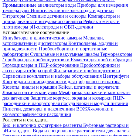
Промышленные анализаторы воды
Приборы для измерения
температуры
Ионоселективные электроды и датчики
Титраторы
Сменные датчики и сенсоры
Компараторы и
принадлежности визуального анализа
Рефрактометры и
плотномеры
pH-электроды и ОВП-датчики
Вспомогательное оборудование
Инкубаторы и климатические камеры
Мешалки,
встряхиватели и диспергаторы
Контроллеры, модули и
принадлежности
Пробоотборники и портативные
лаборатории
Сушильные и вакуумные шкафы
Термореакторы
/ приборы для пробоподготовки
Емкости для проб и образцов
Термоциклеры и ПЦР-оборудование
Пробоотборники и
аксессуары отбора проб
Фильтрация и пробоподготовка
Сервисные комплекты и наборы обслуживания
Центрифуги
Картриджи и принадлежности для цифрового титратора
Кюветы, виалы и крышки
Кейсы, штативы и держатели
Лампы и оптические узлы
Мембраны, колпачки и комплекты
для датчиков
Защитные корпуса, экраны и козырьки
ПЦР-
расходники и лабораторная посуда
Блоки и модули питания
Пипетки, дозаторы и наконечники
ВЭЖХ-колонки и
хроматографические расходники
Реагенты и стандарты
Био- и клеточно-культурные реагенты
Буферные растворы и
pH-стандарты
Вода и специальные растворители для анализа