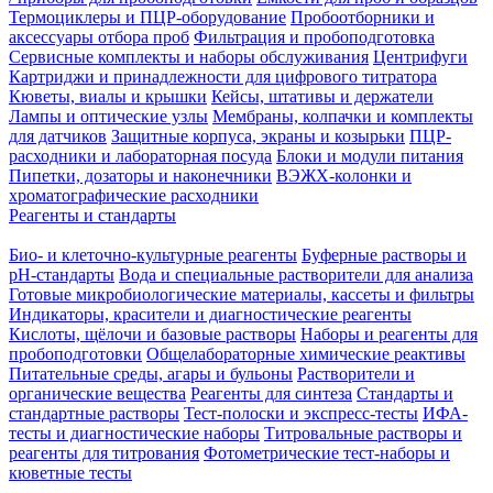
Термоциклеры и ПЦР-оборудование
Пробоотборники и
аксессуары отбора проб
Фильтрация и пробоподготовка
Сервисные комплекты и наборы обслуживания
Центрифуги
Картриджи и принадлежности для цифрового титратора
Кюветы, виалы и крышки
Кейсы, штативы и держатели
Лампы и оптические узлы
Мембраны, колпачки и комплекты
для датчиков
Защитные корпуса, экраны и козырьки
ПЦР-
расходники и лабораторная посуда
Блоки и модули питания
Пипетки, дозаторы и наконечники
ВЭЖХ-колонки и
хроматографические расходники
Реагенты и стандарты
Био- и клеточно-культурные реагенты
Буферные растворы и
pH-стандарты
Вода и специальные растворители для анализа
Готовые микробиологические материалы, кассеты и фильтры
Индикаторы, красители и диагностические реагенты
Кислоты, щёлочи и базовые растворы
Наборы и реагенты для
пробоподготовки
Общелабораторные химические реактивы
Питательные среды, агары и бульоны
Растворители и
органические вещества
Реагенты для синтеза
Стандарты и
стандартные растворы
Тест-полоски и экспресс-тесты
ИФА-
тесты и диагностические наборы
Титровальные растворы и
реагенты для титрования
Фотометрические тест-наборы и
кюветные тесты