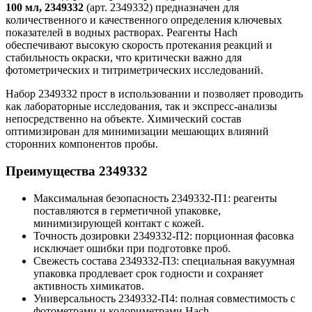
100 мл, 2349332
(арт. 2349332) предназначен для
количественного и качественного определения ключевых
показателей в водных растворах. Реагенты Hach
обеспечивают высокую скорость протекания реакций и
стабильность окраски, что критически важно для
фотометрических и титриметрических исследований.
Набор 2349332 прост в использовании и позволяет проводить
как лабораторные исследования, так и экспресс-анализы
непосредственно на объекте. Химический состав
оптимизирован для минимизации мешающих влияний
сторонних компонентов пробы.
Преимущества 2349332
Максимальная безопасность 2349332-П1: реагенты
поставляются в герметичной упаковке,
минимизирующей контакт с кожей.
Точность дозировки 2349332-П2: порционная фасовка
исключает ошибки при подготовке проб.
Свежесть состава 2349332-П3: специальная вакуумная
упаковка продлевает срок годности и сохраняет
активность химикатов.
Универсальность 2349332-П4: полная совместимость с
фотометрами и колориметрами Hach.