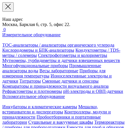
Наш адрес
Москва, Барклая 6, стр. 5, офис 22.
0
Измерительное оборудование
TOC-анализаторы / анализаторы органического углерода
Кислородомеры и БПК-анализаторы
Кондуктометры / TDS-
метры / солемеры
Спектрофотометры и колориметры
Мутномеры, турбидиметры и датчики взвешенных веществ
Многофункциональные приборы
Промышленные
анализаторы воды
Весы лабораторные
Приборы для
измерения температуры
Ионоселективные электроды и
датчики
Титраторы
Сменные датчики и сенсоры
Компараторы и принадлежности визуального анализа
Рефрактометры и плотномеры
pH-электроды и ОВП-датчики
Вспомогательное оборудование
Инкубаторы и климатические камеры
Мешалки,
встряхиватели и диспергаторы
Контроллеры, модули и
принадлежности
Пробоотборники и портативные
лаборатории
Сушильные и вакуумные шкафы
Термореакторы
/ приборы для пробоподготовки
Емкости для проб и образцов