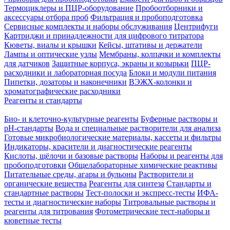
Термоциклеры и ПЦР-оборудование
Пробоотборники и
аксессуары отбора проб
Фильтрация и пробоподготовка
Сервисные комплекты и наборы обслуживания
Центрифуги
Картриджи и принадлежности для цифрового титратора
Кюветы, виалы и крышки
Кейсы, штативы и держатели
Лампы и оптические узлы
Мембраны, колпачки и комплекты
для датчиков
Защитные корпуса, экраны и козырьки
ПЦР-
расходники и лабораторная посуда
Блоки и модули питания
Пипетки, дозаторы и наконечники
ВЭЖХ-колонки и
хроматографические расходники
Реагенты и стандарты
Био- и клеточно-культурные реагенты
Буферные растворы и
pH-стандарты
Вода и специальные растворители для анализа
Готовые микробиологические материалы, кассеты и фильтры
Индикаторы, красители и диагностические реагенты
Кислоты, щёлочи и базовые растворы
Наборы и реагенты для
пробоподготовки
Общелабораторные химические реактивы
Питательные среды, агары и бульоны
Растворители и
органические вещества
Реагенты для синтеза
Стандарты и
стандартные растворы
Тест-полоски и экспресс-тесты
ИФА-
тесты и диагностические наборы
Титровальные растворы и
реагенты для титрования
Фотометрические тест-наборы и
кюветные тесты