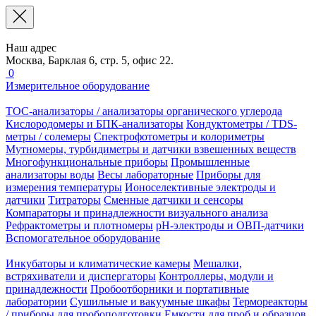
Наш адрес
Москва, Барклая 6, стр. 5, офис 22.
0
Измерительное оборудование
TOC-анализаторы / анализаторы органического углерода
Кислородомеры и БПК-анализаторы
Кондуктометры / TDS-
метры / солемеры
Спектрофотометры и колориметры
Мутномеры, турбидиметры и датчики взвешенных веществ
Многофункциональные приборы
Промышленные
анализаторы воды
Весы лабораторные
Приборы для
измерения температуры
Ионоселективные электроды и
датчики
Титраторы
Сменные датчики и сенсоры
Компараторы и принадлежности визуального анализа
Рефрактометры и плотномеры
pH-электроды и ОВП-датчики
Вспомогательное оборудование
Инкубаторы и климатические камеры
Мешалки,
встряхиватели и диспергаторы
Контроллеры, модули и
принадлежности
Пробоотборники и портативные
лаборатории
Сушильные и вакуумные шкафы
Термореакторы
/ приборы для пробоподготовки
Емкости для проб и образцов