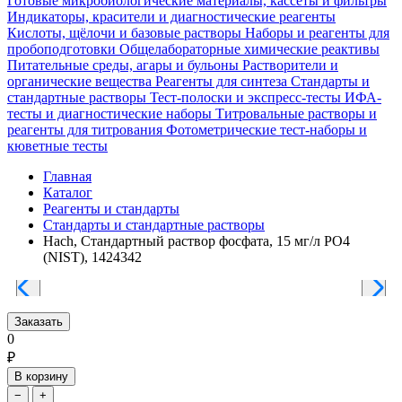
Готовые микробиологические материалы, кассеты и фильтры
Индикаторы, красители и диагностические реагенты
Кислоты, щёлочи и базовые растворы
Наборы и реагенты для
пробоподготовки
Общелабораторные химические реактивы
Питательные среды, агары и бульоны
Растворители и
органические вещества
Реагенты для синтеза
Стандарты и
стандартные растворы
Тест-полоски и экспресс-тесты
ИФА-
тесты и диагностические наборы
Титровальные растворы и
реагенты для титрования
Фотометрические тест-наборы и
кюветные тесты
Главная
Каталог
Реагенты и стандарты
Стандарты и стандартные растворы
Hach, Стандартный раствор фосфата, 15 мг/л PO4
(NIST), 1424342
Заказать
0
₽
В корзину
−
+