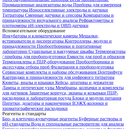
Промышленные анализаторы воды
Приборы для измерения
температуры
Ионоселективные электроды и датчики
Титраторы
Сменные датчики и сенсоры
Компараторы и
принадлежности визуального анализа
Рефрактометры и
плотномеры
pH-электроды и ОВП-датчики
Вспомогательное оборудование
Инкубаторы и климатические камеры
Мешалки,
встряхиватели и диспергаторы
Контроллеры, модули и
принадлежности
Пробоотборники и портативные
лаборатории
Сушильные и вакуумные шкафы
Термореакторы
/ приборы для пробоподготовки
Емкости для проб и образцов
Термоциклеры и ПЦР-оборудование
Пробоотборники и
аксессуары отбора проб
Фильтрация и пробоподготовка
Сервисные комплекты и наборы обслуживания
Центрифуги
Картриджи и принадлежности для цифрового титратора
Кюветы, виалы и крышки
Кейсы, штативы и держатели
Лампы и оптические узлы
Мембраны, колпачки и комплекты
для датчиков
Защитные корпуса, экраны и козырьки
ПЦР-
расходники и лабораторная посуда
Блоки и модули питания
Пипетки, дозаторы и наконечники
ВЭЖХ-колонки и
хроматографические расходники
Реагенты и стандарты
Био- и клеточно-культурные реагенты
Буферные растворы и
pH-стандарты
Вода и специальные растворители для анализа