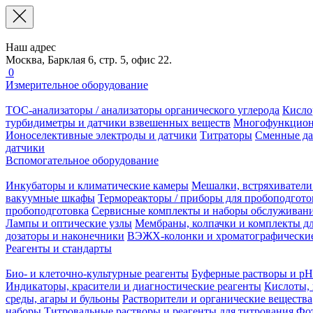
Наш адрес
Москва, Барклая 6, стр. 5, офис 22.
0
Измерительное оборудование
TOC-анализаторы / анализаторы органического углерода
Кисло
турбидиметры и датчики взвешенных веществ
Многофункцион
Ионоселективные электроды и датчики
Титраторы
Сменные да
датчики
Вспомогательное оборудование
Инкубаторы и климатические камеры
Мешалки, встряхиватели
вакуумные шкафы
Термореакторы / приборы для пробоподгото
пробоподготовка
Сервисные комплекты и наборы обслуживан
Лампы и оптические узлы
Мембраны, колпачки и комплекты дл
дозаторы и наконечники
ВЭЖХ-колонки и хроматографические
Реагенты и стандарты
Био- и клеточно-культурные реагенты
Буферные растворы и pH
Индикаторы, красители и диагностические реагенты
Кислоты, 
среды, агары и бульоны
Растворители и органические вещества
наборы
Титровальные растворы и реагенты для титрования
Фот