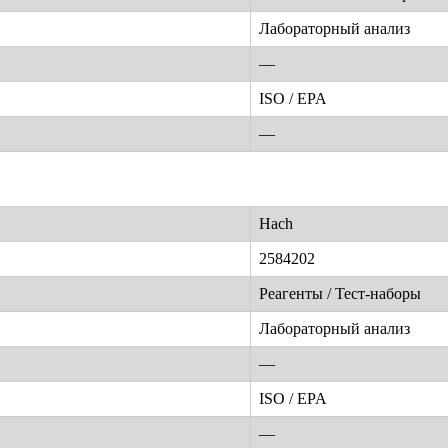
Лабораторный анализ
—
ISO / EPA
—
Hach
2584202
Реагенты / Тест-наборы
Лабораторный анализ
—
ISO / EPA
—