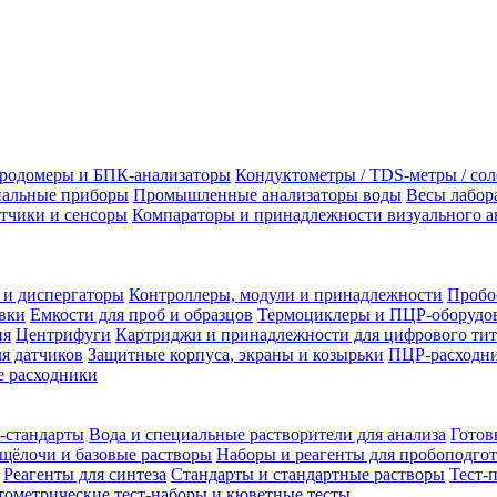
родомеры и БПК-анализаторы
Кондуктометры / TDS-метры / со
альные приборы
Промышленные анализаторы воды
Весы лабор
тчики и сенсоры
Компараторы и принадлежности визуального а
 и диспергаторы
Контроллеры, модули и принадлежности
Пробо
вки
Емкости для проб и образцов
Термоциклеры и ПЦР-оборудо
ия
Центрифуги
Картриджи и принадлежности для цифрового тит
я датчиков
Защитные корпуса, экраны и козырьки
ПЦР-расходни
 расходники
-стандарты
Вода и специальные растворители для анализа
Готов
щёлочи и базовые растворы
Наборы и реагенты для пробоподго
Реагенты для синтеза
Стандарты и стандартные растворы
Тест-
ометрические тест-наборы и кюветные тесты