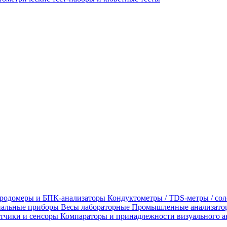
родомеры и БПК-анализаторы
Кондуктометры / TDS-метры / со
альные приборы
Весы лабораторные
Промышленные анализато
тчики и сенсоры
Компараторы и принадлежности визуального а