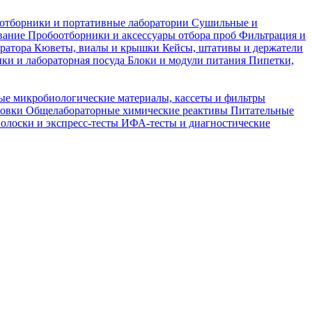
отборники и портативные лаборатории
Сушильные и
вание
Пробоотборники и аксессуары отбора проб
Фильтрация и
тратора
Кюветы, виалы и крышки
Кейсы, штативы и держатели
ки и лабораторная посуда
Блоки и модули питания
Пипетки,
ые микробиологические материалы, кассеты и фильтры
товки
Общелабораторные химические реактивы
Питательные
полоски и экспресс-тесты
ИФА-тесты и диагностические