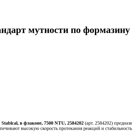
дарт мутности по формазину S
tablcal, в флаконе, 7500 NTU, 2584202
(арт. 2584202) предназ
спечивают высокую скорость протекания реакций и стабильность