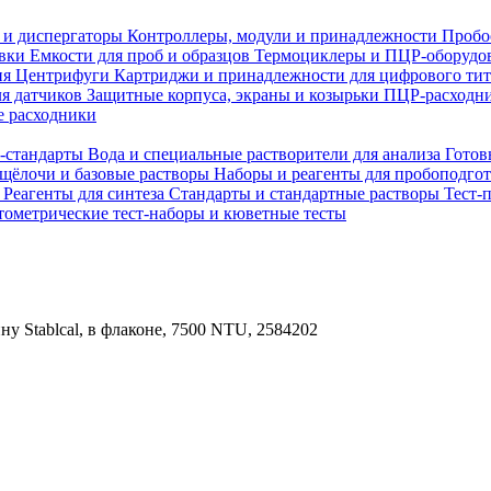
 и диспергаторы
Контроллеры, модули и принадлежности
Пробо
овки
Емкости для проб и образцов
Термоциклеры и ПЦР-оборудо
ия
Центрифуги
Картриджи и принадлежности для цифрового ти
ля датчиков
Защитные корпуса, экраны и козырьки
ПЦР-расходни
 расходники
H-стандарты
Вода и специальные растворители для анализа
Готов
 щёлочи и базовые растворы
Наборы и реагенты для пробоподго
а
Реагенты для синтеза
Стандарты и стандартные растворы
Тест-
ометрические тест-наборы и кюветные тесты
у Stablcal, в флаконе, 7500 NTU, 2584202