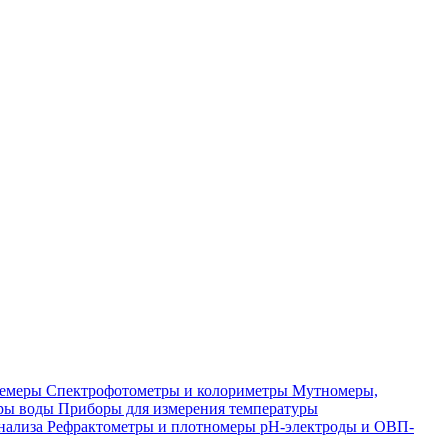
лемеры
Спектрофотометры и колориметры
Мутномеры,
ры воды
Приборы для измерения температуры
нализа
Рефрактометры и плотномеры
pH-электроды и ОВП-