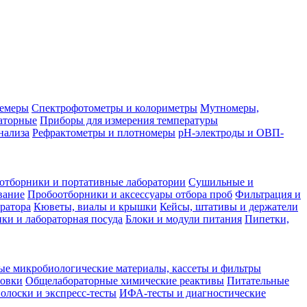
лемеры
Спектрофотометры и колориметры
Мутномеры,
аторные
Приборы для измерения температуры
нализа
Рефрактометры и плотномеры
pH-электроды и ОВП-
отборники и портативные лаборатории
Сушильные и
вание
Пробоотборники и аксессуары отбора проб
Фильтрация и
ратора
Кюветы, виалы и крышки
Кейсы, штативы и держатели
ки и лабораторная посуда
Блоки и модули питания
Пипетки,
ые микробиологические материалы, кассеты и фильтры
товки
Общелабораторные химические реактивы
Питательные
полоски и экспресс-тесты
ИФА-тесты и диагностические