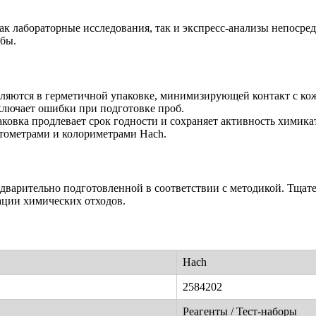
ак лабораторные исследования, так и экспресс-анализы непосре
бы.
вляются в герметичной упаковке, минимизирующей контакт с ко
ключает ошибки при подготовке проб.
ковка продлевает срок годности и сохраняет активность химика
отометрами и колориметрами Hach.
едварительно подготовленной в соответствии с методикой. Тщат
ации химических отходов.
Hach
2584202
Реагенты / Тест-наборы