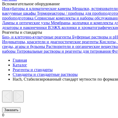
Вспомогательное оборудование
Инкубаторы и климатические камеры
Мешалки, встряхиватели
вакуумные шкафы
Термореакторы / приборы для пробоподгот
пробоподготовка
Сервисные комплекты и наборы обслуживан
Лампы и оптические узлы
Мембраны, колпачки и комплекты д
дозаторы и наконечники
ВЭЖХ-колонки и хроматографические
Реагенты и стандарты
Био- и клеточно-культурные реагенты
Буферные растворы и p
Индикаторы, красители и диагностические реагенты
Кислоты,
среды, агары и бульоны
Растворители и органические веществ
наборы
Титровальные растворы и реагенты для титрования
Фот
Главная
Каталог
Реагенты и стандарты
Стандарты и стандартные растворы
Hach, Стабилизированный стандарт мутности по формазин
Заказать
0