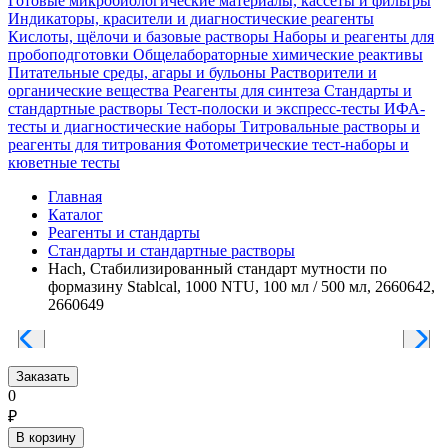
Готовые микробиологические материалы, кассеты и фильтры
Индикаторы, красители и диагностические реагенты
Кислоты, щёлочи и базовые растворы
Наборы и реагенты для
пробоподготовки
Общелабораторные химические реактивы
Питательные среды, агары и бульоны
Растворители и
органические вещества
Реагенты для синтеза
Стандарты и
стандартные растворы
Тест-полоски и экспресс-тесты
ИФА-
тесты и диагностические наборы
Титровальные растворы и
реагенты для титрования
Фотометрические тест-наборы и
кюветные тесты
Главная
Каталог
Реагенты и стандарты
Стандарты и стандартные растворы
Hach, Стабилизированный стандарт мутности по
формазину Stablcal, 1000 NTU, 100 мл / 500 мл, 2660642,
2660649
Заказать
0
₽
В корзину