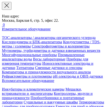
Наш адрес
Москва, Барклая 6, стр. 5, офис 22.
0
Измерительное оборудование
TOC-анализаторы / анализаторы органического углерода
Кислородомеры и БПК-анализаторы
Кондуктометры / TDS-
метры / солемеры
Спектрофотометры и колориметры
Мутномеры, турбидиметры и датчики взвешенных веществ
Многофункциональные приборы
Промышленные
анализаторы воды
Весы лабораторные
Приборы для
измерения температуры
Ионоселективные электроды и
датчики
Титраторы
Сменные датчики и сенсоры
Компараторы и принадлежности визуального анализа
Рефрактометры и плотномеры
pH-электроды и ОВП-датчики
Вспомогательное оборудование
Инкубаторы и климатические камеры
Мешалки,
встряхиватели и диспергаторы
Контроллеры, модули и
принадлежности
Пробоотборники и портативные
лаборатории
Сушильные и вакуумные шкафы
Термореакторы
/ приборы для пробоподготовки
Емкости для проб и образцов