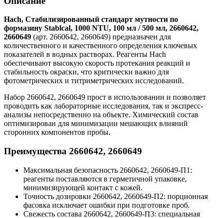
Описание
Hach, Стабилизированный стандарт мутности по
формазину Stablcal, 1000 NTU, 100 мл / 500 мл, 2660642,
2660649
(арт. 2660642, 2660649) предназначен для
количественного и качественного определения ключевых
показателей в водных растворах. Реагенты Hach
обеспечивают высокую скорость протекания реакций и
стабильность окраски, что критически важно для
фотометрических и титриметрических исследований.
Набор 2660642, 2660649 прост в использовании и позволяет
проводить как лабораторные исследования, так и экспресс-
анализы непосредственно на объекте. Химический состав
оптимизирован для минимизации мешающих влияний
сторонних компонентов пробы.
Преимущества 2660642, 2660649
Максимальная безопасность 2660642, 2660649-П1:
реагенты поставляются в герметичной упаковке,
минимизирующей контакт с кожей.
Точность дозировки 2660642, 2660649-П2: порционная
фасовка исключает ошибки при подготовке проб.
Свежесть состава 2660642, 2660649-П3: специальная