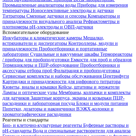
Промышленные анализаторы воды
Приборы для измерения
температуры
Ионоселективные электроды и датчики
Титраторы
Сменные датчики и сенсоры
Компараторы и
принадлежности визуального анализа
Рефрактометры и
плотномеры
pH-электроды и ОВП-датчики
Вспомогательное оборудование
Инкубаторы и климатические камеры
Мешалки,
встряхиватели и диспергаторы
Контроллеры, модули и
принадлежности
Пробоотборники и портативные
лаборатории
Сушильные и вакуумные шкафы
Термореакторы
/ приборы для пробоподготовки
Емкости для проб и образцов
Термоциклеры и ПЦР-оборудование
Пробоотборники и
аксессуары отбора проб
Фильтрация и пробоподготовка
Сервисные комплекты и наборы обслуживания
Центрифуги
Картриджи и принадлежности для цифрового титратора
Кюветы, виалы и крышки
Кейсы, штативы и держатели
Лампы и оптические узлы
Мембраны, колпачки и комплекты
для датчиков
Защитные корпуса, экраны и козырьки
ПЦР-
расходники и лабораторная посуда
Блоки и модули питания
Пипетки, дозаторы и наконечники
ВЭЖХ-колонки и
хроматографические расходники
Реагенты и стандарты
Био- и клеточно-культурные реагенты
Буферные растворы и
pH-стандарты
Вода и специальные растворители для анализа