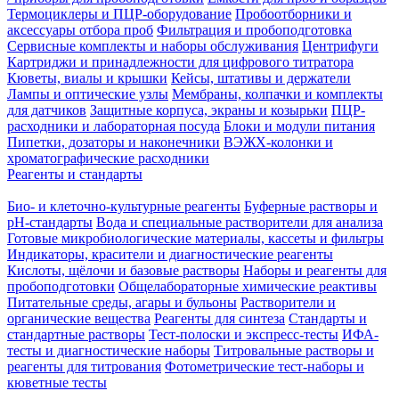
Термоциклеры и ПЦР-оборудование
Пробоотборники и
аксессуары отбора проб
Фильтрация и пробоподготовка
Сервисные комплекты и наборы обслуживания
Центрифуги
Картриджи и принадлежности для цифрового титратора
Кюветы, виалы и крышки
Кейсы, штативы и держатели
Лампы и оптические узлы
Мембраны, колпачки и комплекты
для датчиков
Защитные корпуса, экраны и козырьки
ПЦР-
расходники и лабораторная посуда
Блоки и модули питания
Пипетки, дозаторы и наконечники
ВЭЖХ-колонки и
хроматографические расходники
Реагенты и стандарты
Био- и клеточно-культурные реагенты
Буферные растворы и
pH-стандарты
Вода и специальные растворители для анализа
Готовые микробиологические материалы, кассеты и фильтры
Индикаторы, красители и диагностические реагенты
Кислоты, щёлочи и базовые растворы
Наборы и реагенты для
пробоподготовки
Общелабораторные химические реактивы
Питательные среды, агары и бульоны
Растворители и
органические вещества
Реагенты для синтеза
Стандарты и
стандартные растворы
Тест-полоски и экспресс-тесты
ИФА-
тесты и диагностические наборы
Титровальные растворы и
реагенты для титрования
Фотометрические тест-наборы и
кюветные тесты