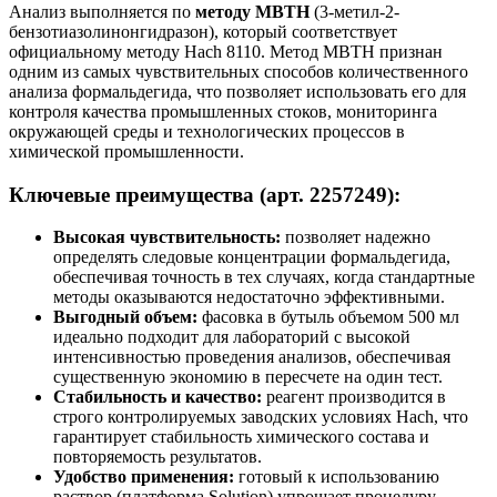
Анализ выполняется по
методу MBTH
(3-метил-2-
бензотиазолинонгидразон), который соответствует
официальному методу Hach 8110. Метод MBTH признан
одним из самых чувствительных способов количественного
анализа формальдегида, что позволяет использовать его для
контроля качества промышленных стоков, мониторинга
окружающей среды и технологических процессов в
химической промышленности.
Ключевые преимущества (арт. 2257249):
Высокая чувствительность:
позволяет надежно
определять следовые концентрации формальдегида,
обеспечивая точность в тех случаях, когда стандартные
методы оказываются недостаточно эффективными.
Выгодный объем:
фасовка в бутыль объемом 500 мл
идеально подходит для лабораторий с высокой
интенсивностью проведения анализов, обеспечивая
существенную экономию в пересчете на один тест.
Стабильность и качество:
реагент производится в
строго контролируемых заводских условиях Hach, что
гарантирует стабильность химического состава и
повторяемость результатов.
Удобство применения:
готовый к использованию
раствор (платформа Solution) упрощает процедуру