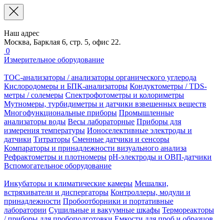
Наш адрес
Москва, Барклая 6, стр. 5, офис 22.
0
Измерительное оборудование
TOC-анализаторы / анализаторы органического углерода
Кислородомеры и БПК-анализаторы
Кондуктометры / TDS-
метры / солемеры
Спектрофотометры и колориметры
Мутномеры, турбидиметры и датчики взвешенных веществ
Многофункциональные приборы
Промышленные
анализаторы воды
Весы лабораторные
Приборы для
измерения температуры
Ионоселективные электроды и
датчики
Титраторы
Сменные датчики и сенсоры
Компараторы и принадлежности визуального анализа
Рефрактометры и плотномеры
pH-электроды и ОВП-датчики
Вспомогательное оборудование
Инкубаторы и климатические камеры
Мешалки,
встряхиватели и диспергаторы
Контроллеры, модули и
принадлежности
Пробоотборники и портативные
лаборатории
Сушильные и вакуумные шкафы
Термореакторы
/ приборы для пробоподготовки
Емкости для проб и образцов