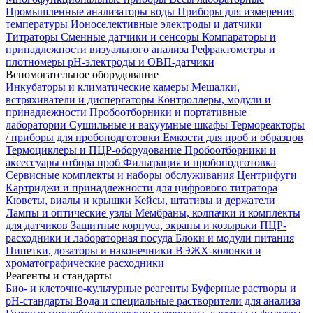
Промышленные анализаторы воды
Приборы для измерения
температуры
Ионоселективные электроды и датчики
Титраторы
Сменные датчики и сенсоры
Компараторы и
принадлежности визуального анализа
Рефрактометры и
плотномеры
pH-электроды и ОВП-датчики
Вспомогательное оборудование
Инкубаторы и климатические камеры
Мешалки,
встряхиватели и диспергаторы
Контроллеры, модули и
принадлежности
Пробоотборники и портативные
лаборатории
Сушильные и вакуумные шкафы
Термореакторы
/ приборы для пробоподготовки
Емкости для проб и образцов
Термоциклеры и ПЦР-оборудование
Пробоотборники и
аксессуары отбора проб
Фильтрация и пробоподготовка
Сервисные комплекты и наборы обслуживания
Центрифуги
Картриджи и принадлежности для цифрового титратора
Кюветы, виалы и крышки
Кейсы, штативы и держатели
Лампы и оптические узлы
Мембраны, колпачки и комплекты
для датчиков
Защитные корпуса, экраны и козырьки
ПЦР-
расходники и лабораторная посуда
Блоки и модули питания
Пипетки, дозаторы и наконечники
ВЭЖХ-колонки и
хроматографические расходники
Реагенты и стандарты
Био- и клеточно-культурные реагенты
Буферные растворы и
pH-стандарты
Вода и специальные растворители для анализа