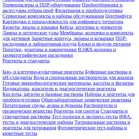
Термоциклеры и ПЦР-оборудование
Пробоотборники и
аксессуары отбора проб
Фильтрация и пробоподготовка
Сервисные комплекты и наборы обслуживания
Центрифуги
Картриджи и принадлежности для цифрового титратора
Кюветы, виалы и крышки
Кейсы, штативы и держатели
Лампы и оптические узлы
Мембраны, колпачки и комплекты
для датчиков
Защитные корпуса, экраны и козырьки
ПЦР-
расходники и лабораторная посуда
Блоки и модули питания
Пипетки, дозаторы и наконечники
ВЭЖХ-колонки и
хроматографические расходники
Реагенты и стандарты
Био- и клеточно-культурные реагенты
Буферные растворы и
pH-стандарты
Вода и специальные растворители для анализа
Готовые микробиологические материалы, кассеты и фильтры
Индикаторы, красители и диагностические реагенты
Кислоты, щёлочи и базовые растворы
Наборы и реагенты для
пробоподготовки
Общелабораторные химические реактивы
Питательные среды, агары и бульоны
Растворители и
органические вещества
Реагенты для синтеза
Стандарты и
стандартные растворы
Тест-полоски и экспресс-тесты
ИФА-
тесты и диагностические наборы
Титровальные растворы и
реагенты для титрования
Фотометрические тест-наборы и
кюветные тесты