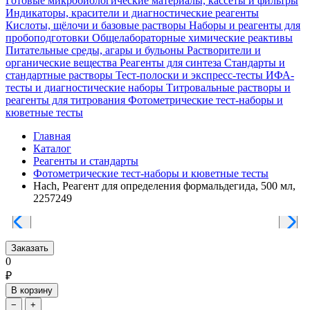
Готовые микробиологические материалы, кассеты и фильтры
Индикаторы, красители и диагностические реагенты
Кислоты, щёлочи и базовые растворы
Наборы и реагенты для
пробоподготовки
Общелабораторные химические реактивы
Питательные среды, агары и бульоны
Растворители и
органические вещества
Реагенты для синтеза
Стандарты и
стандартные растворы
Тест-полоски и экспресс-тесты
ИФА-
тесты и диагностические наборы
Титровальные растворы и
реагенты для титрования
Фотометрические тест-наборы и
кюветные тесты
Главная
Каталог
Реагенты и стандарты
Фотометрические тест-наборы и кюветные тесты
Hach, Реагент для определения формальдегида, 500 мл,
2257249
Заказать
0
₽
В корзину
−
+