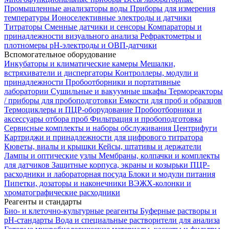
Промышленные анализаторы воды
Приборы для измерения
температуры
Ионоселективные электроды и датчики
Титраторы
Сменные датчики и сенсоры
Компараторы и
принадлежности визуального анализа
Рефрактометры и
плотномеры
pH-электроды и ОВП-датчики
Вспомогательное оборудование
Инкубаторы и климатические камеры
Мешалки,
встряхиватели и диспергаторы
Контроллеры, модули и
принадлежности
Пробоотборники и портативные
лаборатории
Сушильные и вакуумные шкафы
Термореакторы
/ приборы для пробоподготовки
Емкости для проб и образцов
Термоциклеры и ПЦР-оборудование
Пробоотборники и
аксессуары отбора проб
Фильтрация и пробоподготовка
Сервисные комплекты и наборы обслуживания
Центрифуги
Картриджи и принадлежности для цифрового титратора
Кюветы, виалы и крышки
Кейсы, штативы и держатели
Лампы и оптические узлы
Мембраны, колпачки и комплекты
для датчиков
Защитные корпуса, экраны и козырьки
ПЦР-
расходники и лабораторная посуда
Блоки и модули питания
Пипетки, дозаторы и наконечники
ВЭЖХ-колонки и
хроматографические расходники
Реагенты и стандарты
Био- и клеточно-культурные реагенты
Буферные растворы и
pH-стандарты
Вода и специальные растворители для анализа