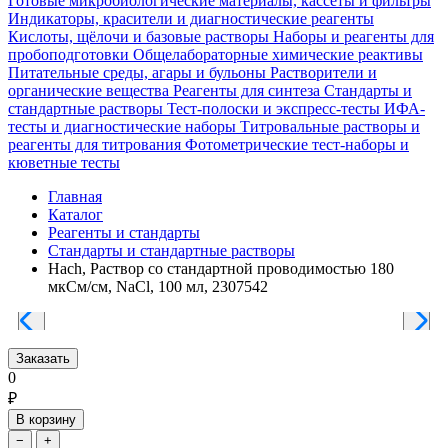
Готовые микробиологические материалы, кассеты и фильтры
Индикаторы, красители и диагностические реагенты
Кислоты, щёлочи и базовые растворы
Наборы и реагенты для
пробоподготовки
Общелабораторные химические реактивы
Питательные среды, агары и бульоны
Растворители и
органические вещества
Реагенты для синтеза
Стандарты и
стандартные растворы
Тест-полоски и экспресс-тесты
ИФА-
тесты и диагностические наборы
Титровальные растворы и
реагенты для титрования
Фотометрические тест-наборы и
кюветные тесты
Главная
Каталог
Реагенты и стандарты
Стандарты и стандартные растворы
Hach, Раствор со стандартной проводимостью 180
мкСм/см, NaCl, 100 мл, 2307542
Заказать
0
₽
В корзину
−
+