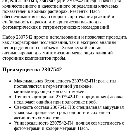
см, NaCl, 100 мл, 2307542
(арт. 2307542) предназначен для
количественного и качественного определения ключевых
показателей в водных растворах. Реагенты Hach
обеспечивают высокую скорость протекания реакций и
стабильность окраски, что критически важно для
фотометрических и титриметрических исследований.
Набор 2307542 прост в использовании и позволяет проводить
как лабораторные исследования, так и экспресс-анализы
непосредственно на объекте. Химический состав
оптимизирован для минимизации мешающих влияний
сторонних компонентов пробы.
Преимущества 2307542
Максимальная безопасность 2307542-П1: реагенты
поставляются в герметичной упаковке,
минимизирующей контакт с кожей.
Точность дозировки 2307542-П2: порционная фасовка
исключает ошибки при подготовке проб.
Свежесть состава 2307542-П3: специальная вакуумная
упаковка продлевает срок годности и сохраняет
активность химикатов.
Универсальность 2307542-П4: полная совместимость с
фотометрами и колориметрами Hach.