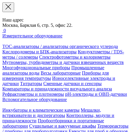
Наш адрес
Москва, Барклая 6, стр. 5, офис 22.
0
Измерительное оборудование
TOC-анализаторы / анализаторы органического углерода
Кислородомеры и БПК-анализаторы
Кондуктометры / TDS-
метры / солемеры
Спектрофотометры и колориметры
Мутномеры, турбидиметры и датчики взвешенных веществ
Многофункциональные приборы
Промышленные
анализаторы воды
Весы лабораторные
Приборы для
измерения температуры
Ионоселективные электроды и
датчики
Титраторы
Сменные датчики и сенсоры
Компараторы и принадлежности визуального анализа
Рефрактометры и плотномеры
pH-электроды и ОВП-датчики
Вспомогательное оборудование
Инкубаторы и климатические камеры
Мешалки,
встряхиватели и диспергаторы
Контроллеры, модули и
принадлежности
Пробоотборники и портативные
лаборатории
Сушильные и вакуумные шкафы
Термореакторы
/ приборы для пробоподготовки
Емкости для проб и образцов