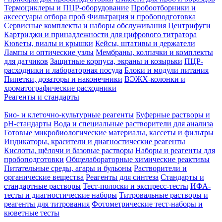
Термоциклеры и ПЦР-оборудование
Пробоотборники и
аксессуары отбора проб
Фильтрация и пробоподготовка
Сервисные комплекты и наборы обслуживания
Центрифуги
Картриджи и принадлежности для цифрового титратора
Кюветы, виалы и крышки
Кейсы, штативы и держатели
Лампы и оптические узлы
Мембраны, колпачки и комплекты
для датчиков
Защитные корпуса, экраны и козырьки
ПЦР-
расходники и лабораторная посуда
Блоки и модули питания
Пипетки, дозаторы и наконечники
ВЭЖХ-колонки и
хроматографические расходники
Реагенты и стандарты
Био- и клеточно-культурные реагенты
Буферные растворы и
pH-стандарты
Вода и специальные растворители для анализа
Готовые микробиологические материалы, кассеты и фильтры
Индикаторы, красители и диагностические реагенты
Кислоты, щёлочи и базовые растворы
Наборы и реагенты для
пробоподготовки
Общелабораторные химические реактивы
Питательные среды, агары и бульоны
Растворители и
органические вещества
Реагенты для синтеза
Стандарты и
стандартные растворы
Тест-полоски и экспресс-тесты
ИФА-
тесты и диагностические наборы
Титровальные растворы и
реагенты для титрования
Фотометрические тест-наборы и
кюветные тесты