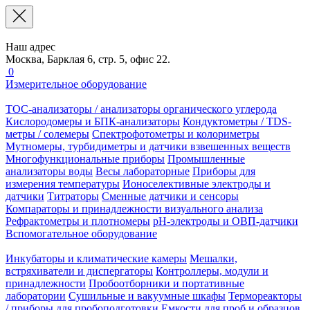
Наш адрес
Москва, Барклая 6, стр. 5, офис 22.
0
Измерительное оборудование
TOC-анализаторы / анализаторы органического углерода
Кислородомеры и БПК-анализаторы
Кондуктометры / TDS-
метры / солемеры
Спектрофотометры и колориметры
Мутномеры, турбидиметры и датчики взвешенных веществ
Многофункциональные приборы
Промышленные
анализаторы воды
Весы лабораторные
Приборы для
измерения температуры
Ионоселективные электроды и
датчики
Титраторы
Сменные датчики и сенсоры
Компараторы и принадлежности визуального анализа
Рефрактометры и плотномеры
pH-электроды и ОВП-датчики
Вспомогательное оборудование
Инкубаторы и климатические камеры
Мешалки,
встряхиватели и диспергаторы
Контроллеры, модули и
принадлежности
Пробоотборники и портативные
лаборатории
Сушильные и вакуумные шкафы
Термореакторы
/ приборы для пробоподготовки
Емкости для проб и образцов