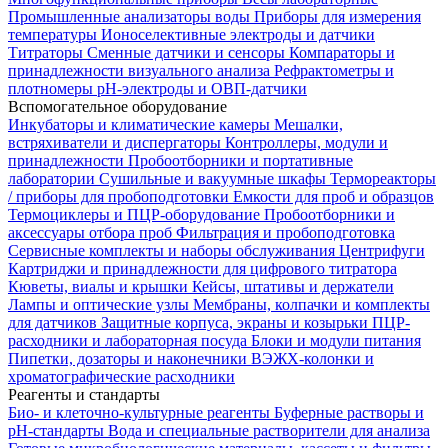
Промышленные анализаторы воды
Приборы для измерения
температуры
Ионоселективные электроды и датчики
Титраторы
Сменные датчики и сенсоры
Компараторы и
принадлежности визуального анализа
Рефрактометры и
плотномеры
pH-электроды и ОВП-датчики
Вспомогательное оборудование
Инкубаторы и климатические камеры
Мешалки,
встряхиватели и диспергаторы
Контроллеры, модули и
принадлежности
Пробоотборники и портативные
лаборатории
Сушильные и вакуумные шкафы
Термореакторы
/ приборы для пробоподготовки
Емкости для проб и образцов
Термоциклеры и ПЦР-оборудование
Пробоотборники и
аксессуары отбора проб
Фильтрация и пробоподготовка
Сервисные комплекты и наборы обслуживания
Центрифуги
Картриджи и принадлежности для цифрового титратора
Кюветы, виалы и крышки
Кейсы, штативы и держатели
Лампы и оптические узлы
Мембраны, колпачки и комплекты
для датчиков
Защитные корпуса, экраны и козырьки
ПЦР-
расходники и лабораторная посуда
Блоки и модули питания
Пипетки, дозаторы и наконечники
ВЭЖХ-колонки и
хроматографические расходники
Реагенты и стандарты
Био- и клеточно-культурные реагенты
Буферные растворы и
pH-стандарты
Вода и специальные растворители для анализа