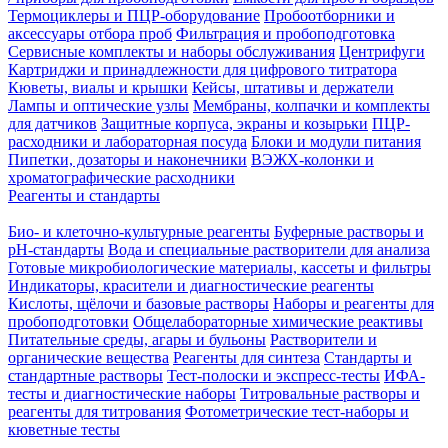
Термоциклеры и ПЦР-оборудование
Пробоотборники и
аксессуары отбора проб
Фильтрация и пробоподготовка
Сервисные комплекты и наборы обслуживания
Центрифуги
Картриджи и принадлежности для цифрового титратора
Кюветы, виалы и крышки
Кейсы, штативы и держатели
Лампы и оптические узлы
Мембраны, колпачки и комплекты
для датчиков
Защитные корпуса, экраны и козырьки
ПЦР-
расходники и лабораторная посуда
Блоки и модули питания
Пипетки, дозаторы и наконечники
ВЭЖХ-колонки и
хроматографические расходники
Реагенты и стандарты
Био- и клеточно-культурные реагенты
Буферные растворы и
pH-стандарты
Вода и специальные растворители для анализа
Готовые микробиологические материалы, кассеты и фильтры
Индикаторы, красители и диагностические реагенты
Кислоты, щёлочи и базовые растворы
Наборы и реагенты для
пробоподготовки
Общелабораторные химические реактивы
Питательные среды, агары и бульоны
Растворители и
органические вещества
Реагенты для синтеза
Стандарты и
стандартные растворы
Тест-полоски и экспресс-тесты
ИФА-
тесты и диагностические наборы
Титровальные растворы и
реагенты для титрования
Фотометрические тест-наборы и
кюветные тесты