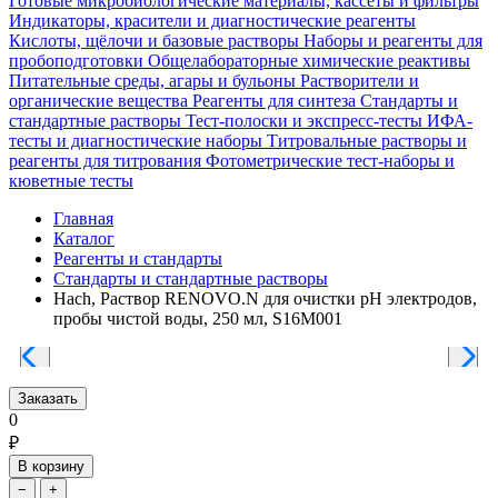
Готовые микробиологические материалы, кассеты и фильтры
Индикаторы, красители и диагностические реагенты
Кислоты, щёлочи и базовые растворы
Наборы и реагенты для
пробоподготовки
Общелабораторные химические реактивы
Питательные среды, агары и бульоны
Растворители и
органические вещества
Реагенты для синтеза
Стандарты и
стандартные растворы
Тест-полоски и экспресс-тесты
ИФА-
тесты и диагностические наборы
Титровальные растворы и
реагенты для титрования
Фотометрические тест-наборы и
кюветные тесты
Главная
Каталог
Реагенты и стандарты
Стандарты и стандартные растворы
Hach, Раствор RENOVO.N для очистки pH электродов,
пробы чистой воды, 250 мл, S16M001
Заказать
0
₽
В корзину
−
+