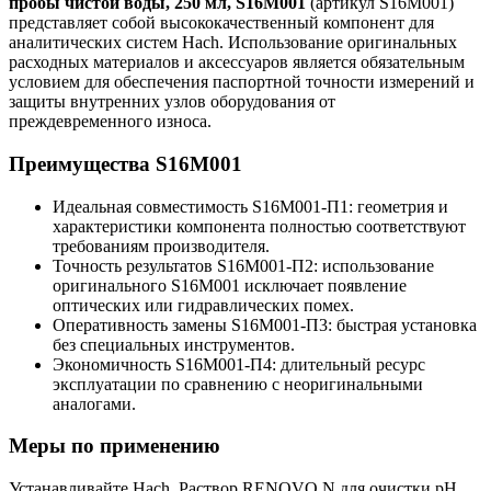
пробы чистой воды, 250 мл, S16M001
(артикул S16M001)
представляет собой высококачественный компонент для
аналитических систем Hach. Использование оригинальных
расходных материалов и аксессуаров является обязательным
условием для обеспечения паспортной точности измерений и
защиты внутренних узлов оборудования от
преждевременного износа.
Преимущества S16M001
Идеальная совместимость S16M001-П1: геометрия и
характеристики компонента полностью соответствуют
требованиям производителя.
Точность результатов S16M001-П2: использование
оригинального S16M001 исключает появление
оптических или гидравлических помех.
Оперативность замены S16M001-П3: быстрая установка
без специальных инструментов.
Экономичность S16M001-П4: длительный ресурс
эксплуатации по сравнению с неоригинальными
аналогами.
Меры по применению
Устанавливайте Hach, Раствор RENOVO.N для очистки pH