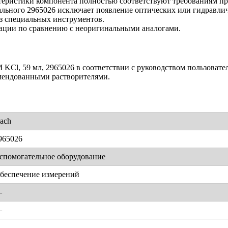
ктеристики компонента полностью соответствуют требованиям пр
ального 2965026 исключает появление оптических или гидравли
ез специальных инструментов.
тации по сравнению с неоригинальными аналогами.
M KCl, 59 мл, 2965026 в соответствии с руководством пользоват
мендованными растворителями.
ach
965026
спомогательное оборудование
беспечение измерений
—
—