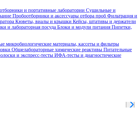
отборники и портативные лаборатории
Сушильные и
вание
Пробоотборники и аксессуары отбора проб
Фильтрация и
тратора
Кюветы, виалы и крышки
Кейсы, штативы и держатели
ки и лабораторная посуда
Блоки и модули питания
Пипетки,
ые микробиологические материалы, кассеты и фильтры
товки
Общелабораторные химические реактивы
Питательные
полоски и экспресс-тесты
ИФА-тесты и диагностические