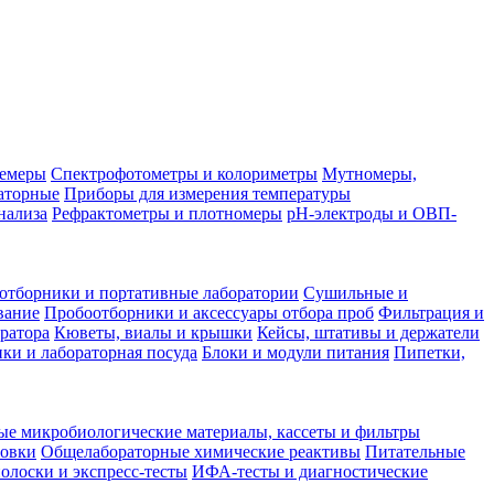
лемеры
Спектрофотометры и колориметры
Мутномеры,
аторные
Приборы для измерения температуры
нализа
Рефрактометры и плотномеры
pH-электроды и ОВП-
отборники и портативные лаборатории
Сушильные и
вание
Пробоотборники и аксессуары отбора проб
Фильтрация и
ратора
Кюветы, виалы и крышки
Кейсы, штативы и держатели
ки и лабораторная посуда
Блоки и модули питания
Пипетки,
ые микробиологические материалы, кассеты и фильтры
товки
Общелабораторные химические реактивы
Питательные
полоски и экспресс-тесты
ИФА-тесты и диагностические