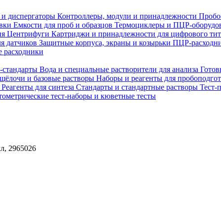
 и диспергаторы
Контроллеры, модули и принадлежности
Пробо
овки
Емкости для проб и образцов
Термоциклеры и ПЦР-оборудо
ия
Центрифуги
Картриджи и принадлежности для цифрового ти
ля датчиков
Защитные корпуса, экраны и козырьки
ПЦР-расходни
 расходники
H-стандарты
Вода и специальные растворители для анализа
Готов
 щёлочи и базовые растворы
Наборы и реагенты для пробоподго
а
Реагенты для синтеза
Стандарты и стандартные растворы
Тест-
ометрические тест-наборы и кюветные тесты
мл, 2965026