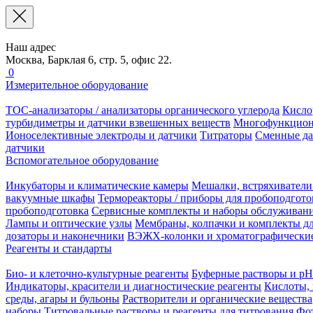
Наш адрес
Москва, Барклая 6, стр. 5, офис 22.
0
Измерительное оборудование
TOC-анализаторы / анализаторы органического углерода
Кисло
турбидиметры и датчики взвешенных веществ
Многофункцион
Ионоселективные электроды и датчики
Титраторы
Сменные да
датчики
Вспомогательное оборудование
Инкубаторы и климатические камеры
Мешалки, встряхиватели
вакуумные шкафы
Термореакторы / приборы для пробоподгото
пробоподготовка
Сервисные комплекты и наборы обслуживан
Лампы и оптические узлы
Мембраны, колпачки и комплекты дл
дозаторы и наконечники
ВЭЖХ-колонки и хроматографические
Реагенты и стандарты
Био- и клеточно-культурные реагенты
Буферные растворы и pH
Индикаторы, красители и диагностические реагенты
Кислоты, 
среды, агары и бульоны
Растворители и органические вещества
наборы
Титровальные растворы и реагенты для титрования
Фот