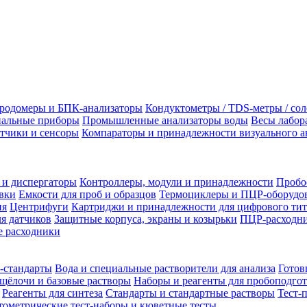
родомеры и БПК-анализаторы
Кондуктометры / TDS-метры / со
альные приборы
Промышленные анализаторы воды
Весы лабор
тчики и сенсоры
Компараторы и принадлежности визуального а
 и диспергаторы
Контроллеры, модули и принадлежности
Пробо
вки
Емкости для проб и образцов
Термоциклеры и ПЦР-оборудо
ия
Центрифуги
Картриджи и принадлежности для цифрового тит
я датчиков
Защитные корпуса, экраны и козырьки
ПЦР-расходни
 расходники
-стандарты
Вода и специальные растворители для анализа
Готов
щёлочи и базовые растворы
Наборы и реагенты для пробоподго
Реагенты для синтеза
Стандарты и стандартные растворы
Тест-
ометрические тест-наборы и кюветные тесты