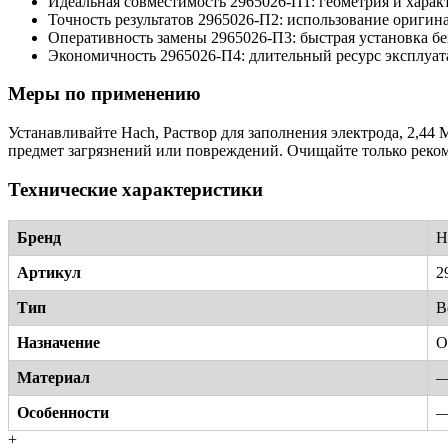
Идеальная совместимость 2965026-П1: геометрия и хара
Точность результатов 2965026-П2: использование оригин
Оперативность замены 2965026-П3: быстрая установка б
Экономичность 2965026-П4: длительный ресурс эксплуа
Меры по применению
Устанавливайте Hach, Раствор для заполнения электрода, 2,44 
предмет загрязнений или повреждений. Очищайте только реко
Технические характеристики
Бренд
H
Артикул
2
Тип
В
Назначение
О
Материал
Особенности
+