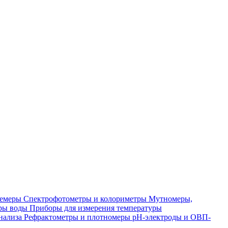
лемеры
Спектрофотометры и колориметры
Мутномеры,
ры воды
Приборы для измерения температуры
нализа
Рефрактометры и плотномеры
pH-электроды и ОВП-