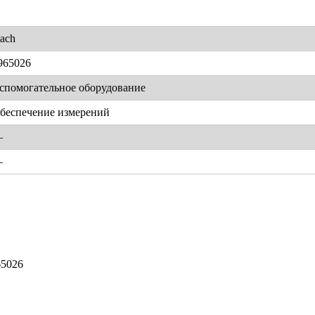
ach
965026
спомогательное оборудование
беспечение измерений
—
—
65026