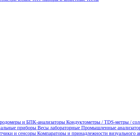
родомеры и БПК-анализаторы
Кондуктометры / TDS-метры / со
альные приборы
Весы лабораторные
Промышленные анализато
тчики и сенсоры
Компараторы и принадлежности визуального а