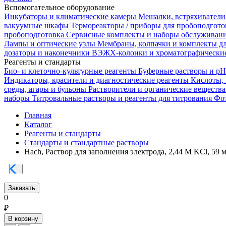
Вспомогательное оборудование
Инкубаторы и климатические камеры
Мешалки, встряхиватели
вакуумные шкафы
Термореакторы / приборы для пробоподгот
пробоподготовка
Сервисные комплекты и наборы обслуживан
Лампы и оптические узлы
Мембраны, колпачки и комплекты д
дозаторы и наконечники
ВЭЖХ-колонки и хроматографические
Реагенты и стандарты
Био- и клеточно-культурные реагенты
Буферные растворы и p
Индикаторы, красители и диагностические реагенты
Кислоты,
среды, агары и бульоны
Растворители и органические веществ
наборы
Титровальные растворы и реагенты для титрования
Фот
Главная
Каталог
Реагенты и стандарты
Стандарты и стандартные растворы
Hach, Раствор для заполнения электрода, 2,44 M KCl, 59 
Заказать
0
₽
В корзину