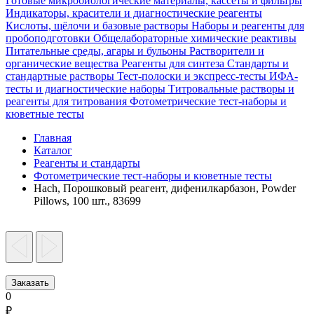
Готовые микробиологические материалы, кассеты и фильтры
Индикаторы, красители и диагностические реагенты
Кислоты, щёлочи и базовые растворы
Наборы и реагенты для
пробоподготовки
Общелабораторные химические реактивы
Питательные среды, агары и бульоны
Растворители и
органические вещества
Реагенты для синтеза
Стандарты и
стандартные растворы
Тест-полоски и экспресс-тесты
ИФА-
тесты и диагностические наборы
Титровальные растворы и
реагенты для титрования
Фотометрические тест-наборы и
кюветные тесты
Главная
Каталог
Реагенты и стандарты
Фотометрические тест-наборы и кюветные тесты
Hach, Порошковый реагент, дифенилкарбазон, Powder
Pillows, 100 шт., 83699
Заказать
0
₽