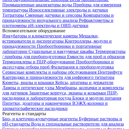
Промышленные анализаторы воды
Приборы для измерения
температуры
Ионоселективные электроды и датчики
Титраторы
Сменные датчики и сенсоры
Компараторы и
принадлежности визуального анализа
Рефрактометры и
плотномеры
pH-электроды и ОВП-датчики
Вспомогательное оборудование
Инкубаторы и климатические камеры
Мешалки,
встряхиватели и диспергаторы
Контроллеры, модули и
принадлежности
Пробоотборники и портативные
лаборатории
Сушильные и вакуумные шкафы
Термореакторы
/ приборы для пробоподготовки
Емкости для проб и образцов
Термоциклеры и ПЦР-оборудование
Пробоотборники и
аксессуары отбора проб
Фильтрация и пробоподготовка
Сервисные комплекты и наборы обслуживания
Центрифуги
Картриджи и принадлежности для цифрового титратора
Кюветы, виалы и крышки
Кейсы, штативы и держатели
Лампы и оптические узлы
Мембраны, колпачки и комплекты
для датчиков
Защитные корпуса, экраны и козырьки
ПЦР-
расходники и лабораторная посуда
Блоки и модули питания
Пипетки, дозаторы и наконечники
ВЭЖХ-колонки и
хроматографические расходники
Реагенты и стандарты
Био- и клеточно-культурные реагенты
Буферные растворы и
pH-стандарты
Вода и специальные растворители для анализа