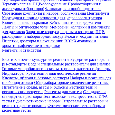
Термоциклеры и ПЦР-оборудование
Пробоотборники и
аксессуары отбора проб
Фильтрация и пробоподготовка
Сервисные комплекты и наборы обслуживания
Центрифуги
Картриджи и принадлежности для цифрового титратора
Кюветы, виалы и крышки
Кейсы, штативы и держатели
Лампы и оптические узлы
Мембраны, колпачки и комплекты
для датчиков
Защитные корпуса, экраны и козырьки
ПЦР-
расходники и лабораторная посуда
Блоки и модули питания
Пипетки, дозаторы и наконечники
ВЭЖХ-колонки и
хроматографические расходники
Реагенты и стандарты
Био- и клеточно-культурные реагенты
Буферные растворы и
pH-стандарты
Вода и специальные растворители для анализа
Готовые микробиологические материалы, кассеты и фильтры
Индикаторы, красители и диагностические реагенты
Кислоты, щёлочи и базовые растворы
Наборы и реагенты для
пробоподготовки
Общелабораторные химические реактивы
Питательные среды, агары и бульоны
Растворители и
органические вещества
Реагенты для синтеза
Стандарты и
стандартные растворы
Тест-полоски и экспресс-тесты
ИФА-
тесты и диагностические наборы
Титровальные растворы и
реагенты для титрования
Фотометрические тест-наборы и
кюветные тесты