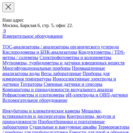
Наш адрес
Москва, Барклая 6, стр. 5, офис 22.
0
Измерительное оборудование
TOC-анализаторы / анализаторы органического углерода
Кислородомеры и БПК-анализаторы
Кондуктометры / TDS-
метры / солемеры
Спектрофотометры и колориметры
Мутномеры, турбидиметры и датчики взвешенных веществ
Многофункциональные приборы
Промышленные
анализаторы воды
Весы лабораторные
Приборы для
измерения температуры
Ионоселективные электроды и
датчики
Титраторы
Сменные датчики и сенсоры
Компараторы и принадлежности визуального анализа
Рефрактометры и плотномеры
pH-электроды и ОВП-датчики
Вспомогательное оборудование
Инкубаторы и климатические камеры
Мешалки,
встряхиватели и диспергаторы
Контроллеры, модули и
принадлежности
Пробоотборники и портативные
лаборатории
Сушильные и вакуумные шкафы
Термореакторы
/ приборы для пробоподготовки
Емкости для проб и образцов