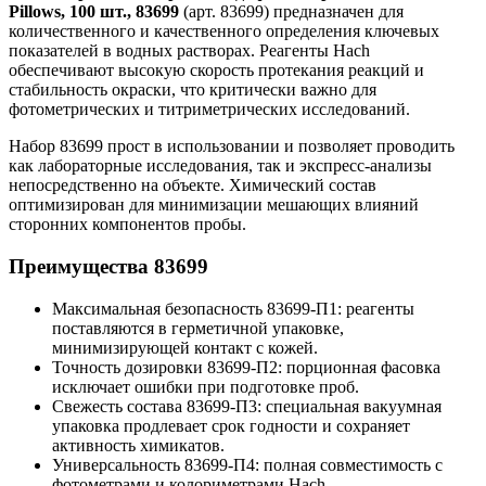
Pillows, 100 шт., 83699
(арт. 83699) предназначен для
количественного и качественного определения ключевых
показателей в водных растворах. Реагенты Hach
обеспечивают высокую скорость протекания реакций и
стабильность окраски, что критически важно для
фотометрических и титриметрических исследований.
Набор 83699 прост в использовании и позволяет проводить
как лабораторные исследования, так и экспресс-анализы
непосредственно на объекте. Химический состав
оптимизирован для минимизации мешающих влияний
сторонних компонентов пробы.
Преимущества 83699
Максимальная безопасность 83699-П1: реагенты
поставляются в герметичной упаковке,
минимизирующей контакт с кожей.
Точность дозировки 83699-П2: порционная фасовка
исключает ошибки при подготовке проб.
Свежесть состава 83699-П3: специальная вакуумная
упаковка продлевает срок годности и сохраняет
активность химикатов.
Универсальность 83699-П4: полная совместимость с
фотометрами и колориметрами Hach.