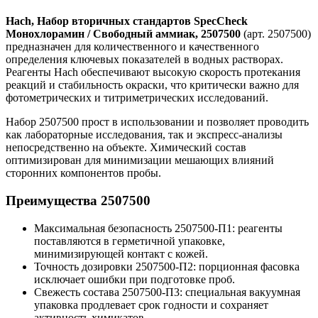
Hach, Набор вторичных стандартов SpecCheck
Монохлорамин / Свободный аммиак, 2507500
(арт. 2507500)
предназначен для количественного и качественного
определения ключевых показателей в водных растворах.
Реагенты Hach обеспечивают высокую скорость протекания
реакций и стабильность окраски, что критически важно для
фотометрических и титриметрических исследований.
Набор 2507500 прост в использовании и позволяет проводить
как лабораторные исследования, так и экспресс-анализы
непосредственно на объекте. Химический состав
оптимизирован для минимизации мешающих влияний
сторонних компонентов пробы.
Преимущества 2507500
Максимальная безопасность 2507500-П1: реагенты
поставляются в герметичной упаковке,
минимизирующей контакт с кожей.
Точность дозировки 2507500-П2: порционная фасовка
исключает ошибки при подготовке проб.
Свежесть состава 2507500-П3: специальная вакуумная
упаковка продлевает срок годности и сохраняет
активность химикатов.