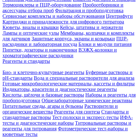
Термоциклеры и ПЦР-оборудование
Пробоотборники и
аксессуары отбора проб
Фильтрация и пробоподготовка
Сервисные комплекты и наборы обслуживания
Центрифуги
Картриджи и принадлежности для цифрового титратора
Кюветы, виалы и крышки
Кейсы, штативы и держатели
Лампы и оптические узлы
Мембраны, колпачки и комплекты
для датчиков
Защитные корпуса, экраны и козырьки
ПЦР-
расходники и лабораторная посуда
Блоки и модули питания
Пипетки, дозаторы и наконечники
ВЭЖХ-колонки и
хроматографические расходники
Реагенты и стандарты
Био- и клеточно-культурные реагенты
Буферные растворы и
pH-стандарты
Вода и специальные растворители для анализа
Готовые микробиологические материалы, кассеты и фильтры
Индикаторы, красители и диагностические реагенты
Кислоты, щёлочи и базовые растворы
Наборы и реагенты для
пробоподготовки
Общелабораторные химические реактивы
Питательные среды, агары и бульоны
Растворители и
органические вещества
Реагенты для синтеза
Стандарты и
стандартные растворы
Тест-полоски и экспресс-тесты
ИФА-
тесты и диагностические наборы
Титровальные растворы и
реагенты для титрования
Фотометрические тест-наборы и
кюветные тесты