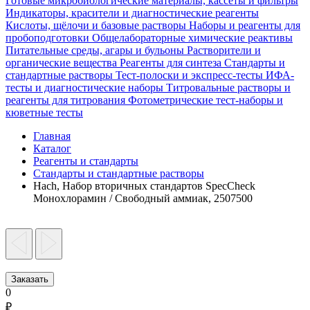
Готовые микробиологические материалы, кассеты и фильтры
Индикаторы, красители и диагностические реагенты
Кислоты, щёлочи и базовые растворы
Наборы и реагенты для
пробоподготовки
Общелабораторные химические реактивы
Питательные среды, агары и бульоны
Растворители и
органические вещества
Реагенты для синтеза
Стандарты и
стандартные растворы
Тест-полоски и экспресс-тесты
ИФА-
тесты и диагностические наборы
Титровальные растворы и
реагенты для титрования
Фотометрические тест-наборы и
кюветные тесты
Главная
Каталог
Реагенты и стандарты
Стандарты и стандартные растворы
Hach, Набор вторичных стандартов SpecCheck
Монохлорамин / Свободный аммиак, 2507500
Заказать
0
₽