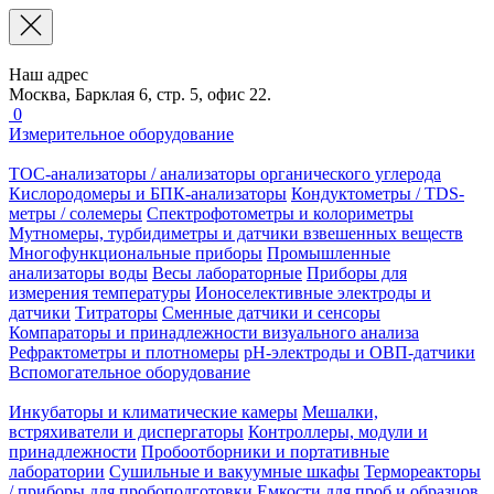
Наш адрес
Москва, Барклая 6, стр. 5, офис 22.
0
Измерительное оборудование
TOC-анализаторы / анализаторы органического углерода
Кислородомеры и БПК-анализаторы
Кондуктометры / TDS-
метры / солемеры
Спектрофотометры и колориметры
Мутномеры, турбидиметры и датчики взвешенных веществ
Многофункциональные приборы
Промышленные
анализаторы воды
Весы лабораторные
Приборы для
измерения температуры
Ионоселективные электроды и
датчики
Титраторы
Сменные датчики и сенсоры
Компараторы и принадлежности визуального анализа
Рефрактометры и плотномеры
pH-электроды и ОВП-датчики
Вспомогательное оборудование
Инкубаторы и климатические камеры
Мешалки,
встряхиватели и диспергаторы
Контроллеры, модули и
принадлежности
Пробоотборники и портативные
лаборатории
Сушильные и вакуумные шкафы
Термореакторы
/ приборы для пробоподготовки
Емкости для проб и образцов