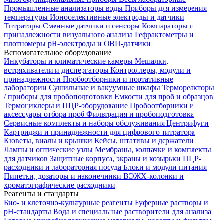
Промышленные анализаторы воды
Приборы для измерения
температуры
Ионоселективные электроды и датчики
Титраторы
Сменные датчики и сенсоры
Компараторы и
принадлежности визуального анализа
Рефрактометры и
плотномеры
pH-электроды и ОВП-датчики
Вспомогательное оборудование
Инкубаторы и климатические камеры
Мешалки,
встряхиватели и диспергаторы
Контроллеры, модули и
принадлежности
Пробоотборники и портативные
лаборатории
Сушильные и вакуумные шкафы
Термореакторы
/ приборы для пробоподготовки
Емкости для проб и образцов
Термоциклеры и ПЦР-оборудование
Пробоотборники и
аксессуары отбора проб
Фильтрация и пробоподготовка
Сервисные комплекты и наборы обслуживания
Центрифуги
Картриджи и принадлежности для цифрового титратора
Кюветы, виалы и крышки
Кейсы, штативы и держатели
Лампы и оптические узлы
Мембраны, колпачки и комплекты
для датчиков
Защитные корпуса, экраны и козырьки
ПЦР-
расходники и лабораторная посуда
Блоки и модули питания
Пипетки, дозаторы и наконечники
ВЭЖХ-колонки и
хроматографические расходники
Реагенты и стандарты
Био- и клеточно-культурные реагенты
Буферные растворы и
pH-стандарты
Вода и специальные растворители для анализа