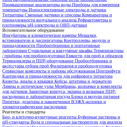
Промышленные анализаторы воды
Приборы для измерения
температуры
Ионоселективные электроды и датчики
Титраторы
Сменные датчики и сенсоры
Компараторы и
принадлежности визуального анализа
Рефрактометры и
плотномеры
pH-электроды и ОВП-датчики
Вспомогательное оборудование
Инкубаторы и климатические камеры
Мешалки,
встряхиватели и диспергаторы
Контроллеры, модули и
принадлежности
Пробоотборники и портативные
лаборатории
Сушильные и вакуумные шкафы
Термореакторы
/ приборы для пробоподготовки
Емкости для проб и образцов
Термоциклеры и ПЦР-оборудование
Пробоотборники и
аксессуары отбора проб
Фильтрация и пробоподготовка
Сервисные комплекты и наборы обслуживания
Центрифуги
Картриджи и принадлежности для цифрового титратора
Кюветы, виалы и крышки
Кейсы, штативы и держатели
Лампы и оптические узлы
Мембраны, колпачки и комплекты
для датчиков
Защитные корпуса, экраны и козырьки
ПЦР-
расходники и лабораторная посуда
Блоки и модули питания
Пипетки, дозаторы и наконечники
ВЭЖХ-колонки и
хроматографические расходники
Реагенты и стандарты
Био- и клеточно-культурные реагенты
Буферные растворы и
pH-стандарты
Вода и специальные растворители для анализа