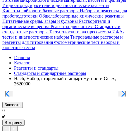
Готовые микробиологические материалы, кассеты и фильтры
Индикаторы, красители и диагностические реагенты
Кислоты, щёлочи и базовые растворы
Наборы и реагенты для
пробоподготовки
Общелабораторные химические реактивы
Питательные среды, агары и бульоны
Растворители и
органические вещества
Реагенты для синтеза
Стандарты и
стандартные растворы
Тест-полоски и экспресс-тесты
ИФА-
тесты и диагностические наборы
Титровальные растворы и
реагенты для титрования
Фотометрические тест-наборы и
кюветные тесты
Главная
Каталог
Реагенты и стандарты
Стандарты и стандартные растворы
Hach, Набор, вторичный стандарт мутности Gelex,
2620000
Заказать
0
₽
В корзину
−
+