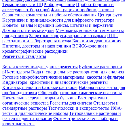
Термоциклеры и ПЦР-оборудование
Пробоотборники и
аксессуары отбора проб
Фильтрация и пробоподготовка
Сервисные комплекты и наборы обслуживания
Центрифуги
Картриджи и принадлежности для цифрового титратора
Кюветы, виалы и крышки
Кейсы, штативы и держатели
Лампы и оптические узлы
Мембраны, колпачки и комплекты
для датчиков
Защитные корпуса, экраны и козырьки
ПЦР-
расходники и лабораторная посуда
Блоки и модули питания
Пипетки, дозаторы и наконечники
ВЭЖХ-колонки и
хроматографические расходники
Реагенты и стандарты
Био- и клеточно-культурные реагенты
Буферные растворы и
pH-стандарты
Вода и специальные растворители для анализа
Готовые микробиологические материалы, кассеты и фильтры
Индикаторы, красители и диагностические реагенты
Кислоты, щёлочи и базовые растворы
Наборы и реагенты для
пробоподготовки
Общелабораторные химические реактивы
Питательные среды, агары и бульоны
Растворители и
органические вещества
Реагенты для синтеза
Стандарты и
стандартные растворы
Тест-полоски и экспресс-тесты
ИФА-
тесты и диагностические наборы
Титровальные растворы и
реагенты для титрования
Фотометрические тест-наборы и
кюветные тесты