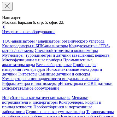
Наш адрес
Москва, Барклая 6, стр. 5, офис 22.
0
Измерительное оборудование
TOC-анализаторы / анализаторы органического углерода
Кислородомеры и БПК-анализаторы
Кондуктометры / TDS-
метры / солемеры
Спектрофотометры и колориметры
Мутномеры, турбидиметры и датчики взвешенных веществ
Многофункциональные приборы
Промышленные
анализаторы воды
Весы лабораторные
Приборы для
измерения температуры
Ионоселективные электроды и
датчики
Титраторы
Сменные датчики и сенсоры
Компараторы и принадлежности визуального анализа
Рефрактометры и плотномеры
pH-электроды и ОВП-датчики
Вспомогательное оборудование
Инкубаторы и климатические камеры
Мешалки,
встряхиватели и диспергаторы
Контроллеры, модули и
принадлежности
Пробоотборники и портативные
лаборатории
Сушильные и вакуумные шкафы
Термореакторы
/ приборы для пробоподготовки
Емкости для проб и образцов