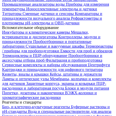
Промышленные анализаторы воды
Приборы для измерения
температуры
Ионоселективные электроды и датчики
Титраторы
Сменные датчики и сенсоры
Компараторы и
принадлежности визуального анализа
Рефрактометры и
плотномеры
pH-электроды и ОВП-датчики
Вспомогательное оборудование
Инкубаторы и климатические камеры
Мешалки,
встряхиватели и диспергаторы
Контроллеры, модули и
принадлежности
Пробоотборники и портативные
лаборатории
Сушильные и вакуумные шкафы
Термореакторы
/ приборы для пробоподготовки
Емкости для проб и образцов
Термоциклеры и ПЦР-оборудование
Пробоотборники и
аксессуары отбора проб
Фильтрация и пробоподготовка
Сервисные комплекты и наборы обслуживания
Центрифуги
Картриджи и принадлежности для цифрового титратора
Кюветы, виалы и крышки
Кейсы, штативы и держатели
Лампы и оптические узлы
Мембраны, колпачки и комплекты
для датчиков
Защитные корпуса, экраны и козырьки
ПЦР-
расходники и лабораторная посуда
Блоки и модули питания
Пипетки, дозаторы и наконечники
ВЭЖХ-колонки и
хроматографические расходники
Реагенты и стандарты
Био- и клеточно-культурные реагенты
Буферные растворы и
pH-стандарты
Вода и специальные растворители для анализа