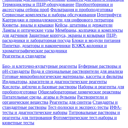
Термоциклеры и ПЦР-оборудование
Пробоотборники и
аксессуары отбора проб
Фильтрация и пробоподготовка
Сервисные комплекты и наборы обслуживания
Центрифуги
Картриджи и принадлежности для цифрового титратора
Кюветы, виалы и крышки
Кейсы, штативы и держатели
Лампы и оптические узлы
Мембраны, колпачки и комплекты
для датчиков
Защитные корпуса, экраны и козырьки
ПЦР-
расходники и лабораторная посуда
Блоки и модули питания
Пипетки, дозаторы и наконечники
ВЭЖХ-колонки и
хроматографические расходники
Реагенты и стандарты
Био- и клеточно-культурные реагенты
Буферные растворы и
pH-стандарты
Вода и специальные растворители для анализа
Готовые микробиологические материалы, кассеты и фильтры
Индикаторы, красители и диагностические реагенты
Кислоты, щёлочи и базовые растворы
Наборы и реагенты для
пробоподготовки
Общелабораторные химические реактивы
Питательные среды, агары и бульоны
Растворители и
органические вещества
Реагенты для синтеза
Стандарты и
стандартные растворы
Тест-полоски и экспресс-тесты
ИФА-
тесты и диагностические наборы
Титровальные растворы и
реагенты для титрования
Фотометрические тест-наборы и
кюветные тесты