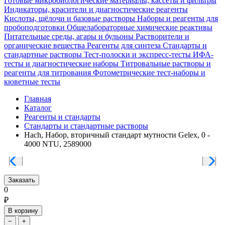
Готовые микробиологические материалы, кассеты и фильтры
Индикаторы, красители и диагностические реагенты
Кислоты, щёлочи и базовые растворы
Наборы и реагенты для
пробоподготовки
Общелабораторные химические реактивы
Питательные среды, агары и бульоны
Растворители и
органические вещества
Реагенты для синтеза
Стандарты и
стандартные растворы
Тест-полоски и экспресс-тесты
ИФА-
тесты и диагностические наборы
Титровальные растворы и
реагенты для титрования
Фотометрические тест-наборы и
кюветные тесты
Главная
Каталог
Реагенты и стандарты
Стандарты и стандартные растворы
Hach, Набор, вторичный стандарт мутности Gelex, 0 -
4000 NTU, 2589000
Заказать
0
₽
В корзину
−
+