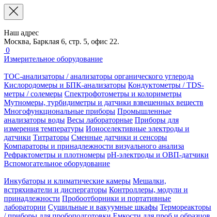
Наш адрес
Москва, Барклая 6, стр. 5, офис 22.
0
Измерительное оборудование
TOC-анализаторы / анализаторы органического углерода
Кислородомеры и БПК-анализаторы
Кондуктометры / TDS-
метры / солемеры
Спектрофотометры и колориметры
Мутномеры, турбидиметры и датчики взвешенных веществ
Многофункциональные приборы
Промышленные
анализаторы воды
Весы лабораторные
Приборы для
измерения температуры
Ионоселективные электроды и
датчики
Титраторы
Сменные датчики и сенсоры
Компараторы и принадлежности визуального анализа
Рефрактометры и плотномеры
pH-электроды и ОВП-датчики
Вспомогательное оборудование
Инкубаторы и климатические камеры
Мешалки,
встряхиватели и диспергаторы
Контроллеры, модули и
принадлежности
Пробоотборники и портативные
лаборатории
Сушильные и вакуумные шкафы
Термореакторы
/ приборы для пробоподготовки
Емкости для проб и образцов