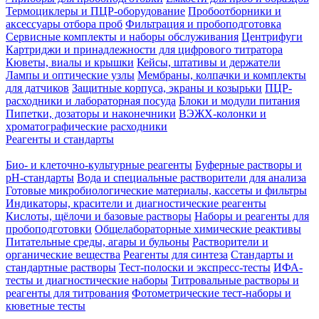
Термоциклеры и ПЦР-оборудование
Пробоотборники и
аксессуары отбора проб
Фильтрация и пробоподготовка
Сервисные комплекты и наборы обслуживания
Центрифуги
Картриджи и принадлежности для цифрового титратора
Кюветы, виалы и крышки
Кейсы, штативы и держатели
Лампы и оптические узлы
Мембраны, колпачки и комплекты
для датчиков
Защитные корпуса, экраны и козырьки
ПЦР-
расходники и лабораторная посуда
Блоки и модули питания
Пипетки, дозаторы и наконечники
ВЭЖХ-колонки и
хроматографические расходники
Реагенты и стандарты
Био- и клеточно-культурные реагенты
Буферные растворы и
pH-стандарты
Вода и специальные растворители для анализа
Готовые микробиологические материалы, кассеты и фильтры
Индикаторы, красители и диагностические реагенты
Кислоты, щёлочи и базовые растворы
Наборы и реагенты для
пробоподготовки
Общелабораторные химические реактивы
Питательные среды, агары и бульоны
Растворители и
органические вещества
Реагенты для синтеза
Стандарты и
стандартные растворы
Тест-полоски и экспресс-тесты
ИФА-
тесты и диагностические наборы
Титровальные растворы и
реагенты для титрования
Фотометрические тест-наборы и
кюветные тесты