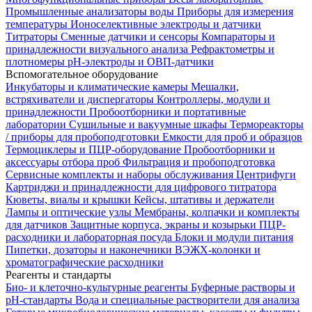
Промышленные анализаторы воды
Приборы для измерения
температуры
Ионоселективные электроды и датчики
Титраторы
Сменные датчики и сенсоры
Компараторы и
принадлежности визуального анализа
Рефрактометры и
плотномеры
pH-электроды и ОВП-датчики
Вспомогательное оборудование
Инкубаторы и климатические камеры
Мешалки,
встряхиватели и диспергаторы
Контроллеры, модули и
принадлежности
Пробоотборники и портативные
лаборатории
Сушильные и вакуумные шкафы
Термореакторы
/ приборы для пробоподготовки
Емкости для проб и образцов
Термоциклеры и ПЦР-оборудование
Пробоотборники и
аксессуары отбора проб
Фильтрация и пробоподготовка
Сервисные комплекты и наборы обслуживания
Центрифуги
Картриджи и принадлежности для цифрового титратора
Кюветы, виалы и крышки
Кейсы, штативы и держатели
Лампы и оптические узлы
Мембраны, колпачки и комплекты
для датчиков
Защитные корпуса, экраны и козырьки
ПЦР-
расходники и лабораторная посуда
Блоки и модули питания
Пипетки, дозаторы и наконечники
ВЭЖХ-колонки и
хроматографические расходники
Реагенты и стандарты
Био- и клеточно-культурные реагенты
Буферные растворы и
pH-стандарты
Вода и специальные растворители для анализа