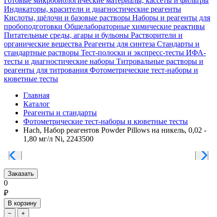
Готовые микробиологические материалы, кассеты и фильтры
Индикаторы, красители и диагностические реагенты
Кислоты, щёлочи и базовые растворы
Наборы и реагенты для
пробоподготовки
Общелабораторные химические реактивы
Питательные среды, агары и бульоны
Растворители и
органические вещества
Реагенты для синтеза
Стандарты и
стандартные растворы
Тест-полоски и экспресс-тесты
ИФА-
тесты и диагностические наборы
Титровальные растворы и
реагенты для титрования
Фотометрические тест-наборы и
кюветные тесты
Главная
Каталог
Реагенты и стандарты
Фотометрические тест-наборы и кюветные тесты
Hach, Набор реагентов Powder Pillows на никель, 0,02 -
1,80 мг/л Ni, 2243500
Заказать
0
₽
В корзину
−
+