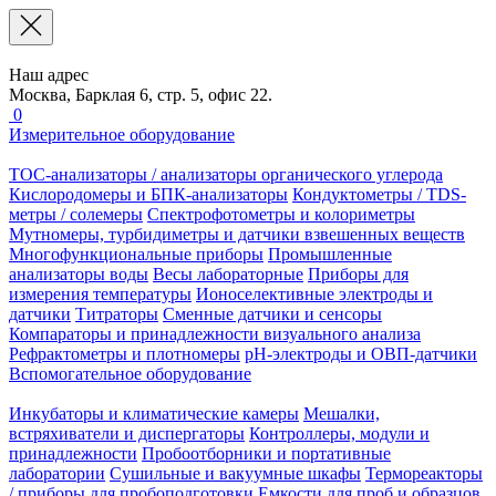
Наш адрес
Москва, Барклая 6, стр. 5, офис 22.
0
Измерительное оборудование
TOC-анализаторы / анализаторы органического углерода
Кислородомеры и БПК-анализаторы
Кондуктометры / TDS-
метры / солемеры
Спектрофотометры и колориметры
Мутномеры, турбидиметры и датчики взвешенных веществ
Многофункциональные приборы
Промышленные
анализаторы воды
Весы лабораторные
Приборы для
измерения температуры
Ионоселективные электроды и
датчики
Титраторы
Сменные датчики и сенсоры
Компараторы и принадлежности визуального анализа
Рефрактометры и плотномеры
pH-электроды и ОВП-датчики
Вспомогательное оборудование
Инкубаторы и климатические камеры
Мешалки,
встряхиватели и диспергаторы
Контроллеры, модули и
принадлежности
Пробоотборники и портативные
лаборатории
Сушильные и вакуумные шкафы
Термореакторы
/ приборы для пробоподготовки
Емкости для проб и образцов