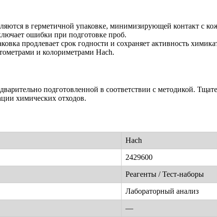
вляются в герметичной упаковке, минимизирующей контакт с ко
ключает ошибки при подготовке проб.
ковка продлевает срок годности и сохраняет активность химика
отометрами и колориметрами Hach.
едварительно подготовленной в соответствии с методикой. Тщат
ации химических отходов.
Hach
2429600
Реагенты / Тест-наборы
Лабораторный анализ
—