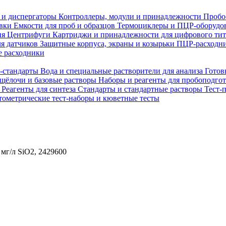
 и диспергаторы
Контроллеры, модули и принадлежности
Пробо
овки
Емкости для проб и образцов
Термоциклеры и ПЦР-оборудо
ия
Центрифуги
Картриджи и принадлежности для цифрового ти
ля датчиков
Защитные корпуса, экраны и козырьки
ПЦР-расходни
 расходники
H-стандарты
Вода и специальные растворители для анализа
Готов
 щёлочи и базовые растворы
Наборы и реагенты для пробоподго
а
Реагенты для синтеза
Стандарты и стандартные растворы
Тест-
ометрические тест-наборы и кюветные тесты
 мг/л SiO2, 2429600