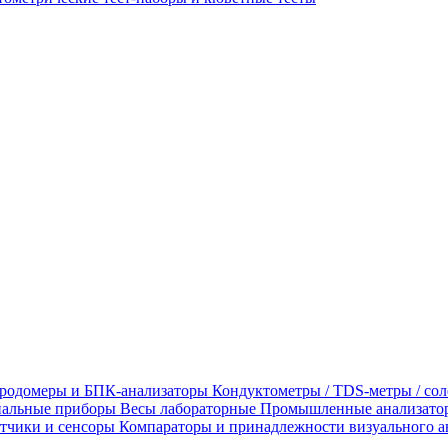
родомеры и БПК-анализаторы
Кондуктометры / TDS-метры / со
альные приборы
Весы лабораторные
Промышленные анализато
тчики и сенсоры
Компараторы и принадлежности визуального а