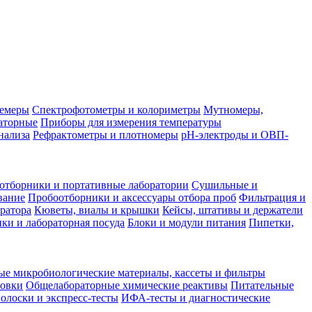
лемеры
Спектрофотометры и колориметры
Мутномеры,
аторные
Приборы для измерения температуры
нализа
Рефрактометры и плотномеры
pH-электроды и ОВП-
отборники и портативные лаборатории
Сушильные и
вание
Пробоотборники и аксессуары отбора проб
Фильтрация и
ратора
Кюветы, виалы и крышки
Кейсы, штативы и держатели
ки и лабораторная посуда
Блоки и модули питания
Пипетки,
ые микробиологические материалы, кассеты и фильтры
товки
Общелабораторные химические реактивы
Питательные
полоски и экспресс-тесты
ИФА-тесты и диагностические