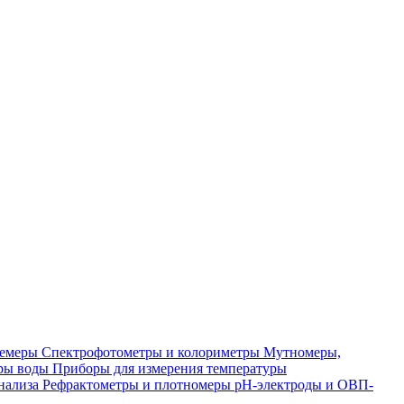
лемеры
Спектрофотометры и колориметры
Мутномеры,
ры воды
Приборы для измерения температуры
нализа
Рефрактометры и плотномеры
pH-электроды и ОВП-