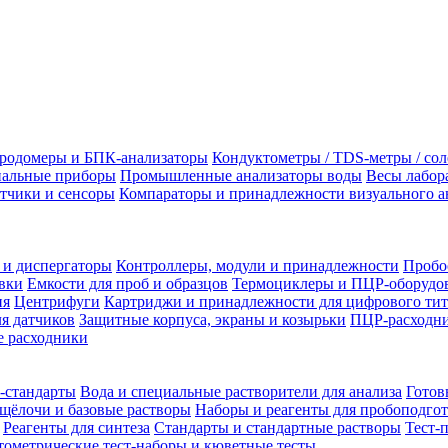
родомеры и БПК-анализаторы
Кондуктометры / TDS-метры / со
альные приборы
Промышленные анализаторы воды
Весы лабор
тчики и сенсоры
Компараторы и принадлежности визуального а
 и диспергаторы
Контроллеры, модули и принадлежности
Пробо
вки
Емкости для проб и образцов
Термоциклеры и ПЦР-оборудо
ия
Центрифуги
Картриджи и принадлежности для цифрового тит
я датчиков
Защитные корпуса, экраны и козырьки
ПЦР-расходни
 расходники
-стандарты
Вода и специальные растворители для анализа
Готов
щёлочи и базовые растворы
Наборы и реагенты для пробоподго
Реагенты для синтеза
Стандарты и стандартные растворы
Тест-
ометрические тест-наборы и кюветные тесты