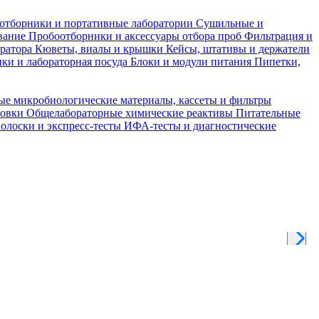
отборники и портативные лаборатории
Сушильные и
вание
Пробоотборники и аксессуары отбора проб
Фильтрация и
тратора
Кюветы, виалы и крышки
Кейсы, штативы и держатели
ки и лабораторная посуда
Блоки и модули питания
Пипетки,
ые микробиологические материалы, кассеты и фильтры
товки
Общелабораторные химические реактивы
Питательные
полоски и экспресс-тесты
ИФА-тесты и диагностические