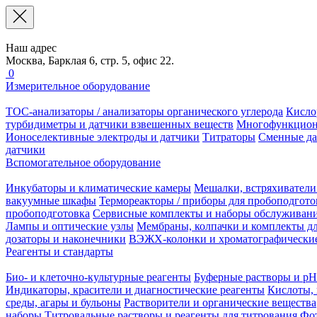
Наш адрес
Москва, Барклая 6, стр. 5, офис 22.
0
Измерительное оборудование
TOC-анализаторы / анализаторы органического углерода
Кисло
турбидиметры и датчики взвешенных веществ
Многофункцион
Ионоселективные электроды и датчики
Титраторы
Сменные да
датчики
Вспомогательное оборудование
Инкубаторы и климатические камеры
Мешалки, встряхиватели
вакуумные шкафы
Термореакторы / приборы для пробоподгото
пробоподготовка
Сервисные комплекты и наборы обслуживан
Лампы и оптические узлы
Мембраны, колпачки и комплекты дл
дозаторы и наконечники
ВЭЖХ-колонки и хроматографические
Реагенты и стандарты
Био- и клеточно-культурные реагенты
Буферные растворы и pH
Индикаторы, красители и диагностические реагенты
Кислоты, 
среды, агары и бульоны
Растворители и органические вещества
наборы
Титровальные растворы и реагенты для титрования
Фот