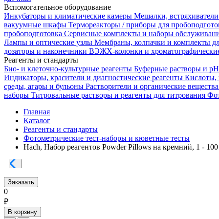
Вспомогательное оборудование
Инкубаторы и климатические камеры
Мешалки, встряхиватели
вакуумные шкафы
Термореакторы / приборы для пробоподгот
пробоподготовка
Сервисные комплекты и наборы обслуживан
Лампы и оптические узлы
Мембраны, колпачки и комплекты д
дозаторы и наконечники
ВЭЖХ-колонки и хроматографические
Реагенты и стандарты
Био- и клеточно-культурные реагенты
Буферные растворы и p
Индикаторы, красители и диагностические реагенты
Кислоты,
среды, агары и бульоны
Растворители и органические веществ
наборы
Титровальные растворы и реагенты для титрования
Фот
Главная
Каталог
Реагенты и стандарты
Фотометрические тест-наборы и кюветные тесты
Hach, Набор реагентов Powder Pillows на кремний, 1 - 100
Заказать
0
₽
В корзину