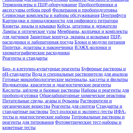
Термоциклеры и ПЦР-оборудование
Пробоотборники и
аксессуары отбора проб
Фильтрация и пробоподготовка
Сервисные комплекты и наборы обслуживания
Центрифуги
Картриджи и принадлежности для цифрового титратора
Кюветы, виалы и крышки
Кейсы, штативы и держатели
Лампы и оптические узлы
Мембраны, колпачки и комплекты
для датчиков
Защитные корпуса, экраны и козырьки
ПЦР-
расходники и лабораторная посуда
Блоки и модули питания
Пипетки, дозаторы и наконечники
ВЭЖХ-колонки и
хроматографические расходники
Реагенты и стандарты
Био- и клеточно-культурные реагенты
Буферные растворы и
pH-стандарты
Вода и специальные растворители для анализа
Готовые микробиологические материалы, кассеты и фильтры
Индикаторы, красители и диагностические реагенты
Кислоты, щёлочи и базовые растворы
Наборы и реагенты для
пробоподготовки
Общелабораторные химические реактивы
Питательные среды, агары и бульоны
Растворители и
органические вещества
Реагенты для синтеза
Стандарты и
стандартные растворы
Тест-полоски и экспресс-тесты
ИФА-
тесты и диагностические наборы
Титровальные растворы и
реагенты для титрования
Фотометрические тест-наборы и
кюветные тесты