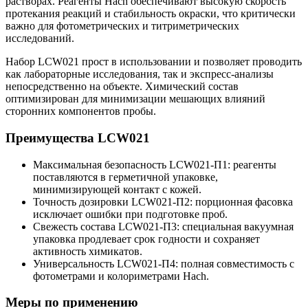
растворах. Реагенты Hach обеспечивают высокую скорость
протекания реакций и стабильность окраски, что критически
важно для фотометрических и титриметрических
исследований.
Набор LCW021 прост в использовании и позволяет проводить
как лабораторные исследования, так и экспресс-анализы
непосредственно на объекте. Химический состав
оптимизирован для минимизации мешающих влияний
сторонних компонентов пробы.
Преимущества LCW021
Максимальная безопасность LCW021-П1: реагенты
поставляются в герметичной упаковке,
минимизирующей контакт с кожей.
Точность дозировки LCW021-П2: порционная фасовка
исключает ошибки при подготовке проб.
Свежесть состава LCW021-П3: специальная вакуумная
упаковка продлевает срок годности и сохраняет
активность химикатов.
Универсальность LCW021-П4: полная совместимость с
фотометрами и колориметрами Hach.
Меры по применению