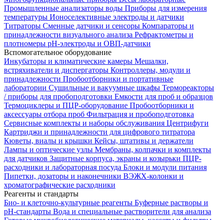
Промышленные анализаторы воды
Приборы для измерения
температуры
Ионоселективные электроды и датчики
Титраторы
Сменные датчики и сенсоры
Компараторы и
принадлежности визуального анализа
Рефрактометры и
плотномеры
pH-электроды и ОВП-датчики
Вспомогательное оборудование
Инкубаторы и климатические камеры
Мешалки,
встряхиватели и диспергаторы
Контроллеры, модули и
принадлежности
Пробоотборники и портативные
лаборатории
Сушильные и вакуумные шкафы
Термореакторы
/ приборы для пробоподготовки
Емкости для проб и образцов
Термоциклеры и ПЦР-оборудование
Пробоотборники и
аксессуары отбора проб
Фильтрация и пробоподготовка
Сервисные комплекты и наборы обслуживания
Центрифуги
Картриджи и принадлежности для цифрового титратора
Кюветы, виалы и крышки
Кейсы, штативы и держатели
Лампы и оптические узлы
Мембраны, колпачки и комплекты
для датчиков
Защитные корпуса, экраны и козырьки
ПЦР-
расходники и лабораторная посуда
Блоки и модули питания
Пипетки, дозаторы и наконечники
ВЭЖХ-колонки и
хроматографические расходники
Реагенты и стандарты
Био- и клеточно-культурные реагенты
Буферные растворы и
pH-стандарты
Вода и специальные растворители для анализа