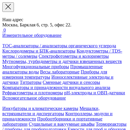
Наш адрес
Москва, Барклая 6, стр. 5, офис 22.
0
Измерительное оборудование
TOC-анализаторы / анализаторы органического углерода
Кислородомеры и БПК-анализаторы
Кондуктометры / TDS-
метры / солемеры
Спектрофотометры и колориметры
Мутномеры, турбидиметры и датчики взвешенных веществ
Многофункциональные приборы
Промышленные
анализаторы воды
Весы лабораторные
Приборы для
измерения температуры
Ионоселективные электроды и
датчики
Титраторы
Сменные датчики и сенсоры
Компараторы и принадлежности визуального анализа
Рефрактометры и плотномеры
pH-электроды и ОВП-датчики
Вспомогательное оборудование
Инкубаторы и климатические камеры
Мешалки,
встряхиватели и диспергаторы
Контроллеры, модули и
принадлежности
Пробоотборники и портативные
лаборатории
Сушильные и вакуумные шкафы
Термореакторы
/ приборы для пробоподготовки
Емкости для проб и образцов