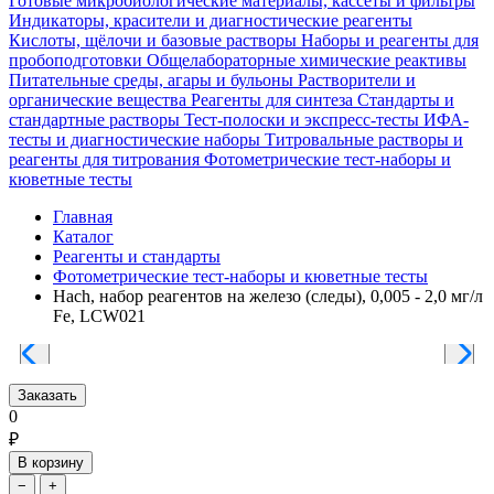
Готовые микробиологические материалы, кассеты и фильтры
Индикаторы, красители и диагностические реагенты
Кислоты, щёлочи и базовые растворы
Наборы и реагенты для
пробоподготовки
Общелабораторные химические реактивы
Питательные среды, агары и бульоны
Растворители и
органические вещества
Реагенты для синтеза
Стандарты и
стандартные растворы
Тест-полоски и экспресс-тесты
ИФА-
тесты и диагностические наборы
Титровальные растворы и
реагенты для титрования
Фотометрические тест-наборы и
кюветные тесты
Главная
Каталог
Реагенты и стандарты
Фотометрические тест-наборы и кюветные тесты
Hach, набор реагентов на железо (следы), 0,005 - 2,0 мг/л
Fe, LCW021
Заказать
0
₽
В корзину
−
+