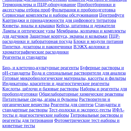
Термоциклеры и ПЦР-оборудование
Пробоотборники и
аксессуары отбора проб
Фильтрация и пробоподготовка
Сервисные комплекты и наборы обслуживания
Центрифуги
Картриджи и принадлежности для цифрового титратора
Кюветы, виалы и крышки
Кейсы, штативы и держатели
Лампы и оптические узлы
Мембраны, колпачки и комплекты
для датчиков
Защитные корпуса, экраны и козырьки
ПЦР-
расходники и лабораторная посуда
Блоки и модули питания
Пипетки, дозаторы и наконечники
ВЭЖХ-колонки и
хроматографические расходники
Реагенты и стандарты
Био- и клеточно-культурные реагенты
Буферные растворы и
pH-стандарты
Вода и специальные растворители для анализа
Готовые микробиологические материалы, кассеты и фильтры
Индикаторы, красители и диагностические реагенты
Кислоты, щёлочи и базовые растворы
Наборы и реагенты для
пробоподготовки
Общелабораторные химические реактивы
Питательные среды, агары и бульоны
Растворители и
органические вещества
Реагенты для синтеза
Стандарты и
стандартные растворы
Тест-полоски и экспресс-тесты
ИФА-
тесты и диагностические наборы
Титровальные растворы и
реагенты для титрования
Фотометрические тест-наборы и
кюветные тесты