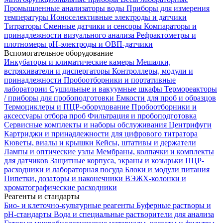
Промышленные анализаторы воды
Приборы для измерения
температуры
Ионоселективные электроды и датчики
Титраторы
Сменные датчики и сенсоры
Компараторы и
принадлежности визуального анализа
Рефрактометры и
плотномеры
pH-электроды и ОВП-датчики
Вспомогательное оборудование
Инкубаторы и климатические камеры
Мешалки,
встряхиватели и диспергаторы
Контроллеры, модули и
принадлежности
Пробоотборники и портативные
лаборатории
Сушильные и вакуумные шкафы
Термореакторы
/ приборы для пробоподготовки
Емкости для проб и образцов
Термоциклеры и ПЦР-оборудование
Пробоотборники и
аксессуары отбора проб
Фильтрация и пробоподготовка
Сервисные комплекты и наборы обслуживания
Центрифуги
Картриджи и принадлежности для цифрового титратора
Кюветы, виалы и крышки
Кейсы, штативы и держатели
Лампы и оптические узлы
Мембраны, колпачки и комплекты
для датчиков
Защитные корпуса, экраны и козырьки
ПЦР-
расходники и лабораторная посуда
Блоки и модули питания
Пипетки, дозаторы и наконечники
ВЭЖХ-колонки и
хроматографические расходники
Реагенты и стандарты
Био- и клеточно-культурные реагенты
Буферные растворы и
pH-стандарты
Вода и специальные растворители для анализа