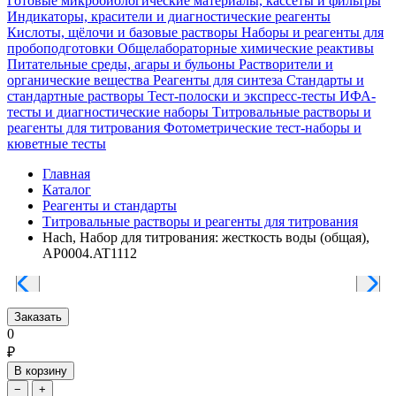
Готовые микробиологические материалы, кассеты и фильтры
Индикаторы, красители и диагностические реагенты
Кислоты, щёлочи и базовые растворы
Наборы и реагенты для
пробоподготовки
Общелабораторные химические реактивы
Питательные среды, агары и бульоны
Растворители и
органические вещества
Реагенты для синтеза
Стандарты и
стандартные растворы
Тест-полоски и экспресс-тесты
ИФА-
тесты и диагностические наборы
Титровальные растворы и
реагенты для титрования
Фотометрические тест-наборы и
кюветные тесты
Главная
Каталог
Реагенты и стандарты
Титровальные растворы и реагенты для титрования
Hach, Набор для титрования: жесткость воды (общая),
AP0004.AT1112
Заказать
0
₽
В корзину
−
+