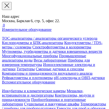
Наш адрес
Москва, Барклая 6, стр. 5, офис 22.
0
Измерительное оборудование
TOC-анализаторы / анализаторы органического углерода
Кислородомеры и БПК-анализаторы
Кондуктометры / TDS-
метры / солемеры
Спектрофотометры и колориметры
Мутномеры, турбидиметры и датчики взвешенных веществ
Многофункциональные приборы
Промышленные
анализаторы воды
Весы лабораторные
Приборы для
измерения температуры
Ионоселективные электроды и
датчики
Титраторы
Сменные датчики и сенсоры
Компараторы и принадлежности визуального анализа
Рефрактометры и плотномеры
pH-электроды и ОВП-датчики
Вспомогательное оборудование
Инкубаторы и климатические камеры
Мешалки,
встряхиватели и диспергаторы
Контроллеры, модули и
принадлежности
Пробоотборники и портативные
лаборатории
Сушильные и вакуумные шкафы
Термореакторы
/ приборы для пробоподготовки
Емкости для проб и образцов