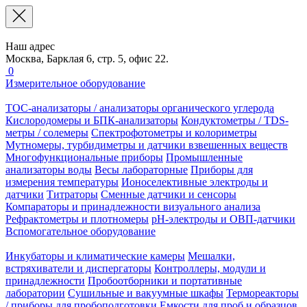
Наш адрес
Москва, Барклая 6, стр. 5, офис 22.
0
Измерительное оборудование
TOC-анализаторы / анализаторы органического углерода
Кислородомеры и БПК-анализаторы
Кондуктометры / TDS-
метры / солемеры
Спектрофотометры и колориметры
Мутномеры, турбидиметры и датчики взвешенных веществ
Многофункциональные приборы
Промышленные
анализаторы воды
Весы лабораторные
Приборы для
измерения температуры
Ионоселективные электроды и
датчики
Титраторы
Сменные датчики и сенсоры
Компараторы и принадлежности визуального анализа
Рефрактометры и плотномеры
pH-электроды и ОВП-датчики
Вспомогательное оборудование
Инкубаторы и климатические камеры
Мешалки,
встряхиватели и диспергаторы
Контроллеры, модули и
принадлежности
Пробоотборники и портативные
лаборатории
Сушильные и вакуумные шкафы
Термореакторы
/ приборы для пробоподготовки
Емкости для проб и образцов