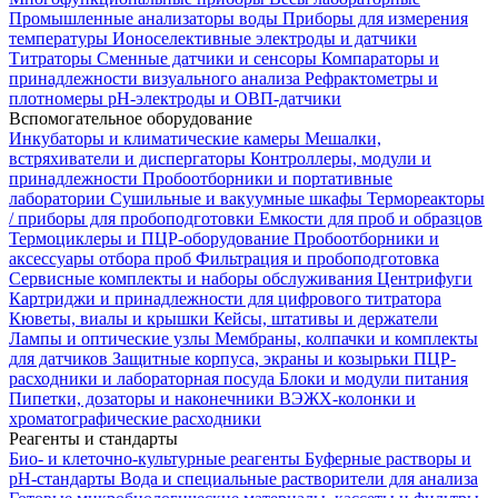
Промышленные анализаторы воды
Приборы для измерения
температуры
Ионоселективные электроды и датчики
Титраторы
Сменные датчики и сенсоры
Компараторы и
принадлежности визуального анализа
Рефрактометры и
плотномеры
pH-электроды и ОВП-датчики
Вспомогательное оборудование
Инкубаторы и климатические камеры
Мешалки,
встряхиватели и диспергаторы
Контроллеры, модули и
принадлежности
Пробоотборники и портативные
лаборатории
Сушильные и вакуумные шкафы
Термореакторы
/ приборы для пробоподготовки
Емкости для проб и образцов
Термоциклеры и ПЦР-оборудование
Пробоотборники и
аксессуары отбора проб
Фильтрация и пробоподготовка
Сервисные комплекты и наборы обслуживания
Центрифуги
Картриджи и принадлежности для цифрового титратора
Кюветы, виалы и крышки
Кейсы, штативы и держатели
Лампы и оптические узлы
Мембраны, колпачки и комплекты
для датчиков
Защитные корпуса, экраны и козырьки
ПЦР-
расходники и лабораторная посуда
Блоки и модули питания
Пипетки, дозаторы и наконечники
ВЭЖХ-колонки и
хроматографические расходники
Реагенты и стандарты
Био- и клеточно-культурные реагенты
Буферные растворы и
pH-стандарты
Вода и специальные растворители для анализа