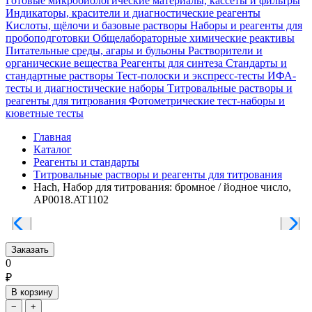
Готовые микробиологические материалы, кассеты и фильтры
Индикаторы, красители и диагностические реагенты
Кислоты, щёлочи и базовые растворы
Наборы и реагенты для
пробоподготовки
Общелабораторные химические реактивы
Питательные среды, агары и бульоны
Растворители и
органические вещества
Реагенты для синтеза
Стандарты и
стандартные растворы
Тест-полоски и экспресс-тесты
ИФА-
тесты и диагностические наборы
Титровальные растворы и
реагенты для титрования
Фотометрические тест-наборы и
кюветные тесты
Главная
Каталог
Реагенты и стандарты
Титровальные растворы и реагенты для титрования
Hach, Набор для титрования: бромное / йодное число,
AP0018.AT1102
Заказать
0
₽
В корзину
−
+