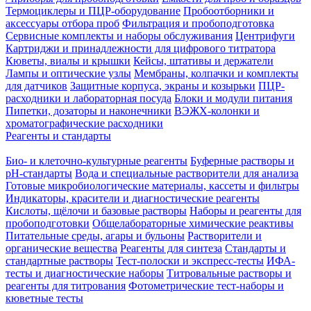
Термоциклеры и ПЦР-оборудование
Пробоотборники и
аксессуары отбора проб
Фильтрация и пробоподготовка
Сервисные комплекты и наборы обслуживания
Центрифуги
Картриджи и принадлежности для цифрового титратора
Кюветы, виалы и крышки
Кейсы, штативы и держатели
Лампы и оптические узлы
Мембраны, колпачки и комплекты
для датчиков
Защитные корпуса, экраны и козырьки
ПЦР-
расходники и лабораторная посуда
Блоки и модули питания
Пипетки, дозаторы и наконечники
ВЭЖХ-колонки и
хроматографические расходники
Реагенты и стандарты
Био- и клеточно-культурные реагенты
Буферные растворы и
pH-стандарты
Вода и специальные растворители для анализа
Готовые микробиологические материалы, кассеты и фильтры
Индикаторы, красители и диагностические реагенты
Кислоты, щёлочи и базовые растворы
Наборы и реагенты для
пробоподготовки
Общелабораторные химические реактивы
Питательные среды, агары и бульоны
Растворители и
органические вещества
Реагенты для синтеза
Стандарты и
стандартные растворы
Тест-полоски и экспресс-тесты
ИФА-
тесты и диагностические наборы
Титровальные растворы и
реагенты для титрования
Фотометрические тест-наборы и
кюветные тесты