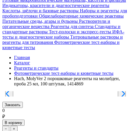
Готовые микробиологические материалы, кассеты и фильтры
Индикаторы, красители и диагностические реагенты
Кислоты, щёлочи и базовые растворы
Наборы и реагенты для
пробоподготовки
Общелабораторные химические реактивы
Питательные среды, агары и бульоны
Растворители и
органические вещества
Реагенты для синтеза
Стандарты и
стандартные растворы
Тест-полоски и экспресс-тесты
ИФА-
тесты и диагностические наборы
Титровальные растворы и
реагенты для титрования
Фотометрические тест-наборы и
кюветные тесты
Главная
Каталог
Реагенты и стандарты
Фотометрические тест-наборы и кюветные тесты
Hach, MolyVer 2 порошковые реагенты на молибден,
проба 25 мл, 100 шт/упак, 1414869
Заказать
0
₽
В корзину
−
+