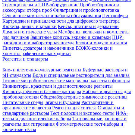
Термоциклеры и ПЦР-оборудование
Пробоотборники и
аксессуары отбора проб
Фильтрация и пробоподготовка
Сервисные комплекты и наборы обслуживания
Центрифуги
Картриджи и принадлежности для цифрового титратора
Кюветы, виалы и крышки
Кейсы, штативы и держатели
Лампы и оптические узлы
Мембраны, колпачки и комплекты
для датчиков
Защитные корпуса, экраны и козырьки
ПЦР-
расходники и лабораторная посуда
Блоки и модули питания
Пипетки, дозаторы и наконечники
ВЭЖХ-колонки и
хроматографические расходники
Реагенты и стандарты
Био- и клеточно-культурные реагенты
Буферные растворы и
pH-стандарты
Вода и специальные растворители для анализа
Готовые микробиологические материалы, кассеты и фильтры
Индикаторы, красители и диагностические реагенты
Кислоты, щёлочи и базовые растворы
Наборы и реагенты для
пробоподготовки
Общелабораторные химические реактивы
Питательные среды, агары и бульоны
Растворители и
органические вещества
Реагенты для синтеза
Стандарты и
стандартные растворы
Тест-полоски и экспресс-тесты
ИФА-
тесты и диагностические наборы
Титровальные растворы и
реагенты для титрования
Фотометрические тест-наборы и
кюветные тесты