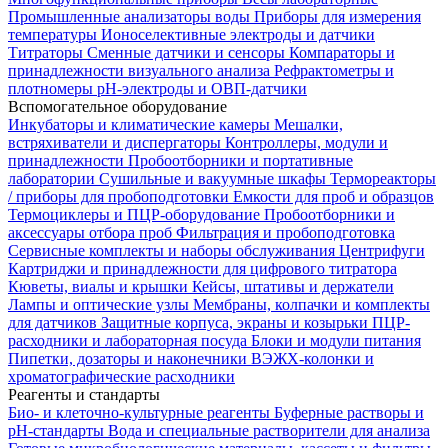
Промышленные анализаторы воды
Приборы для измерения
температуры
Ионоселективные электроды и датчики
Титраторы
Сменные датчики и сенсоры
Компараторы и
принадлежности визуального анализа
Рефрактометры и
плотномеры
pH-электроды и ОВП-датчики
Вспомогательное оборудование
Инкубаторы и климатические камеры
Мешалки,
встряхиватели и диспергаторы
Контроллеры, модули и
принадлежности
Пробоотборники и портативные
лаборатории
Сушильные и вакуумные шкафы
Термореакторы
/ приборы для пробоподготовки
Емкости для проб и образцов
Термоциклеры и ПЦР-оборудование
Пробоотборники и
аксессуары отбора проб
Фильтрация и пробоподготовка
Сервисные комплекты и наборы обслуживания
Центрифуги
Картриджи и принадлежности для цифрового титратора
Кюветы, виалы и крышки
Кейсы, штативы и держатели
Лампы и оптические узлы
Мембраны, колпачки и комплекты
для датчиков
Защитные корпуса, экраны и козырьки
ПЦР-
расходники и лабораторная посуда
Блоки и модули питания
Пипетки, дозаторы и наконечники
ВЭЖХ-колонки и
хроматографические расходники
Реагенты и стандарты
Био- и клеточно-культурные реагенты
Буферные растворы и
pH-стандарты
Вода и специальные растворители для анализа