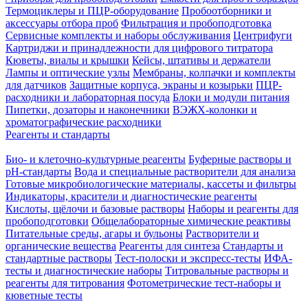
Термоциклеры и ПЦР-оборудование
Пробоотборники и
аксессуары отбора проб
Фильтрация и пробоподготовка
Сервисные комплекты и наборы обслуживания
Центрифуги
Картриджи и принадлежности для цифрового титратора
Кюветы, виалы и крышки
Кейсы, штативы и держатели
Лампы и оптические узлы
Мембраны, колпачки и комплекты
для датчиков
Защитные корпуса, экраны и козырьки
ПЦР-
расходники и лабораторная посуда
Блоки и модули питания
Пипетки, дозаторы и наконечники
ВЭЖХ-колонки и
хроматографические расходники
Реагенты и стандарты
Био- и клеточно-культурные реагенты
Буферные растворы и
pH-стандарты
Вода и специальные растворители для анализа
Готовые микробиологические материалы, кассеты и фильтры
Индикаторы, красители и диагностические реагенты
Кислоты, щёлочи и базовые растворы
Наборы и реагенты для
пробоподготовки
Общелабораторные химические реактивы
Питательные среды, агары и бульоны
Растворители и
органические вещества
Реагенты для синтеза
Стандарты и
стандартные растворы
Тест-полоски и экспресс-тесты
ИФА-
тесты и диагностические наборы
Титровальные растворы и
реагенты для титрования
Фотометрические тест-наборы и
кюветные тесты