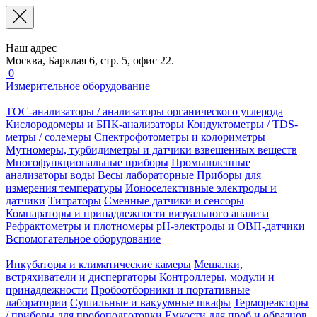
Наш адрес
Москва, Барклая 6, стр. 5, офис 22.
0
Измерительное оборудование
TOC-анализаторы / анализаторы органического углерода
Кислородомеры и БПК-анализаторы
Кондуктометры / TDS-
метры / солемеры
Спектрофотометры и колориметры
Мутномеры, турбидиметры и датчики взвешенных веществ
Многофункциональные приборы
Промышленные
анализаторы воды
Весы лабораторные
Приборы для
измерения температуры
Ионоселективные электроды и
датчики
Титраторы
Сменные датчики и сенсоры
Компараторы и принадлежности визуального анализа
Рефрактометры и плотномеры
pH-электроды и ОВП-датчики
Вспомогательное оборудование
Инкубаторы и климатические камеры
Мешалки,
встряхиватели и диспергаторы
Контроллеры, модули и
принадлежности
Пробоотборники и портативные
лаборатории
Сушильные и вакуумные шкафы
Термореакторы
/ приборы для пробоподготовки
Емкости для проб и образцов