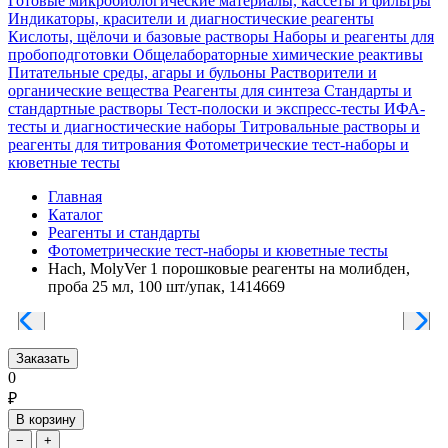
Готовые микробиологические материалы, кассеты и фильтры
Индикаторы, красители и диагностические реагенты
Кислоты, щёлочи и базовые растворы
Наборы и реагенты для
пробоподготовки
Общелабораторные химические реактивы
Питательные среды, агары и бульоны
Растворители и
органические вещества
Реагенты для синтеза
Стандарты и
стандартные растворы
Тест-полоски и экспресс-тесты
ИФА-
тесты и диагностические наборы
Титровальные растворы и
реагенты для титрования
Фотометрические тест-наборы и
кюветные тесты
Главная
Каталог
Реагенты и стандарты
Фотометрические тест-наборы и кюветные тесты
Hach, MolyVer 1 порошковые реагенты на молибден,
проба 25 мл, 100 шт/упак, 1414669
Заказать
0
₽
В корзину
−
+