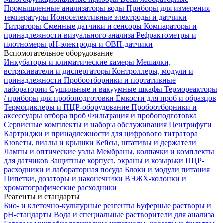
Промышленные анализаторы воды
Приборы для измерения
температуры
Ионоселективные электроды и датчики
Титраторы
Сменные датчики и сенсоры
Компараторы и
принадлежности визуального анализа
Рефрактометры и
плотномеры
pH-электроды и ОВП-датчики
Вспомогательное оборудование
Инкубаторы и климатические камеры
Мешалки,
встряхиватели и диспергаторы
Контроллеры, модули и
принадлежности
Пробоотборники и портативные
лаборатории
Сушильные и вакуумные шкафы
Термореакторы
/ приборы для пробоподготовки
Емкости для проб и образцов
Термоциклеры и ПЦР-оборудование
Пробоотборники и
аксессуары отбора проб
Фильтрация и пробоподготовка
Сервисные комплекты и наборы обслуживания
Центрифуги
Картриджи и принадлежности для цифрового титратора
Кюветы, виалы и крышки
Кейсы, штативы и держатели
Лампы и оптические узлы
Мембраны, колпачки и комплекты
для датчиков
Защитные корпуса, экраны и козырьки
ПЦР-
расходники и лабораторная посуда
Блоки и модули питания
Пипетки, дозаторы и наконечники
ВЭЖХ-колонки и
хроматографические расходники
Реагенты и стандарты
Био- и клеточно-культурные реагенты
Буферные растворы и
pH-стандарты
Вода и специальные растворители для анализа