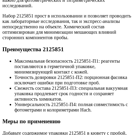
важно для фотометрических и титриметрических
исследований.
Набор 2125851 прост в использовании и позволяет проводить
как лабораторные исследования, так и экспресс-анализы
непосредственно на объекте. Химический состав
оптимизирован для минимизации мешающих влияний
сторонних компонентов пробы.
Преимущества 2125851
Максимальная безопасность 2125851-П1: реагенты
поставляются в герметичной упаковке,
минимизирующей контакт с кожей.
Точность дозировки 2125851-П2: порционная фасовка
исключает ошибки при подготовке проб.
Свежесть состава 2125851-П3: специальная вакуумная
упаковка продлевает срок годности и сохраняет
активность химикатов.
Универсальность 2125851-П4: полная совместимость с
фотометрами и колориметрами Hach.
Меры по применению
Добавьте содержимое упаковки 2125851 в кювету с пробой,