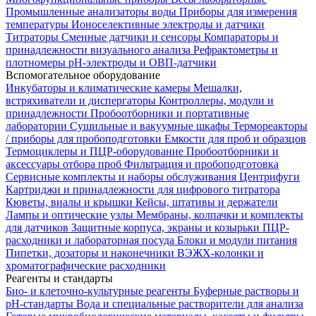
Промышленные анализаторы воды
Приборы для измерения
температуры
Ионоселективные электроды и датчики
Титраторы
Сменные датчики и сенсоры
Компараторы и
принадлежности визуального анализа
Рефрактометры и
плотномеры
pH-электроды и ОВП-датчики
Вспомогательное оборудование
Инкубаторы и климатические камеры
Мешалки,
встряхиватели и диспергаторы
Контроллеры, модули и
принадлежности
Пробоотборники и портативные
лаборатории
Сушильные и вакуумные шкафы
Термореакторы
/ приборы для пробоподготовки
Емкости для проб и образцов
Термоциклеры и ПЦР-оборудование
Пробоотборники и
аксессуары отбора проб
Фильтрация и пробоподготовка
Сервисные комплекты и наборы обслуживания
Центрифуги
Картриджи и принадлежности для цифрового титратора
Кюветы, виалы и крышки
Кейсы, штативы и держатели
Лампы и оптические узлы
Мембраны, колпачки и комплекты
для датчиков
Защитные корпуса, экраны и козырьки
ПЦР-
расходники и лабораторная посуда
Блоки и модули питания
Пипетки, дозаторы и наконечники
ВЭЖХ-колонки и
хроматографические расходники
Реагенты и стандарты
Био- и клеточно-культурные реагенты
Буферные растворы и
pH-стандарты
Вода и специальные растворители для анализа