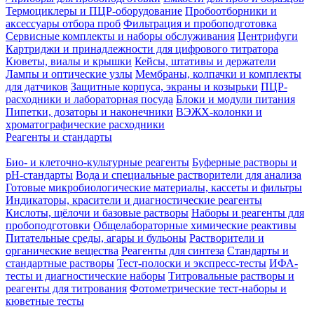
Термоциклеры и ПЦР-оборудование
Пробоотборники и
аксессуары отбора проб
Фильтрация и пробоподготовка
Сервисные комплекты и наборы обслуживания
Центрифуги
Картриджи и принадлежности для цифрового титратора
Кюветы, виалы и крышки
Кейсы, штативы и держатели
Лампы и оптические узлы
Мембраны, колпачки и комплекты
для датчиков
Защитные корпуса, экраны и козырьки
ПЦР-
расходники и лабораторная посуда
Блоки и модули питания
Пипетки, дозаторы и наконечники
ВЭЖХ-колонки и
хроматографические расходники
Реагенты и стандарты
Био- и клеточно-культурные реагенты
Буферные растворы и
pH-стандарты
Вода и специальные растворители для анализа
Готовые микробиологические материалы, кассеты и фильтры
Индикаторы, красители и диагностические реагенты
Кислоты, щёлочи и базовые растворы
Наборы и реагенты для
пробоподготовки
Общелабораторные химические реактивы
Питательные среды, агары и бульоны
Растворители и
органические вещества
Реагенты для синтеза
Стандарты и
стандартные растворы
Тест-полоски и экспресс-тесты
ИФА-
тесты и диагностические наборы
Титровальные растворы и
реагенты для титрования
Фотометрические тест-наборы и
кюветные тесты