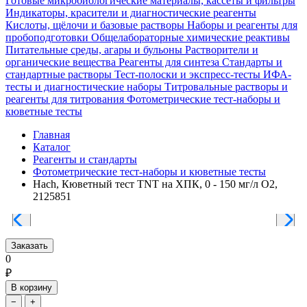
Готовые микробиологические материалы, кассеты и фильтры
Индикаторы, красители и диагностические реагенты
Кислоты, щёлочи и базовые растворы
Наборы и реагенты для
пробоподготовки
Общелабораторные химические реактивы
Питательные среды, агары и бульоны
Растворители и
органические вещества
Реагенты для синтеза
Стандарты и
стандартные растворы
Тест-полоски и экспресс-тесты
ИФА-
тесты и диагностические наборы
Титровальные растворы и
реагенты для титрования
Фотометрические тест-наборы и
кюветные тесты
Главная
Каталог
Реагенты и стандарты
Фотометрические тест-наборы и кюветные тесты
Hach, Кюветный тест TNT на ХПК, 0 - 150 мг/л О2,
2125851
Заказать
0
₽
В корзину
−
+