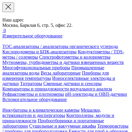
Наш адрес
Москва, Барклая 6, стр. 5, офис 22.
0
Измерительное оборудование
TOC-анализаторы / анализаторы органического углерода
Кислородомеры и БПК-анализаторы
Кондуктометры / TDS-
метры / солемеры
Спектрофотометры и колориметры
Мутномеры, турбидиметры и датчики взвешенных веществ
Многофункциональные приборы
Промышленные
анализаторы воды
Весы лабораторные
Приборы для
измерения температуры
Ионоселективные электроды и
датчики
Титраторы
Сменные датчики и сенсоры
Компараторы и принадлежности визуального анализа
Рефрактометры и плотномеры
pH-электроды и ОВП-датчики
Вспомогательное оборудование
Инкубаторы и климатические камеры
Мешалки,
встряхиватели и диспергаторы
Контроллеры, модули и
принадлежности
Пробоотборники и портативные
лаборатории
Сушильные и вакуумные шкафы
Термореакторы
/ приборы для пробоподготовки
Емкости для проб и образцов