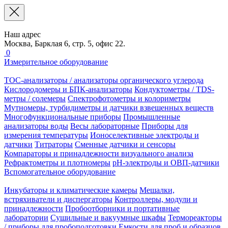
Наш адрес
Москва, Барклая 6, стр. 5, офис 22.
0
Измерительное оборудование
TOC-анализаторы / анализаторы органического углерода
Кислородомеры и БПК-анализаторы
Кондуктометры / TDS-
метры / солемеры
Спектрофотометры и колориметры
Мутномеры, турбидиметры и датчики взвешенных веществ
Многофункциональные приборы
Промышленные
анализаторы воды
Весы лабораторные
Приборы для
измерения температуры
Ионоселективные электроды и
датчики
Титраторы
Сменные датчики и сенсоры
Компараторы и принадлежности визуального анализа
Рефрактометры и плотномеры
pH-электроды и ОВП-датчики
Вспомогательное оборудование
Инкубаторы и климатические камеры
Мешалки,
встряхиватели и диспергаторы
Контроллеры, модули и
принадлежности
Пробоотборники и портативные
лаборатории
Сушильные и вакуумные шкафы
Термореакторы
/ приборы для пробоподготовки
Емкости для проб и образцов