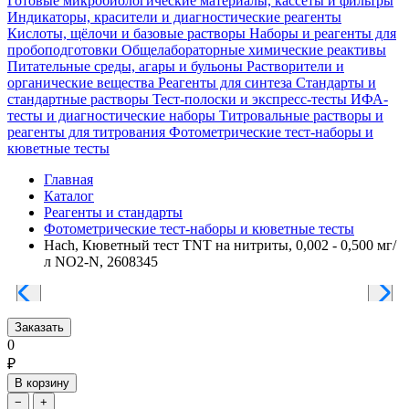
Готовые микробиологические материалы, кассеты и фильтры
Индикаторы, красители и диагностические реагенты
Кислоты, щёлочи и базовые растворы
Наборы и реагенты для
пробоподготовки
Общелабораторные химические реактивы
Питательные среды, агары и бульоны
Растворители и
органические вещества
Реагенты для синтеза
Стандарты и
стандартные растворы
Тест-полоски и экспресс-тесты
ИФА-
тесты и диагностические наборы
Титровальные растворы и
реагенты для титрования
Фотометрические тест-наборы и
кюветные тесты
Главная
Каталог
Реагенты и стандарты
Фотометрические тест-наборы и кюветные тесты
Hach, Кюветный тест TNT на нитриты, 0,002 - 0,500 мг/
л NO2-N, 2608345
Заказать
0
₽
В корзину
−
+