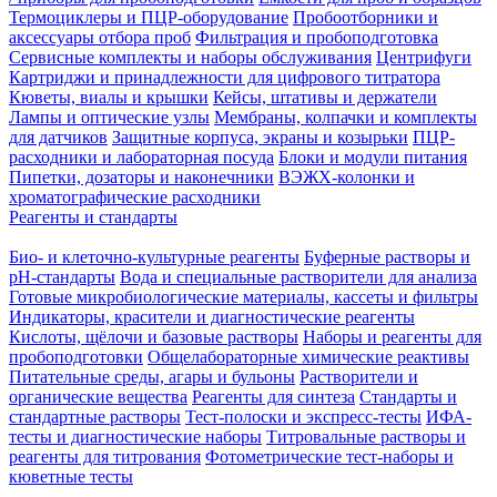
Термоциклеры и ПЦР-оборудование
Пробоотборники и
аксессуары отбора проб
Фильтрация и пробоподготовка
Сервисные комплекты и наборы обслуживания
Центрифуги
Картриджи и принадлежности для цифрового титратора
Кюветы, виалы и крышки
Кейсы, штативы и держатели
Лампы и оптические узлы
Мембраны, колпачки и комплекты
для датчиков
Защитные корпуса, экраны и козырьки
ПЦР-
расходники и лабораторная посуда
Блоки и модули питания
Пипетки, дозаторы и наконечники
ВЭЖХ-колонки и
хроматографические расходники
Реагенты и стандарты
Био- и клеточно-культурные реагенты
Буферные растворы и
pH-стандарты
Вода и специальные растворители для анализа
Готовые микробиологические материалы, кассеты и фильтры
Индикаторы, красители и диагностические реагенты
Кислоты, щёлочи и базовые растворы
Наборы и реагенты для
пробоподготовки
Общелабораторные химические реактивы
Питательные среды, агары и бульоны
Растворители и
органические вещества
Реагенты для синтеза
Стандарты и
стандартные растворы
Тест-полоски и экспресс-тесты
ИФА-
тесты и диагностические наборы
Титровальные растворы и
реагенты для титрования
Фотометрические тест-наборы и
кюветные тесты