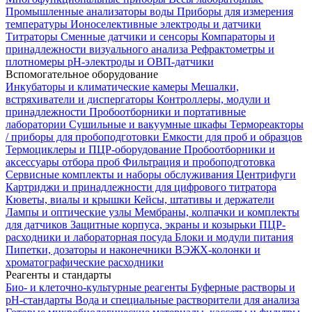
Промышленные анализаторы воды
Приборы для измерения
температуры
Ионоселективные электроды и датчики
Титраторы
Сменные датчики и сенсоры
Компараторы и
принадлежности визуального анализа
Рефрактометры и
плотномеры
pH-электроды и ОВП-датчики
Вспомогательное оборудование
Инкубаторы и климатические камеры
Мешалки,
встряхиватели и диспергаторы
Контроллеры, модули и
принадлежности
Пробоотборники и портативные
лаборатории
Сушильные и вакуумные шкафы
Термореакторы
/ приборы для пробоподготовки
Емкости для проб и образцов
Термоциклеры и ПЦР-оборудование
Пробоотборники и
аксессуары отбора проб
Фильтрация и пробоподготовка
Сервисные комплекты и наборы обслуживания
Центрифуги
Картриджи и принадлежности для цифрового титратора
Кюветы, виалы и крышки
Кейсы, штативы и держатели
Лампы и оптические узлы
Мембраны, колпачки и комплекты
для датчиков
Защитные корпуса, экраны и козырьки
ПЦР-
расходники и лабораторная посуда
Блоки и модули питания
Пипетки, дозаторы и наконечники
ВЭЖХ-колонки и
хроматографические расходники
Реагенты и стандарты
Био- и клеточно-культурные реагенты
Буферные растворы и
pH-стандарты
Вода и специальные растворители для анализа