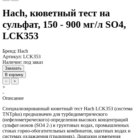
Hach, кюветный тест на
сульфат, 150 - 900 мг/л SO4,
LCK353
Бренд: Hach
Артикул: LCK353
Наличие: под заказ
Заказать
В корзину
−
+
+
-
Описание
Специализированный кюветный тест Hach LCK353 (система
TNTplus) предназначен для турбидиметрического
(нефелометрического) определения высоких концентраций
сульфат-ионов (SO4 2-) в грунтовых водах, промышленных
стоках горно-обогатительных комбинатов, шахтных водах и
системах охлаждения (градирнях). Диапазон измерения