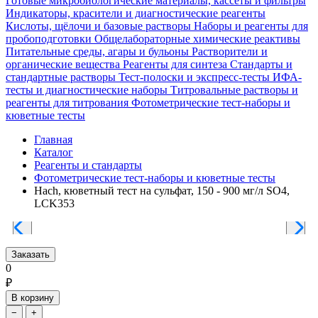
Готовые микробиологические материалы, кассеты и фильтры
Индикаторы, красители и диагностические реагенты
Кислоты, щёлочи и базовые растворы
Наборы и реагенты для
пробоподготовки
Общелабораторные химические реактивы
Питательные среды, агары и бульоны
Растворители и
органические вещества
Реагенты для синтеза
Стандарты и
стандартные растворы
Тест-полоски и экспресс-тесты
ИФА-
тесты и диагностические наборы
Титровальные растворы и
реагенты для титрования
Фотометрические тест-наборы и
кюветные тесты
Главная
Каталог
Реагенты и стандарты
Фотометрические тест-наборы и кюветные тесты
Hach, кюветный тест на сульфат, 150 - 900 мг/л SO4,
LCK353
Заказать
0
₽
В корзину
−
+