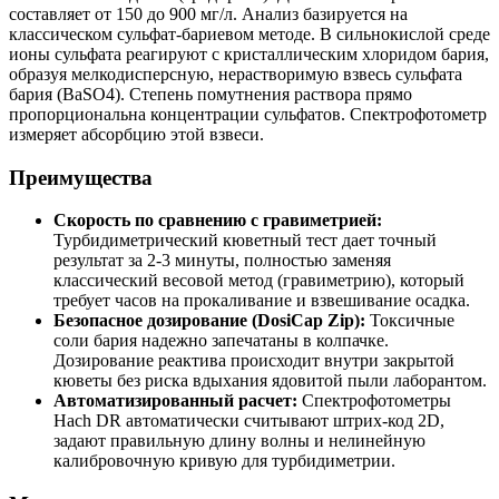
составляет от 150 до 900 мг/л. Анализ базируется на
классическом сульфат-бариевом методе. В сильнокислой среде
ионы сульфата реагируют с кристаллическим хлоридом бария,
образуя мелкодисперсную, нерастворимую взвесь сульфата
бария (BaSO4). Степень помутнения раствора прямо
пропорциональна концентрации сульфатов. Спектрофотометр
измеряет абсорбцию этой взвеси.
Преимущества
Скорость по сравнению с гравиметрией:
Турбидиметрический кюветный тест дает точный
результат за 2-3 минуты, полностью заменяя
классический весовой метод (гравиметрию), который
требует часов на прокаливание и взвешивание осадка.
Безопасное дозирование (DosiCap Zip):
Токсичные
соли бария надежно запечатаны в колпачке.
Дозирование реактива происходит внутри закрытой
кюветы без риска вдыхания ядовитой пыли лаборантом.
Автоматизированный расчет:
Спектрофотометры
Hach DR автоматически считывают штрих-код 2D,
задают правильную длину волны и нелинейную
калибровочную кривую для турбидиметрии.