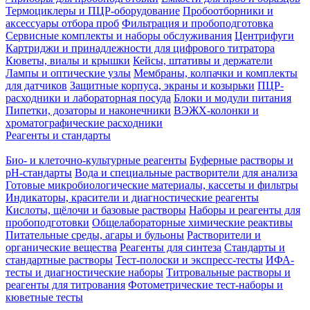
Термоциклеры и ПЦР-оборудование
Пробоотборники и
аксессуары отбора проб
Фильтрация и пробоподготовка
Сервисные комплекты и наборы обслуживания
Центрифуги
Картриджи и принадлежности для цифрового титратора
Кюветы, виалы и крышки
Кейсы, штативы и держатели
Лампы и оптические узлы
Мембраны, колпачки и комплекты
для датчиков
Защитные корпуса, экраны и козырьки
ПЦР-
расходники и лабораторная посуда
Блоки и модули питания
Пипетки, дозаторы и наконечники
ВЭЖХ-колонки и
хроматографические расходники
Реагенты и стандарты
Био- и клеточно-культурные реагенты
Буферные растворы и
pH-стандарты
Вода и специальные растворители для анализа
Готовые микробиологические материалы, кассеты и фильтры
Индикаторы, красители и диагностические реагенты
Кислоты, щёлочи и базовые растворы
Наборы и реагенты для
пробоподготовки
Общелабораторные химические реактивы
Питательные среды, агары и бульоны
Растворители и
органические вещества
Реагенты для синтеза
Стандарты и
стандартные растворы
Тест-полоски и экспресс-тесты
ИФА-
тесты и диагностические наборы
Титровальные растворы и
реагенты для титрования
Фотометрические тест-наборы и
кюветные тесты