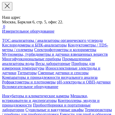
Наш адрес
Москва, Барклая 6, стр. 5, офис 22.
0
Измерительное оборудование
TOC-анализаторы / анализаторы органического углерода
Кислородомеры и БПК-анализаторы
Кондуктометры / TDS-
метры / солемеры
Спектрофотометры и колориметры
Мутномеры, турбидиметры и датчики взвешенных веществ
Многофункциональные приборы
Промышленные
анализаторы воды
Весы лабораторные
Приборы для
измерения температуры
Ионоселективные электроды и
датчики
Титраторы
Сменные датчики и сенсоры
Компараторы и принадлежности визуального анализа
Рефрактометры и плотномеры
pH-электроды и ОВП-датчики
Вспомогательное оборудование
Инкубаторы и климатические камеры
Мешалки,
встряхиватели и диспергаторы
Контроллеры, модули и
принадлежности
Пробоотборники и портативные
лаборатории
Сушильные и вакуумные шкафы
Термореакторы
/ приборы для пробоподготовки
Емкости для проб и образцов