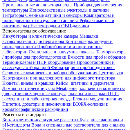
Промышленные анализаторы воды
Приборы для измерения
температуры
Ионоселективные электроды и датчики
Титраторы
Сменные датчики и сенсоры
Компараторы и
принадлежности визуального анализа
Рефрактометры и
плотномеры
pH-электроды и ОВП-датчики
Вспомогательное оборудование
Инкубаторы и климатические камеры
Мешалки,
встряхиватели и диспергаторы
Контроллеры, модули и
принадлежности
Пробоотборники и портативные
лаборатории
Сушильные и вакуумные шкафы
Термореакторы
/ приборы для пробоподготовки
Емкости для проб и образцов
Термоциклеры и ПЦР-оборудование
Пробоотборники и
аксессуары отбора проб
Фильтрация и пробоподготовка
Сервисные комплекты и наборы обслуживания
Центрифуги
Картриджи и принадлежности для цифрового титратора
Кюветы, виалы и крышки
Кейсы, штативы и держатели
Лампы и оптические узлы
Мембраны, колпачки и комплекты
для датчиков
Защитные корпуса, экраны и козырьки
ПЦР-
расходники и лабораторная посуда
Блоки и модули питания
Пипетки, дозаторы и наконечники
ВЭЖХ-колонки и
хроматографические расходники
Реагенты и стандарты
Био- и клеточно-культурные реагенты
Буферные растворы и
pH-стандарты
Вода и специальные растворители для анализа