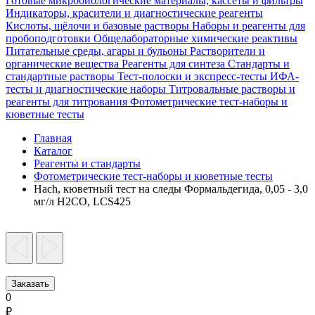
Готовые микробиологические материалы, кассеты и фильтры
Индикаторы, красители и диагностические реагенты
Кислоты, щёлочи и базовые растворы
Наборы и реагенты для
пробоподготовки
Общелабораторные химические реактивы
Питательные среды, агары и бульоны
Растворители и
органические вещества
Реагенты для синтеза
Стандарты и
стандартные растворы
Тест-полоски и экспресс-тесты
ИФА-
тесты и диагностические наборы
Титровальные растворы и
реагенты для титрования
Фотометрические тест-наборы и
кюветные тесты
Главная
Каталог
Реагенты и стандарты
Фотометрические тест-наборы и кюветные тесты
Hach, кюветный тест на следы Формальдегида, 0,05 - 3,0
мг/л H2CO, LCS425
Заказать
0
₽