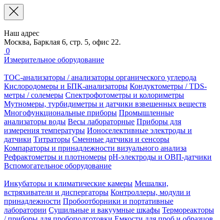
Наш адрес
Москва, Барклая 6, стр. 5, офис 22.
0
Измерительное оборудование
TOC-анализаторы / анализаторы органического углерода
Кислородомеры и БПК-анализаторы
Кондуктометры / TDS-
метры / солемеры
Спектрофотометры и колориметры
Мутномеры, турбидиметры и датчики взвешенных веществ
Многофункциональные приборы
Промышленные
анализаторы воды
Весы лабораторные
Приборы для
измерения температуры
Ионоселективные электроды и
датчики
Титраторы
Сменные датчики и сенсоры
Компараторы и принадлежности визуального анализа
Рефрактометры и плотномеры
pH-электроды и ОВП-датчики
Вспомогательное оборудование
Инкубаторы и климатические камеры
Мешалки,
встряхиватели и диспергаторы
Контроллеры, модули и
принадлежности
Пробоотборники и портативные
лаборатории
Сушильные и вакуумные шкафы
Термореакторы
/ приборы для пробоподготовки
Емкости для проб и образцов