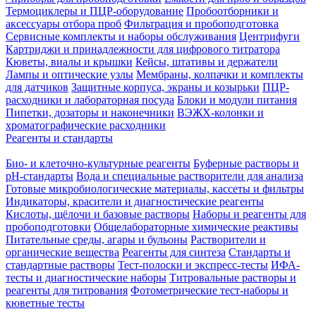
Термоциклеры и ПЦР-оборудование
Пробоотборники и
аксессуары отбора проб
Фильтрация и пробоподготовка
Сервисные комплекты и наборы обслуживания
Центрифуги
Картриджи и принадлежности для цифрового титратора
Кюветы, виалы и крышки
Кейсы, штативы и держатели
Лампы и оптические узлы
Мембраны, колпачки и комплекты
для датчиков
Защитные корпуса, экраны и козырьки
ПЦР-
расходники и лабораторная посуда
Блоки и модули питания
Пипетки, дозаторы и наконечники
ВЭЖХ-колонки и
хроматографические расходники
Реагенты и стандарты
Био- и клеточно-культурные реагенты
Буферные растворы и
pH-стандарты
Вода и специальные растворители для анализа
Готовые микробиологические материалы, кассеты и фильтры
Индикаторы, красители и диагностические реагенты
Кислоты, щёлочи и базовые растворы
Наборы и реагенты для
пробоподготовки
Общелабораторные химические реактивы
Питательные среды, агары и бульоны
Растворители и
органические вещества
Реагенты для синтеза
Стандарты и
стандартные растворы
Тест-полоски и экспресс-тесты
ИФА-
тесты и диагностические наборы
Титровальные растворы и
реагенты для титрования
Фотометрические тест-наборы и
кюветные тесты