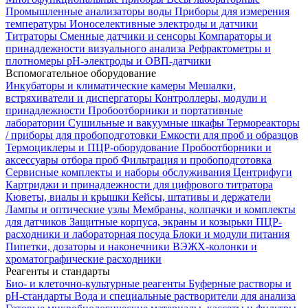
Промышленные анализаторы воды
Приборы для измерения
температуры
Ионоселективные электроды и датчики
Титраторы
Сменные датчики и сенсоры
Компараторы и
принадлежности визуального анализа
Рефрактометры и
плотномеры
pH-электроды и ОВП-датчики
Вспомогательное оборудование
Инкубаторы и климатические камеры
Мешалки,
встряхиватели и диспергаторы
Контроллеры, модули и
принадлежности
Пробоотборники и портативные
лаборатории
Сушильные и вакуумные шкафы
Термореакторы
/ приборы для пробоподготовки
Емкости для проб и образцов
Термоциклеры и ПЦР-оборудование
Пробоотборники и
аксессуары отбора проб
Фильтрация и пробоподготовка
Сервисные комплекты и наборы обслуживания
Центрифуги
Картриджи и принадлежности для цифрового титратора
Кюветы, виалы и крышки
Кейсы, штативы и держатели
Лампы и оптические узлы
Мембраны, колпачки и комплекты
для датчиков
Защитные корпуса, экраны и козырьки
ПЦР-
расходники и лабораторная посуда
Блоки и модули питания
Пипетки, дозаторы и наконечники
ВЭЖХ-колонки и
хроматографические расходники
Реагенты и стандарты
Био- и клеточно-культурные реагенты
Буферные растворы и
pH-стандарты
Вода и специальные растворители для анализа