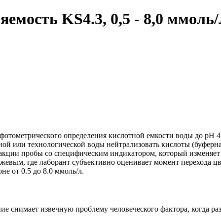
яемость KS4.3, 0,5 - 8,0 ммоль
фотометрического определения кислотной емкости воды до pH 4.
ой или технологической воды нейтрализовать кислоты (буферна
еакции пробы со специфическим индикатором, который изменяет 
жевым, где лаборант субъективно оценивает момент перехода ц
е от 0.5 до 8.0 ммоль/л.
е снимает извечную проблему человеческого фактора, когда ра