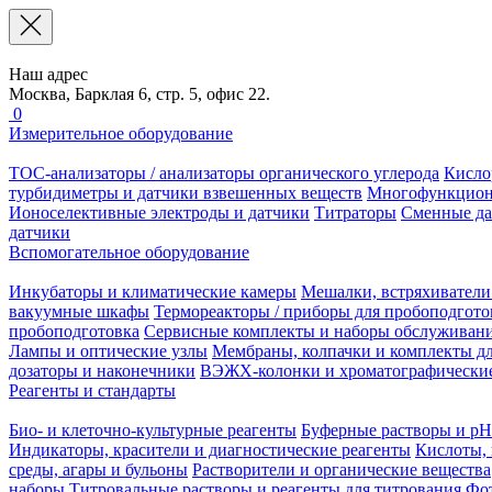
Наш адрес
Москва, Барклая 6, стр. 5, офис 22.
0
Измерительное оборудование
TOC-анализаторы / анализаторы органического углерода
Кисло
турбидиметры и датчики взвешенных веществ
Многофункцион
Ионоселективные электроды и датчики
Титраторы
Сменные да
датчики
Вспомогательное оборудование
Инкубаторы и климатические камеры
Мешалки, встряхиватели
вакуумные шкафы
Термореакторы / приборы для пробоподгото
пробоподготовка
Сервисные комплекты и наборы обслуживан
Лампы и оптические узлы
Мембраны, колпачки и комплекты дл
дозаторы и наконечники
ВЭЖХ-колонки и хроматографические
Реагенты и стандарты
Био- и клеточно-культурные реагенты
Буферные растворы и pH
Индикаторы, красители и диагностические реагенты
Кислоты, 
среды, агары и бульоны
Растворители и органические вещества
наборы
Титровальные растворы и реагенты для титрования
Фот