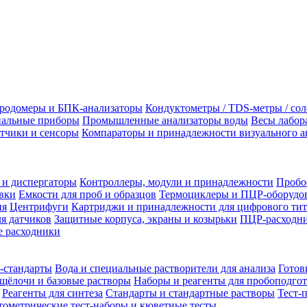
родомеры и БПК-анализаторы
Кондуктометры / TDS-метры / со
альные приборы
Промышленные анализаторы воды
Весы лабор
тчики и сенсоры
Компараторы и принадлежности визуального а
 и диспергаторы
Контроллеры, модули и принадлежности
Пробо
вки
Емкости для проб и образцов
Термоциклеры и ПЦР-оборудо
ия
Центрифуги
Картриджи и принадлежности для цифрового тит
я датчиков
Защитные корпуса, экраны и козырьки
ПЦР-расходни
 расходники
-стандарты
Вода и специальные растворители для анализа
Готов
щёлочи и базовые растворы
Наборы и реагенты для пробоподго
Реагенты для синтеза
Стандарты и стандартные растворы
Тест-
ометрические тест-наборы и кюветные тесты