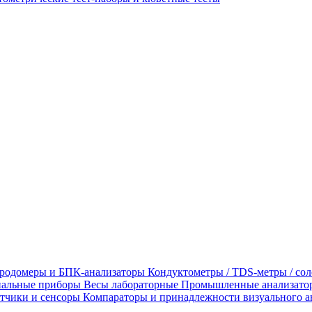
родомеры и БПК-анализаторы
Кондуктометры / TDS-метры / со
альные приборы
Весы лабораторные
Промышленные анализато
тчики и сенсоры
Компараторы и принадлежности визуального а