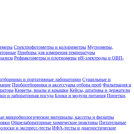
лемеры
Спектрофотометры и колориметры
Мутномеры,
аторные
Приборы для измерения температуры
нализа
Рефрактометры и плотномеры
pH-электроды и ОВП-
отборники и портативные лаборатории
Сушильные и
вание
Пробоотборники и аксессуары отбора проб
Фильтрация и
ратора
Кюветы, виалы и крышки
Кейсы, штативы и держатели
ки и лабораторная посуда
Блоки и модули питания
Пипетки,
ые микробиологические материалы, кассеты и фильтры
товки
Общелабораторные химические реактивы
Питательные
полоски и экспресс-тесты
ИФА-тесты и диагностические