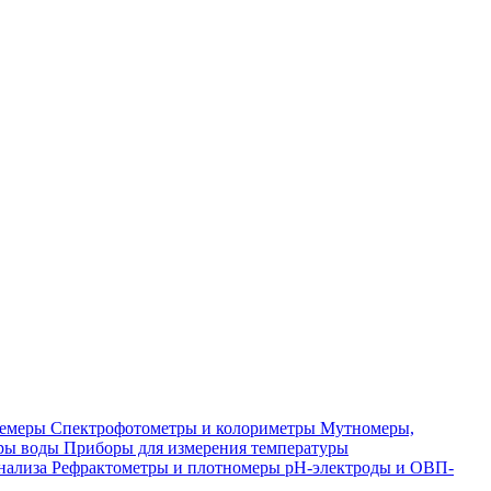
лемеры
Спектрофотометры и колориметры
Мутномеры,
ры воды
Приборы для измерения температуры
нализа
Рефрактометры и плотномеры
pH-электроды и ОВП-