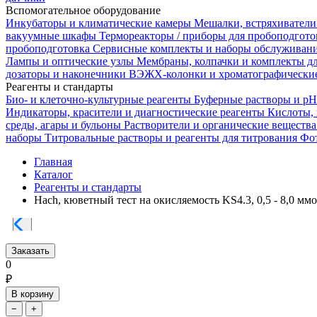
Вспомогательное оборудование
Инкубаторы и климатические камеры
Мешалки, встряхиватели
вакуумные шкафы
Термореакторы / приборы для пробоподгот
пробоподготовка
Сервисные комплекты и наборы обслуживан
Лампы и оптические узлы
Мембраны, колпачки и комплекты д
дозаторы и наконечники
ВЭЖХ-колонки и хроматографические
Реагенты и стандарты
Био- и клеточно-культурные реагенты
Буферные растворы и p
Индикаторы, красители и диагностические реагенты
Кислоты,
среды, агары и бульоны
Растворители и органические веществ
наборы
Титровальные растворы и реагенты для титрования
Фот
Главная
Каталог
Реагенты и стандарты
Hach, кюветный тест на окисляемость KS4.3, 0,5 - 8,0 мм
Заказать
0
₽
В корзину
−
+