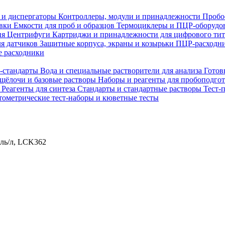
 и диспергаторы
Контроллеры, модули и принадлежности
Пробо
овки
Емкости для проб и образцов
Термоциклеры и ПЦР-оборудо
ия
Центрифуги
Картриджи и принадлежности для цифрового ти
ля датчиков
Защитные корпуса, экраны и козырьки
ПЦР-расходни
 расходники
H-стандарты
Вода и специальные растворители для анализа
Готов
 щёлочи и базовые растворы
Наборы и реагенты для пробоподго
а
Реагенты для синтеза
Стандарты и стандартные растворы
Тест-
ометрические тест-наборы и кюветные тесты
оль/л, LCK362