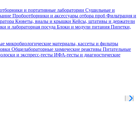
отборники и портативные лаборатории
Сушильные и
вание
Пробоотборники и аксессуары отбора проб
Фильтрация и
тратора
Кюветы, виалы и крышки
Кейсы, штативы и держатели
ки и лабораторная посуда
Блоки и модули питания
Пипетки,
ые микробиологические материалы, кассеты и фильтры
товки
Общелабораторные химические реактивы
Питательные
полоски и экспресс-тесты
ИФА-тесты и диагностические