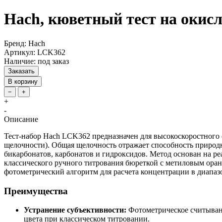
Hach, кюветный тест на окисл
Бренд: Hach
Артикул: LCK362
Наличие: под заказ
Заказать
В корзину
−
+
+
-
Описание
Тест-набор Hach LCK362 предназначен для высокоскоростного 
щелочности). Общая щелочность отражает способность природн
бикарбонатов, карбонатов и гидроксидов. Метод основан на р
классического ручного титрования бюреткой с метиловым оран
фотометрический алгоритм для расчета концентрации в диапазон
Преимущества
Устранение субъективности:
Фотометрическое считывани
цвета при классическом титровании.