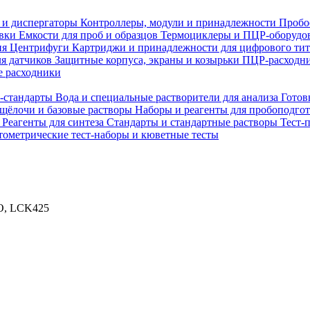
 и диспергаторы
Контроллеры, модули и принадлежности
Пробо
овки
Емкости для проб и образцов
Термоциклеры и ПЦР-оборудо
ия
Центрифуги
Картриджи и принадлежности для цифрового ти
ля датчиков
Защитные корпуса, экраны и козырьки
ПЦР-расходни
 расходники
H-стандарты
Вода и специальные растворители для анализа
Готов
 щёлочи и базовые растворы
Наборы и реагенты для пробоподго
а
Реагенты для синтеза
Стандарты и стандартные растворы
Тест-
ометрические тест-наборы и кюветные тесты
CO, LCK425