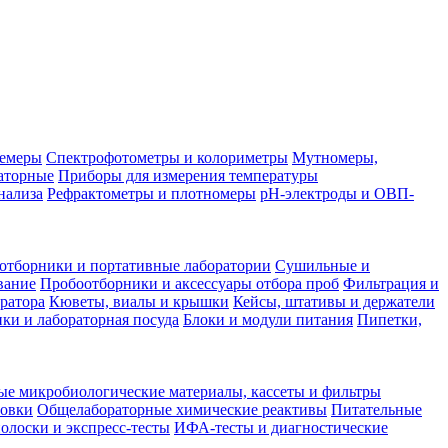
лемеры
Спектрофотометры и колориметры
Мутномеры,
аторные
Приборы для измерения температуры
нализа
Рефрактометры и плотномеры
pH-электроды и ОВП-
отборники и портативные лаборатории
Сушильные и
вание
Пробоотборники и аксессуары отбора проб
Фильтрация и
ратора
Кюветы, виалы и крышки
Кейсы, штативы и держатели
ки и лабораторная посуда
Блоки и модули питания
Пипетки,
ые микробиологические материалы, кассеты и фильтры
товки
Общелабораторные химические реактивы
Питательные
полоски и экспресс-тесты
ИФА-тесты и диагностические