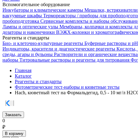
Вспомогательное оборудование
Инкубаторы и климатические камеры
Мешалки, встряхиватели
вакуумные шкафы
Термореакторы / приборы для пробоподгот
пробоподготовка
Сервисные комплекты и наборы обслуживан
Лампы и оптические узлы
Мембраны, колпачки и комплекты д
дозаторы и наконечники
ВЭЖХ-колонки и хроматографические
Реагенты и стандарты
Био- и клеточно-культурные реагенты
Буферные растворы и p
Индикаторы, красители и диагностические реагенты
Кислоты,
среды, агары и бульоны
Растворители и органические веществ
наборы
Титровальные растворы и реагенты для титрования
Фот
Главная
Каталог
Реагенты и стандарты
Фотометрические тест-наборы и кюветные тесты
Hach, кюветный тест на Формальдегид, 0,5 - 10 мг/л H2
Заказать
0
₽
В корзину