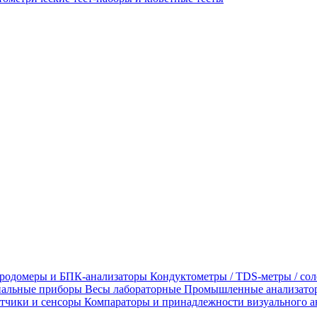
родомеры и БПК-анализаторы
Кондуктометры / TDS-метры / со
альные приборы
Весы лабораторные
Промышленные анализато
тчики и сенсоры
Компараторы и принадлежности визуального а