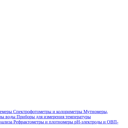
лемеры
Спектрофотометры и колориметры
Мутномеры,
ры воды
Приборы для измерения температуры
нализа
Рефрактометры и плотномеры
pH-электроды и ОВП-