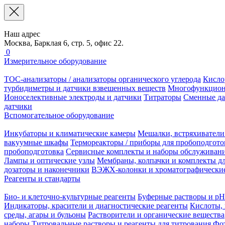
Наш адрес
Москва, Барклая 6, стр. 5, офис 22.
0
Измерительное оборудование
TOC-анализаторы / анализаторы органического углерода
Кисло
турбидиметры и датчики взвешенных веществ
Многофункцион
Ионоселективные электроды и датчики
Титраторы
Сменные да
датчики
Вспомогательное оборудование
Инкубаторы и климатические камеры
Мешалки, встряхиватели
вакуумные шкафы
Термореакторы / приборы для пробоподгото
пробоподготовка
Сервисные комплекты и наборы обслуживан
Лампы и оптические узлы
Мембраны, колпачки и комплекты дл
дозаторы и наконечники
ВЭЖХ-колонки и хроматографические
Реагенты и стандарты
Био- и клеточно-культурные реагенты
Буферные растворы и pH
Индикаторы, красители и диагностические реагенты
Кислоты, 
среды, агары и бульоны
Растворители и органические вещества
наборы
Титровальные растворы и реагенты для титрования
Фот