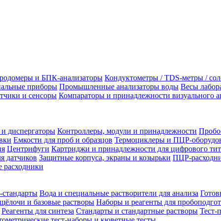
родомеры и БПК-анализаторы
Кондуктометры / TDS-метры / со
альные приборы
Промышленные анализаторы воды
Весы лабор
тчики и сенсоры
Компараторы и принадлежности визуального а
 и диспергаторы
Контроллеры, модули и принадлежности
Пробо
вки
Емкости для проб и образцов
Термоциклеры и ПЦР-оборудо
ия
Центрифуги
Картриджи и принадлежности для цифрового тит
я датчиков
Защитные корпуса, экраны и козырьки
ПЦР-расходни
 расходники
-стандарты
Вода и специальные растворители для анализа
Готов
щёлочи и базовые растворы
Наборы и реагенты для пробоподго
Реагенты для синтеза
Стандарты и стандартные растворы
Тест-
ометрические тест-наборы и кюветные тесты