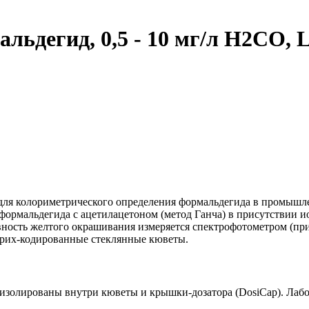
льдегид, 0,5 - 10 мг/л H2CO,
для колориметрического определения формальдегида в промышле
формальдегида с ацетилацетоном (метод Ганча) в присутствии и
вность желтого окрашивания измеряется спектрофотометром (пр
трих-кодированные стеклянные кюветы.
золированы внутри кюветы и крышки-дозатора (DosiCap). Лабор