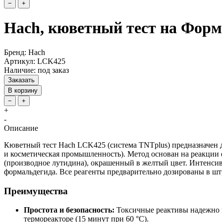
−
+
Hach, кюветный тест на Форма
Бренд: Hach
Артикул: LCK425
Наличие: под заказ
Заказать
В корзину
−
+
+
-
Описание
Кюветный тест Hach LCK425 (система TNTplus) предназначен 
и косметическая промышленность). Метод основан на реакции 
(производное лутидина), окрашенный в желтый цвет. Интенси
формальдегида. Все реагенты предварительно дозированы в ш
Преимущества
Простота и безопасность:
Токсичные реактивы надежно и
термореакторе (15 минут при 60 °C).