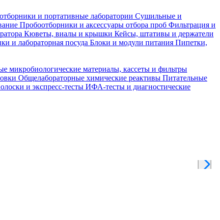
отборники и портативные лаборатории
Сушильные и
вание
Пробоотборники и аксессуары отбора проб
Фильтрация и
тратора
Кюветы, виалы и крышки
Кейсы, штативы и держатели
ки и лабораторная посуда
Блоки и модули питания
Пипетки,
ые микробиологические материалы, кассеты и фильтры
товки
Общелабораторные химические реактивы
Питательные
полоски и экспресс-тесты
ИФА-тесты и диагностические