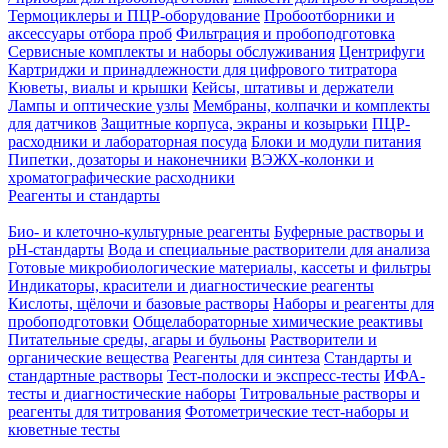
Термоциклеры и ПЦР-оборудование
Пробоотборники и
аксессуары отбора проб
Фильтрация и пробоподготовка
Сервисные комплекты и наборы обслуживания
Центрифуги
Картриджи и принадлежности для цифрового титратора
Кюветы, виалы и крышки
Кейсы, штативы и держатели
Лампы и оптические узлы
Мембраны, колпачки и комплекты
для датчиков
Защитные корпуса, экраны и козырьки
ПЦР-
расходники и лабораторная посуда
Блоки и модули питания
Пипетки, дозаторы и наконечники
ВЭЖХ-колонки и
хроматографические расходники
Реагенты и стандарты
Био- и клеточно-культурные реагенты
Буферные растворы и
pH-стандарты
Вода и специальные растворители для анализа
Готовые микробиологические материалы, кассеты и фильтры
Индикаторы, красители и диагностические реагенты
Кислоты, щёлочи и базовые растворы
Наборы и реагенты для
пробоподготовки
Общелабораторные химические реактивы
Питательные среды, агары и бульоны
Растворители и
органические вещества
Реагенты для синтеза
Стандарты и
стандартные растворы
Тест-полоски и экспресс-тесты
ИФА-
тесты и диагностические наборы
Титровальные растворы и
реагенты для титрования
Фотометрические тест-наборы и
кюветные тесты