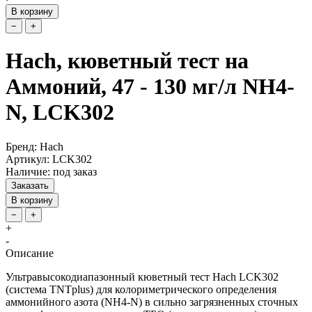
В корзину
−
+
Hach, кюветный тест на
Аммоний, 47 - 130 мг/л NH4-
N, LCK302
Бренд: Hach
Артикул: LCK302
Наличие: под заказ
Заказать
В корзину
−
+
+
-
Описание
Ультравысокодиапазонный кюветный тест Hach LCK302
(система TNTplus) для колориметрического определения
аммонийного азота (NH4-N) в сильно загрязненных сточных