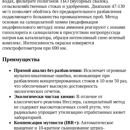
водах, фильтрате полигонов ТБО (мусорных свалок),
сельскохозяйственных стоках и удобрениях. Диапазон 47-130
мг/л позволяет обойтись без предварительного разбавления
подавляющего большинства промышленных проб. Метод
основан на салицилатной химии (модификация
индофенолового метода): ионы аммония реагируют с ионами
гипохлорита и салицилатом в присутствии нитропруссида
натрия как катализатора, образуя интенсивный сине-зеленый
комплекс. Интенсивность окраски измеряется
спектрофотометром при 690 нм.
Преимущества
Прямой анализ без разбавления:
Исключает огромные
мультипликативные ошибки, возникающие при
разбавлении концентрированных стоков в 10 или 50 раз,
что обеспечивает высокую достоверность
экологических отчетов.
Экологически чистая химия:
В отличие от
классического реактива Несслера, салицилатный метод
не содержит высокотоксичных солей ртути, что
радикально упрощает утилизацию отработанных кювет
лабораторией.
Компенсация мутности (IBR+):
Автоматическое
вращение и 10-кратное сканирование штрих-