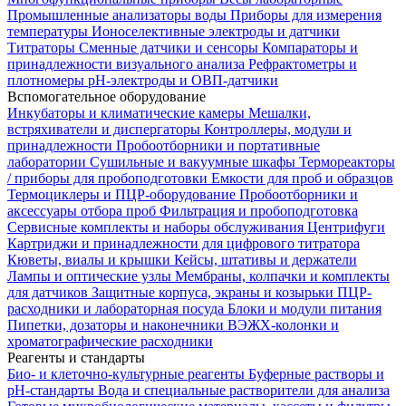
Промышленные анализаторы воды
Приборы для измерения
температуры
Ионоселективные электроды и датчики
Титраторы
Сменные датчики и сенсоры
Компараторы и
принадлежности визуального анализа
Рефрактометры и
плотномеры
pH-электроды и ОВП-датчики
Вспомогательное оборудование
Инкубаторы и климатические камеры
Мешалки,
встряхиватели и диспергаторы
Контроллеры, модули и
принадлежности
Пробоотборники и портативные
лаборатории
Сушильные и вакуумные шкафы
Термореакторы
/ приборы для пробоподготовки
Емкости для проб и образцов
Термоциклеры и ПЦР-оборудование
Пробоотборники и
аксессуары отбора проб
Фильтрация и пробоподготовка
Сервисные комплекты и наборы обслуживания
Центрифуги
Картриджи и принадлежности для цифрового титратора
Кюветы, виалы и крышки
Кейсы, штативы и держатели
Лампы и оптические узлы
Мембраны, колпачки и комплекты
для датчиков
Защитные корпуса, экраны и козырьки
ПЦР-
расходники и лабораторная посуда
Блоки и модули питания
Пипетки, дозаторы и наконечники
ВЭЖХ-колонки и
хроматографические расходники
Реагенты и стандарты
Био- и клеточно-культурные реагенты
Буферные растворы и
pH-стандарты
Вода и специальные растворители для анализа