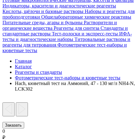
Готовые микробиологические материалы, кассеты и фильтры
Индикаторы, красители и диагностические реагенты
Кислоты, щёлочи и базовые растворы
Наборы и реагенты для
пробоподготовки
Общелабораторные химические реактивы
Питательные среды, агары и бульоны
Растворители и
органические вещества
Реагенты для синтеза
Стандарты и
стандартные растворы
Тест-полоски и экспресс-тесты
ИФА-
тесты и диагностические наборы
Титровальные растворы и
реагенты для титрования
Фотометрические тест-наборы и
кюветные тесты
Главная
Каталог
Реагенты и стандарты
Фотометрические тест-наборы и кюветные тесты
Hach, кюветный тест на Аммоний, 47 - 130 мг/л NH4-N,
LCK302
Заказать
0
₽