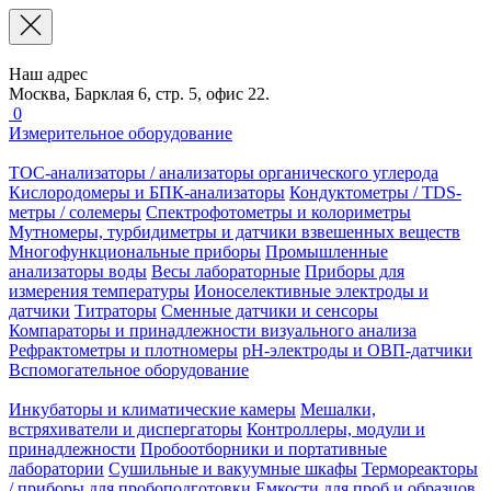
Наш адрес
Москва, Барклая 6, стр. 5, офис 22.
0
Измерительное оборудование
TOC-анализаторы / анализаторы органического углерода
Кислородомеры и БПК-анализаторы
Кондуктометры / TDS-
метры / солемеры
Спектрофотометры и колориметры
Мутномеры, турбидиметры и датчики взвешенных веществ
Многофункциональные приборы
Промышленные
анализаторы воды
Весы лабораторные
Приборы для
измерения температуры
Ионоселективные электроды и
датчики
Титраторы
Сменные датчики и сенсоры
Компараторы и принадлежности визуального анализа
Рефрактометры и плотномеры
pH-электроды и ОВП-датчики
Вспомогательное оборудование
Инкубаторы и климатические камеры
Мешалки,
встряхиватели и диспергаторы
Контроллеры, модули и
принадлежности
Пробоотборники и портативные
лаборатории
Сушильные и вакуумные шкафы
Термореакторы
/ приборы для пробоподготовки
Емкости для проб и образцов