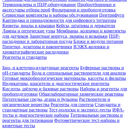
Термоциклеры и ПЦР-оборудование
Пробоотборники и
аксессуары отбора проб
Фильтрация и пробоподготовка
Сервисные комплекты и наборы обслуживания
Центрифуги
Картриджи и принадлежности для цифрового титратора
Кюветы, виалы и крышки
Кейсы, штативы и держатели
Лампы и оптические узлы
Мембраны, колпачки и комплекты
для датчиков
Защитные корпуса, экраны и козырьки
ПЦР-
расходники и лабораторная посуда
Блоки и модули питания
Пипетки, дозаторы и наконечники
ВЭЖХ-колонки и
хроматографические расходники
Реагенты и стандарты
Био- и клеточно-культурные реагенты
Буферные растворы и
pH-стандарты
Вода и специальные растворители для анализа
Готовые микробиологические материалы, кассеты и фильтры
Индикаторы, красители и диагностические реагенты
Кислоты, щёлочи и базовые растворы
Наборы и реагенты для
пробоподготовки
Общелабораторные химические реактивы
Питательные среды, агары и бульоны
Растворители и
органические вещества
Реагенты для синтеза
Стандарты и
стандартные растворы
Тест-полоски и экспресс-тесты
ИФА-
тесты и диагностические наборы
Титровальные растворы и
реагенты для титрования
Фотометрические тест-наборы и
кюветные тесты