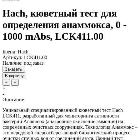
Hach, кюветный тест для
определения анаммокса, 0 -
1000 mAbs, LCK411.00
Бренд: Hach
Артикул: LCK411.00
Наличие: под заказ
Заказать
В корзину
−
+
+
-
Описание
Уникальный специализированный кюветный тест Hach
LCK411, разработанный для мониторинга активности
бактерий Anammox (анаэробное окисление аммония) на
современных очистных сооружениях. Технология Анаммокс –
это передовой энергосберегающий биологический процесс
очистки сточных вод от соединений азота. Данный тест