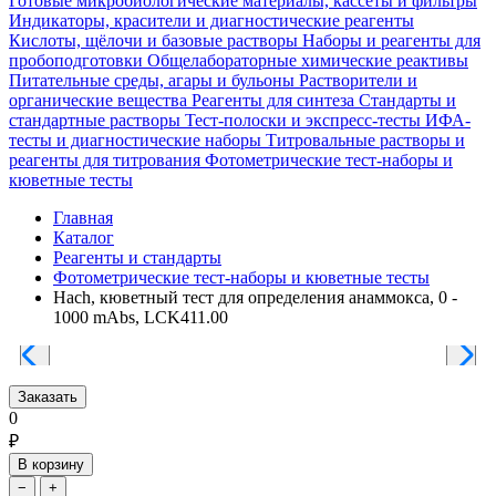
Готовые микробиологические материалы, кассеты и фильтры
Индикаторы, красители и диагностические реагенты
Кислоты, щёлочи и базовые растворы
Наборы и реагенты для
пробоподготовки
Общелабораторные химические реактивы
Питательные среды, агары и бульоны
Растворители и
органические вещества
Реагенты для синтеза
Стандарты и
стандартные растворы
Тест-полоски и экспресс-тесты
ИФА-
тесты и диагностические наборы
Титровальные растворы и
реагенты для титрования
Фотометрические тест-наборы и
кюветные тесты
Главная
Каталог
Реагенты и стандарты
Фотометрические тест-наборы и кюветные тесты
Hach, кюветный тест для определения анаммокса, 0 -
1000 mAbs, LCK411.00
Заказать
0
₽
В корзину
−
+