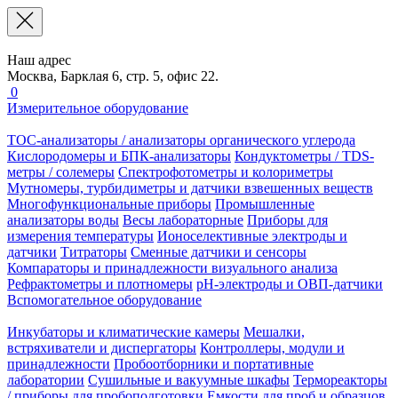
Наш адрес
Москва, Барклая 6, стр. 5, офис 22.
0
Измерительное оборудование
TOC-анализаторы / анализаторы органического углерода
Кислородомеры и БПК-анализаторы
Кондуктометры / TDS-
метры / солемеры
Спектрофотометры и колориметры
Мутномеры, турбидиметры и датчики взвешенных веществ
Многофункциональные приборы
Промышленные
анализаторы воды
Весы лабораторные
Приборы для
измерения температуры
Ионоселективные электроды и
датчики
Титраторы
Сменные датчики и сенсоры
Компараторы и принадлежности визуального анализа
Рефрактометры и плотномеры
pH-электроды и ОВП-датчики
Вспомогательное оборудование
Инкубаторы и климатические камеры
Мешалки,
встряхиватели и диспергаторы
Контроллеры, модули и
принадлежности
Пробоотборники и портативные
лаборатории
Сушильные и вакуумные шкафы
Термореакторы
/ приборы для пробоподготовки
Емкости для проб и образцов