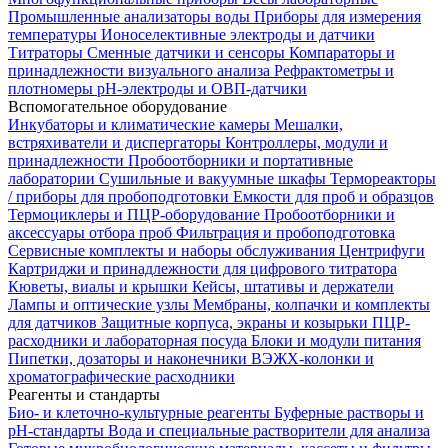
Промышленные анализаторы воды
Приборы для измерения
температуры
Ионоселективные электроды и датчики
Титраторы
Сменные датчики и сенсоры
Компараторы и
принадлежности визуального анализа
Рефрактометры и
плотномеры
pH-электроды и ОВП-датчики
Вспомогательное оборудование
Инкубаторы и климатические камеры
Мешалки,
встряхиватели и диспергаторы
Контроллеры, модули и
принадлежности
Пробоотборники и портативные
лаборатории
Сушильные и вакуумные шкафы
Термореакторы
/ приборы для пробоподготовки
Емкости для проб и образцов
Термоциклеры и ПЦР-оборудование
Пробоотборники и
аксессуары отбора проб
Фильтрация и пробоподготовка
Сервисные комплекты и наборы обслуживания
Центрифуги
Картриджи и принадлежности для цифрового титратора
Кюветы, виалы и крышки
Кейсы, штативы и держатели
Лампы и оптические узлы
Мембраны, колпачки и комплекты
для датчиков
Защитные корпуса, экраны и козырьки
ПЦР-
расходники и лабораторная посуда
Блоки и модули питания
Пипетки, дозаторы и наконечники
ВЭЖХ-колонки и
хроматографические расходники
Реагенты и стандарты
Био- и клеточно-культурные реагенты
Буферные растворы и
pH-стандарты
Вода и специальные растворители для анализа