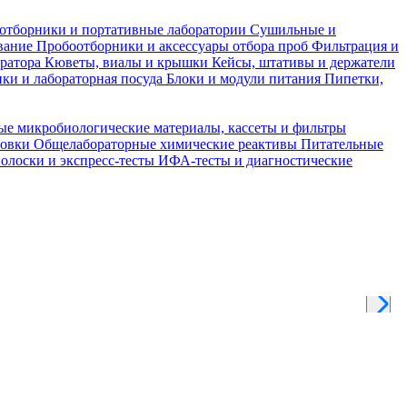
отборники и портативные лаборатории
Сушильные и
вание
Пробоотборники и аксессуары отбора проб
Фильтрация и
тратора
Кюветы, виалы и крышки
Кейсы, штативы и держатели
ки и лабораторная посуда
Блоки и модули питания
Пипетки,
ые микробиологические материалы, кассеты и фильтры
товки
Общелабораторные химические реактивы
Питательные
полоски и экспресс-тесты
ИФА-тесты и диагностические