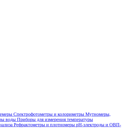
лемеры
Спектрофотометры и колориметры
Мутномеры,
ры воды
Приборы для измерения температуры
нализа
Рефрактометры и плотномеры
pH-электроды и ОВП-