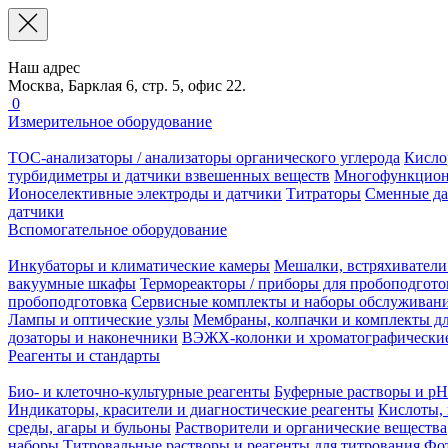
Наш адрес
Москва, Барклая 6, стр. 5, офис 22.
0
Измерительное оборудование
TOC-анализаторы / анализаторы органического углерода
Кисло
турбидиметры и датчики взвешенных веществ
Многофункцион
Ионоселективные электроды и датчики
Титраторы
Сменные да
датчики
Вспомогательное оборудование
Инкубаторы и климатические камеры
Мешалки, встряхиватели
вакуумные шкафы
Термореакторы / приборы для пробоподгото
пробоподготовка
Сервисные комплекты и наборы обслуживан
Лампы и оптические узлы
Мембраны, колпачки и комплекты дл
дозаторы и наконечники
ВЭЖХ-колонки и хроматографические
Реагенты и стандарты
Био- и клеточно-культурные реагенты
Буферные растворы и pH
Индикаторы, красители и диагностические реагенты
Кислоты, 
среды, агары и бульоны
Растворители и органические вещества
наборы
Титровальные растворы и реагенты для титрования
Фот