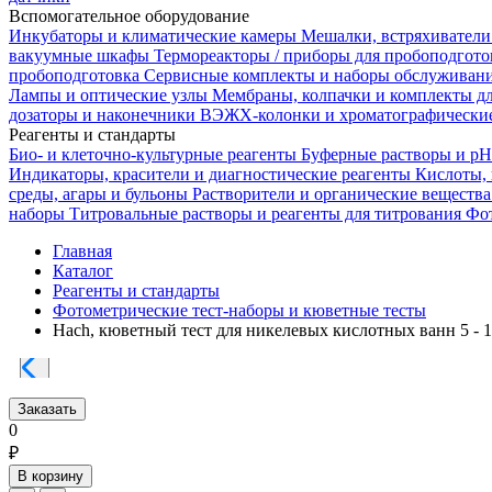
Вспомогательное оборудование
Инкубаторы и климатические камеры
Мешалки, встряхиватели
вакуумные шкафы
Термореакторы / приборы для пробоподгот
пробоподготовка
Сервисные комплекты и наборы обслуживан
Лампы и оптические узлы
Мембраны, колпачки и комплекты д
дозаторы и наконечники
ВЭЖХ-колонки и хроматографические
Реагенты и стандарты
Био- и клеточно-культурные реагенты
Буферные растворы и p
Индикаторы, красители и диагностические реагенты
Кислоты,
среды, агары и бульоны
Растворители и органические веществ
наборы
Титровальные растворы и реагенты для титрования
Фот
Главная
Каталог
Реагенты и стандарты
Фотометрические тест-наборы и кюветные тесты
Hach, кюветный тест для никелевых кислотных ванн 5 - 1
Заказать
0
₽
В корзину