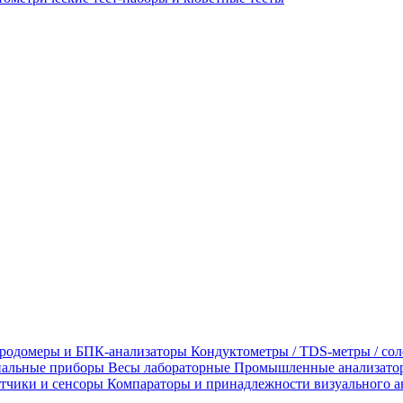
родомеры и БПК-анализаторы
Кондуктометры / TDS-метры / со
альные приборы
Весы лабораторные
Промышленные анализато
тчики и сенсоры
Компараторы и принадлежности визуального а