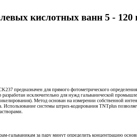
левых кислотных ванн 5 - 120 
237 предназначен для прямого фотометрического определения 
набор разработан исключительно для нужд гальванической промыш
никелирования). Метод основан на измерении собственной инте
а. Использование системы штрих-кодирования TNTplus позволяе
астворами.
ам-гальваникам за пару минут определить концентрацию основн