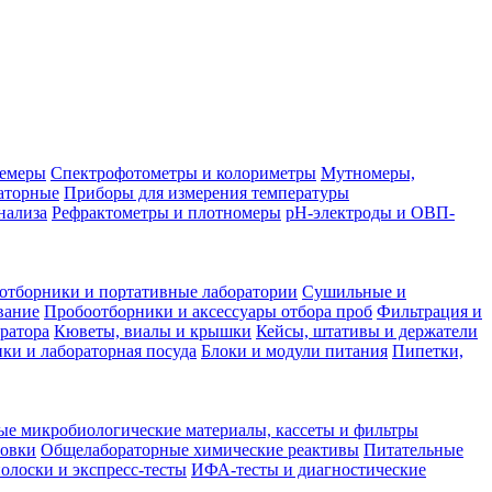
лемеры
Спектрофотометры и колориметры
Мутномеры,
аторные
Приборы для измерения температуры
нализа
Рефрактометры и плотномеры
pH-электроды и ОВП-
отборники и портативные лаборатории
Сушильные и
вание
Пробоотборники и аксессуары отбора проб
Фильтрация и
ратора
Кюветы, виалы и крышки
Кейсы, штативы и держатели
ки и лабораторная посуда
Блоки и модули питания
Пипетки,
ые микробиологические материалы, кассеты и фильтры
товки
Общелабораторные химические реактивы
Питательные
полоски и экспресс-тесты
ИФА-тесты и диагностические