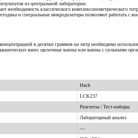
результатов из центральной лаборатории.
ет необходимость классического комплексонометрического титр
тодика и специальные микродозаторы позволяют работать с к
с концентрацией в десятки граммов на литр необходимо использ
льванических ванн; щелочные ванны или ванны с сильными орга
Hach
LCK237
Реагенты / Тест-наборы
Лабораторный анализ
—