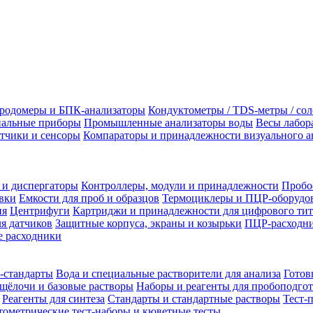
родомеры и БПК-анализаторы
Кондуктометры / TDS-метры / со
альные приборы
Промышленные анализаторы воды
Весы лабор
тчики и сенсоры
Компараторы и принадлежности визуального а
 и диспергаторы
Контроллеры, модули и принадлежности
Пробо
вки
Емкости для проб и образцов
Термоциклеры и ПЦР-оборудо
ия
Центрифуги
Картриджи и принадлежности для цифрового тит
я датчиков
Защитные корпуса, экраны и козырьки
ПЦР-расходни
 расходники
-стандарты
Вода и специальные растворители для анализа
Готов
щёлочи и базовые растворы
Наборы и реагенты для пробоподго
Реагенты для синтеза
Стандарты и стандартные растворы
Тест-
ометрические тест-наборы и кюветные тесты