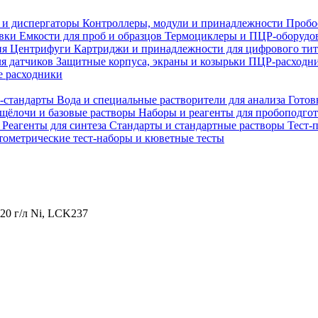
 и диспергаторы
Контроллеры, модули и принадлежности
Пробо
овки
Емкости для проб и образцов
Термоциклеры и ПЦР-оборудо
ия
Центрифуги
Картриджи и принадлежности для цифрового ти
ля датчиков
Защитные корпуса, экраны и козырьки
ПЦР-расходни
 расходники
H-стандарты
Вода и специальные растворители для анализа
Готов
 щёлочи и базовые растворы
Наборы и реагенты для пробоподго
а
Реагенты для синтеза
Стандарты и стандартные растворы
Тест-
ометрические тест-наборы и кюветные тесты
20 г/л Ni, LCK237