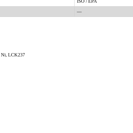
ISO / EPA
—
л Ni, LCK237