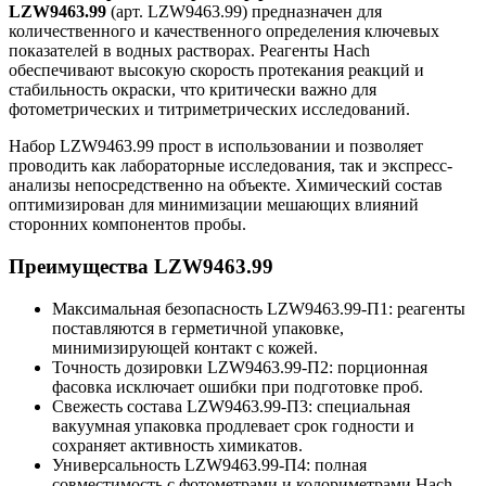
LZW9463.99
(арт. LZW9463.99) предназначен для
количественного и качественного определения ключевых
показателей в водных растворах. Реагенты Hach
обеспечивают высокую скорость протекания реакций и
стабильность окраски, что критически важно для
фотометрических и титриметрических исследований.
Набор LZW9463.99 прост в использовании и позволяет
проводить как лабораторные исследования, так и экспресс-
анализы непосредственно на объекте. Химический состав
оптимизирован для минимизации мешающих влияний
сторонних компонентов пробы.
Преимущества LZW9463.99
Максимальная безопасность LZW9463.99-П1: реагенты
поставляются в герметичной упаковке,
минимизирующей контакт с кожей.
Точность дозировки LZW9463.99-П2: порционная
фасовка исключает ошибки при подготовке проб.
Свежесть состава LZW9463.99-П3: специальная
вакуумная упаковка продлевает срок годности и
сохраняет активность химикатов.
Универсальность LZW9463.99-П4: полная
совместимость с фотометрами и колориметрами Hach.