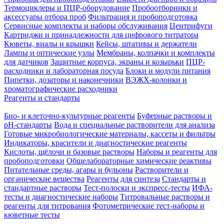
Термоциклеры и ПЦР-оборудование
Пробоотборники и
аксессуары отбора проб
Фильтрация и пробоподготовка
Сервисные комплекты и наборы обслуживания
Центрифуги
Картриджи и принадлежности для цифрового титратора
Кюветы, виалы и крышки
Кейсы, штативы и держатели
Лампы и оптические узлы
Мембраны, колпачки и комплекты
для датчиков
Защитные корпуса, экраны и козырьки
ПЦР-
расходники и лабораторная посуда
Блоки и модули питания
Пипетки, дозаторы и наконечники
ВЭЖХ-колонки и
хроматографические расходники
Реагенты и стандарты
Био- и клеточно-культурные реагенты
Буферные растворы и
pH-стандарты
Вода и специальные растворители для анализа
Готовые микробиологические материалы, кассеты и фильтры
Индикаторы, красители и диагностические реагенты
Кислоты, щёлочи и базовые растворы
Наборы и реагенты для
пробоподготовки
Общелабораторные химические реактивы
Питательные среды, агары и бульоны
Растворители и
органические вещества
Реагенты для синтеза
Стандарты и
стандартные растворы
Тест-полоски и экспресс-тесты
ИФА-
тесты и диагностические наборы
Титровальные растворы и
реагенты для титрования
Фотометрические тест-наборы и
кюветные тесты