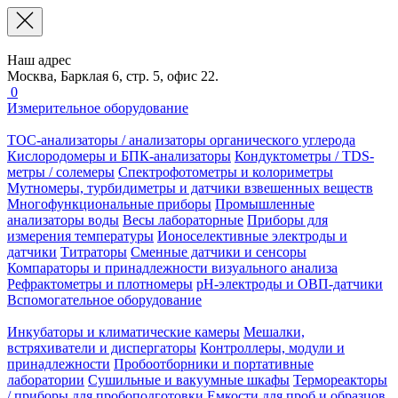
Наш адрес
Москва, Барклая 6, стр. 5, офис 22.
0
Измерительное оборудование
TOC-анализаторы / анализаторы органического углерода
Кислородомеры и БПК-анализаторы
Кондуктометры / TDS-
метры / солемеры
Спектрофотометры и колориметры
Мутномеры, турбидиметры и датчики взвешенных веществ
Многофункциональные приборы
Промышленные
анализаторы воды
Весы лабораторные
Приборы для
измерения температуры
Ионоселективные электроды и
датчики
Титраторы
Сменные датчики и сенсоры
Компараторы и принадлежности визуального анализа
Рефрактометры и плотномеры
pH-электроды и ОВП-датчики
Вспомогательное оборудование
Инкубаторы и климатические камеры
Мешалки,
встряхиватели и диспергаторы
Контроллеры, модули и
принадлежности
Пробоотборники и портативные
лаборатории
Сушильные и вакуумные шкафы
Термореакторы
/ приборы для пробоподготовки
Емкости для проб и образцов