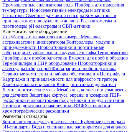
Промышленные анализаторы воды
Приборы для измерения
температуры
Ионоселективные электроды и датчики
Титраторы
Сменные датчики и сенсоры
Компараторы и
принадлежности визуального анализа
Рефрактометры и
плотномеры
pH-электроды и ОВП-датчики
Вспомогательное оборудование
Инкубаторы и климатические камеры
Мешалки,
встряхиватели и диспергаторы
Контроллеры, модули и
принадлежности
Пробоотборники и портативные
лаборатории
Сушильные и вакуумные шкафы
Термореакторы
/ приборы для пробоподготовки
Емкости для проб и образцов
Термоциклеры и ПЦР-оборудование
Пробоотборники и
аксессуары отбора проб
Фильтрация и пробоподготовка
Сервисные комплекты и наборы обслуживания
Центрифуги
Картриджи и принадлежности для цифрового титратора
Кюветы, виалы и крышки
Кейсы, штативы и держатели
Лампы и оптические узлы
Мембраны, колпачки и комплекты
для датчиков
Защитные корпуса, экраны и козырьки
ПЦР-
расходники и лабораторная посуда
Блоки и модули питания
Пипетки, дозаторы и наконечники
ВЭЖХ-колонки и
хроматографические расходники
Реагенты и стандарты
Био- и клеточно-культурные реагенты
Буферные растворы и
pH-стандарты
Вода и специальные растворители для анализа