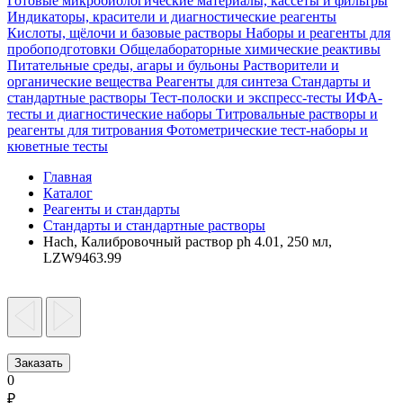
Готовые микробиологические материалы, кассеты и фильтры
Индикаторы, красители и диагностические реагенты
Кислоты, щёлочи и базовые растворы
Наборы и реагенты для
пробоподготовки
Общелабораторные химические реактивы
Питательные среды, агары и бульоны
Растворители и
органические вещества
Реагенты для синтеза
Стандарты и
стандартные растворы
Тест-полоски и экспресс-тесты
ИФА-
тесты и диагностические наборы
Титровальные растворы и
реагенты для титрования
Фотометрические тест-наборы и
кюветные тесты
Главная
Каталог
Реагенты и стандарты
Стандарты и стандартные растворы
Hach, Калибровочный раствор ph 4.01, 250 мл,
LZW9463.99
Заказать
0
₽