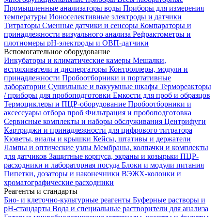
Промышленные анализаторы воды
Приборы для измерения
температуры
Ионоселективные электроды и датчики
Титраторы
Сменные датчики и сенсоры
Компараторы и
принадлежности визуального анализа
Рефрактометры и
плотномеры
pH-электроды и ОВП-датчики
Вспомогательное оборудование
Инкубаторы и климатические камеры
Мешалки,
встряхиватели и диспергаторы
Контроллеры, модули и
принадлежности
Пробоотборники и портативные
лаборатории
Сушильные и вакуумные шкафы
Термореакторы
/ приборы для пробоподготовки
Емкости для проб и образцов
Термоциклеры и ПЦР-оборудование
Пробоотборники и
аксессуары отбора проб
Фильтрация и пробоподготовка
Сервисные комплекты и наборы обслуживания
Центрифуги
Картриджи и принадлежности для цифрового титратора
Кюветы, виалы и крышки
Кейсы, штативы и держатели
Лампы и оптические узлы
Мембраны, колпачки и комплекты
для датчиков
Защитные корпуса, экраны и козырьки
ПЦР-
расходники и лабораторная посуда
Блоки и модули питания
Пипетки, дозаторы и наконечники
ВЭЖХ-колонки и
хроматографические расходники
Реагенты и стандарты
Био- и клеточно-культурные реагенты
Буферные растворы и
pH-стандарты
Вода и специальные растворители для анализа