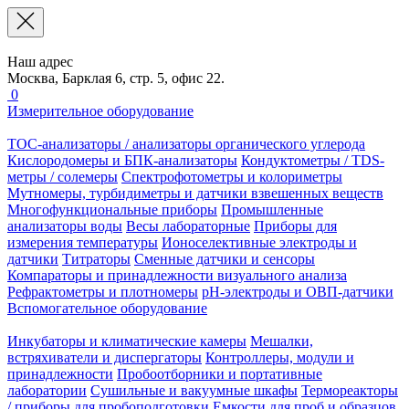
Наш адрес
Москва, Барклая 6, стр. 5, офис 22.
0
Измерительное оборудование
TOC-анализаторы / анализаторы органического углерода
Кислородомеры и БПК-анализаторы
Кондуктометры / TDS-
метры / солемеры
Спектрофотометры и колориметры
Мутномеры, турбидиметры и датчики взвешенных веществ
Многофункциональные приборы
Промышленные
анализаторы воды
Весы лабораторные
Приборы для
измерения температуры
Ионоселективные электроды и
датчики
Титраторы
Сменные датчики и сенсоры
Компараторы и принадлежности визуального анализа
Рефрактометры и плотномеры
pH-электроды и ОВП-датчики
Вспомогательное оборудование
Инкубаторы и климатические камеры
Мешалки,
встряхиватели и диспергаторы
Контроллеры, модули и
принадлежности
Пробоотборники и портативные
лаборатории
Сушильные и вакуумные шкафы
Термореакторы
/ приборы для пробоподготовки
Емкости для проб и образцов