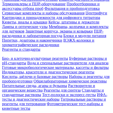
Термоциклеры и ПЦР-оборудование
Пробоотборники и
аксессуары отбора проб
Фильтрация и пробоподготовка
Сервисные комплекты и наборы обслуживания
Центрифуги
Картриджи и принадлежности для цифрового титратора
Кюветы, виалы и крышки
Кейсы, штативы и держатели
Лампы и оптические узлы
Мембраны, колпачки и комплекты
для датчиков
Защитные корпуса, экраны и козырьки
ПЦР-
расходники и лабораторная посуда
Блоки и модули питания
Пипетки, дозаторы и наконечники
ВЭЖХ-колонки и
хроматографические расходники
Реагенты и стандарты
Био- и клеточно-культурные реагенты
Буферные растворы и
pH-стандарты
Вода и специальные растворители для анализа
Готовые микробиологические материалы, кассеты и фильтры
Индикаторы, красители и диагностические реагенты
Кислоты, щёлочи и базовые растворы
Наборы и реагенты для
пробоподготовки
Общелабораторные химические реактивы
Питательные среды, агары и бульоны
Растворители и
органические вещества
Реагенты для синтеза
Стандарты и
стандартные растворы
Тест-полоски и экспресс-тесты
ИФА-
тесты и диагностические наборы
Титровальные растворы и
реагенты для титрования
Фотометрические тест-наборы и
кюветные тесты