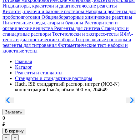
Готовые микробиологические материалы, кассеты и фильтры
Индикаторы, красители и диагностические реагенты
Кислоты, щёлочи и базовые растворы
Наборы и реагенты для
пробоподготовки
Общелабораторные химические реактивы
Питательные среды, агары и бульоны
Растворители и
органические вещества
Реагенты для синтеза
Стандарты и
стандартные растворы
Тест-полоски и экспресс-тесты
ИФА-
тесты и диагностические наборы
Титровальные растворы и
реагенты для титрования
Фотометрические тест-наборы и
кюветные тесты
Главная
Каталог
Реагенты и стандарты
Стандарты и стандартные растворы
Hach, ISE cтандартный раствор, нитрат (NO3-N)
концентрация 1 мг/л; объем 500 мл, 204649
Заказать
0
₽
В корзину
−
+