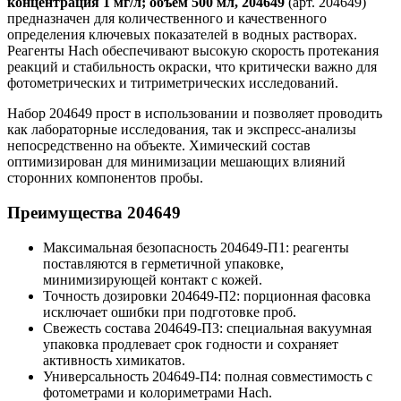
концентрация 1 мг/л; объем 500 мл, 204649
(арт. 204649)
предназначен для количественного и качественного
определения ключевых показателей в водных растворах.
Реагенты Hach обеспечивают высокую скорость протекания
реакций и стабильность окраски, что критически важно для
фотометрических и титриметрических исследований.
Набор 204649 прост в использовании и позволяет проводить
как лабораторные исследования, так и экспресс-анализы
непосредственно на объекте. Химический состав
оптимизирован для минимизации мешающих влияний
сторонних компонентов пробы.
Преимущества 204649
Максимальная безопасность 204649-П1: реагенты
поставляются в герметичной упаковке,
минимизирующей контакт с кожей.
Точность дозировки 204649-П2: порционная фасовка
исключает ошибки при подготовке проб.
Свежесть состава 204649-П3: специальная вакуумная
упаковка продлевает срок годности и сохраняет
активность химикатов.
Универсальность 204649-П4: полная совместимость с
фотометрами и колориметрами Hach.