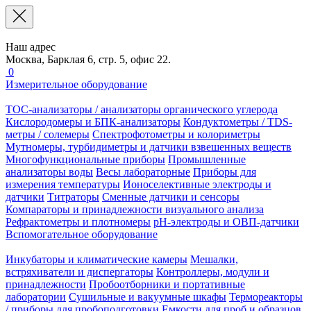
Наш адрес
Москва, Барклая 6, стр. 5, офис 22.
0
Измерительное оборудование
TOC-анализаторы / анализаторы органического углерода
Кислородомеры и БПК-анализаторы
Кондуктометры / TDS-
метры / солемеры
Спектрофотометры и колориметры
Мутномеры, турбидиметры и датчики взвешенных веществ
Многофункциональные приборы
Промышленные
анализаторы воды
Весы лабораторные
Приборы для
измерения температуры
Ионоселективные электроды и
датчики
Титраторы
Сменные датчики и сенсоры
Компараторы и принадлежности визуального анализа
Рефрактометры и плотномеры
pH-электроды и ОВП-датчики
Вспомогательное оборудование
Инкубаторы и климатические камеры
Мешалки,
встряхиватели и диспергаторы
Контроллеры, модули и
принадлежности
Пробоотборники и портативные
лаборатории
Сушильные и вакуумные шкафы
Термореакторы
/ приборы для пробоподготовки
Емкости для проб и образцов