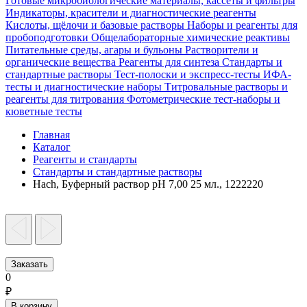
Готовые микробиологические материалы, кассеты и фильтры
Индикаторы, красители и диагностические реагенты
Кислоты, щёлочи и базовые растворы
Наборы и реагенты для
пробоподготовки
Общелабораторные химические реактивы
Питательные среды, агары и бульоны
Растворители и
органические вещества
Реагенты для синтеза
Стандарты и
стандартные растворы
Тест-полоски и экспресс-тесты
ИФА-
тесты и диагностические наборы
Титровальные растворы и
реагенты для титрования
Фотометрические тест-наборы и
кюветные тесты
Главная
Каталог
Реагенты и стандарты
Стандарты и стандартные растворы
Hach, Буферный раствор pH 7,00 25 мл., 1222220
Заказать
0
₽
В корзину