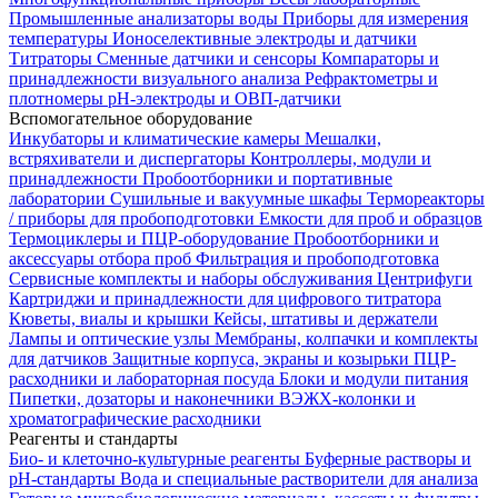
Промышленные анализаторы воды
Приборы для измерения
температуры
Ионоселективные электроды и датчики
Титраторы
Сменные датчики и сенсоры
Компараторы и
принадлежности визуального анализа
Рефрактометры и
плотномеры
pH-электроды и ОВП-датчики
Вспомогательное оборудование
Инкубаторы и климатические камеры
Мешалки,
встряхиватели и диспергаторы
Контроллеры, модули и
принадлежности
Пробоотборники и портативные
лаборатории
Сушильные и вакуумные шкафы
Термореакторы
/ приборы для пробоподготовки
Емкости для проб и образцов
Термоциклеры и ПЦР-оборудование
Пробоотборники и
аксессуары отбора проб
Фильтрация и пробоподготовка
Сервисные комплекты и наборы обслуживания
Центрифуги
Картриджи и принадлежности для цифрового титратора
Кюветы, виалы и крышки
Кейсы, штативы и держатели
Лампы и оптические узлы
Мембраны, колпачки и комплекты
для датчиков
Защитные корпуса, экраны и козырьки
ПЦР-
расходники и лабораторная посуда
Блоки и модули питания
Пипетки, дозаторы и наконечники
ВЭЖХ-колонки и
хроматографические расходники
Реагенты и стандарты
Био- и клеточно-культурные реагенты
Буферные растворы и
pH-стандарты
Вода и специальные растворители для анализа