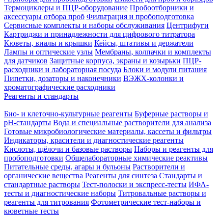
Термоциклеры и ПЦР-оборудование
Пробоотборники и
аксессуары отбора проб
Фильтрация и пробоподготовка
Сервисные комплекты и наборы обслуживания
Центрифуги
Картриджи и принадлежности для цифрового титратора
Кюветы, виалы и крышки
Кейсы, штативы и держатели
Лампы и оптические узлы
Мембраны, колпачки и комплекты
для датчиков
Защитные корпуса, экраны и козырьки
ПЦР-
расходники и лабораторная посуда
Блоки и модули питания
Пипетки, дозаторы и наконечники
ВЭЖХ-колонки и
хроматографические расходники
Реагенты и стандарты
Био- и клеточно-культурные реагенты
Буферные растворы и
pH-стандарты
Вода и специальные растворители для анализа
Готовые микробиологические материалы, кассеты и фильтры
Индикаторы, красители и диагностические реагенты
Кислоты, щёлочи и базовые растворы
Наборы и реагенты для
пробоподготовки
Общелабораторные химические реактивы
Питательные среды, агары и бульоны
Растворители и
органические вещества
Реагенты для синтеза
Стандарты и
стандартные растворы
Тест-полоски и экспресс-тесты
ИФА-
тесты и диагностические наборы
Титровальные растворы и
реагенты для титрования
Фотометрические тест-наборы и
кюветные тесты