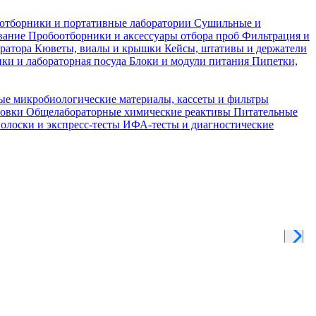
отборники и портативные лаборатории
Сушильные и
вание
Пробоотборники и аксессуары отбора проб
Фильтрация и
тратора
Кюветы, виалы и крышки
Кейсы, штативы и держатели
ки и лабораторная посуда
Блоки и модули питания
Пипетки,
ые микробиологические материалы, кассеты и фильтры
товки
Общелабораторные химические реактивы
Питательные
полоски и экспресс-тесты
ИФА-тесты и диагностические