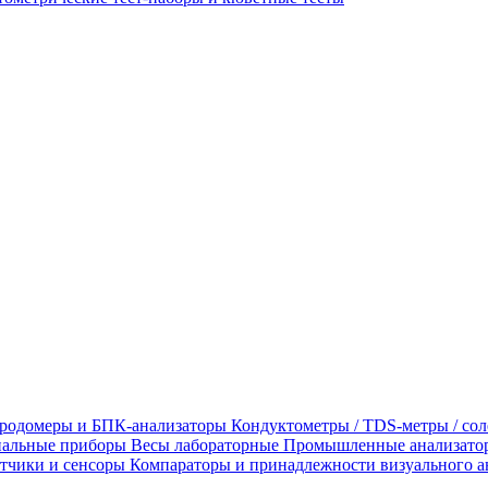
родомеры и БПК-анализаторы
Кондуктометры / TDS-метры / со
альные приборы
Весы лабораторные
Промышленные анализато
тчики и сенсоры
Компараторы и принадлежности визуального а