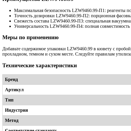
Максимальная безопасность LZW9460.99-П1: реагенты по
Точность дозировки LZW9460.99-П2: порционная фасовка
Свежесть состава LZW9460.99-П3: специальная вакуумная
Универсальность LZW9460.99-П4: полная совместимость 
Меры по применению
Добавьте содержимое упаковки LZW9460.99 в кювету с пробой,
прохладном, темном и сухом месте. Следуйте правилам утилиз
Технические характеристики
Бренд
Артикул
Тип
Индустрия
Метод
Соответствие стандарту