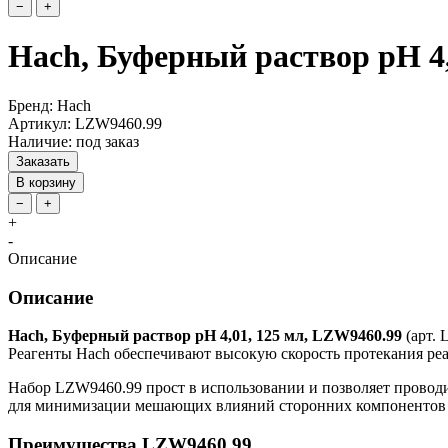
−
+
Hach, Буферный раствор pH 4,
Бренд: Hach
Артикул: LZW9460.99
Наличие: под заказ
Заказать
В корзину
−
+
+
-
Описание
Описание
Hach, Буферный раствор pH 4,01, 125 мл, LZW9460.99
(арт. 
Реагенты Hach обеспечивают высокую скорость протекания реа
Набор LZW9460.99 прост в использовании и позволяет проводи
для минимизации мешающих влияний сторонних компонентов
Преимущества LZW9460.99