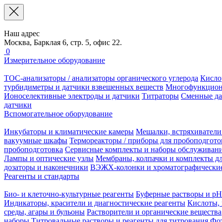
Наш адрес
Москва, Барклая 6, стр. 5, офис 22.
0
Измерительное оборудование
TOC-анализаторы / анализаторы органического углерода
Кисло
турбидиметры и датчики взвешенных веществ
Многофункцион
Ионоселективные электроды и датчики
Титраторы
Сменные да
датчики
Вспомогательное оборудование
Инкубаторы и климатические камеры
Мешалки, встряхиватели
вакуумные шкафы
Термореакторы / приборы для пробоподгото
пробоподготовка
Сервисные комплекты и наборы обслуживан
Лампы и оптические узлы
Мембраны, колпачки и комплекты дл
дозаторы и наконечники
ВЭЖХ-колонки и хроматографические
Реагенты и стандарты
Био- и клеточно-культурные реагенты
Буферные растворы и pH
Индикаторы, красители и диагностические реагенты
Кислоты, 
среды, агары и бульоны
Растворители и органические вещества
наборы
Титровальные растворы и реагенты для титрования
Фот