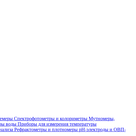
лемеры
Спектрофотометры и колориметры
Мутномеры,
ры воды
Приборы для измерения температуры
нализа
Рефрактометры и плотномеры
pH-электроды и ОВП-