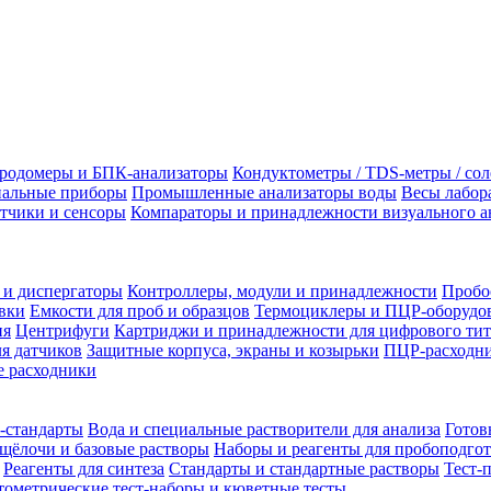
родомеры и БПК-анализаторы
Кондуктометры / TDS-метры / со
альные приборы
Промышленные анализаторы воды
Весы лабор
тчики и сенсоры
Компараторы и принадлежности визуального а
 и диспергаторы
Контроллеры, модули и принадлежности
Пробо
вки
Емкости для проб и образцов
Термоциклеры и ПЦР-оборудо
ия
Центрифуги
Картриджи и принадлежности для цифрового тит
я датчиков
Защитные корпуса, экраны и козырьки
ПЦР-расходни
 расходники
-стандарты
Вода и специальные растворители для анализа
Готов
щёлочи и базовые растворы
Наборы и реагенты для пробоподго
Реагенты для синтеза
Стандарты и стандартные растворы
Тест-
ометрические тест-наборы и кюветные тесты