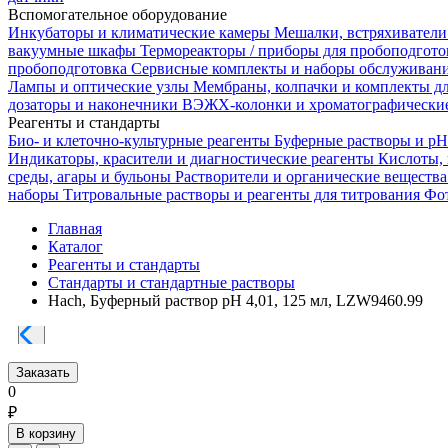
Вспомогательное оборудование
Инкубаторы и климатические камеры
Мешалки, встряхиватели
вакуумные шкафы
Термореакторы / приборы для пробоподгот
пробоподготовка
Сервисные комплекты и наборы обслуживан
Лампы и оптические узлы
Мембраны, колпачки и комплекты д
дозаторы и наконечники
ВЭЖХ-колонки и хроматографические
Реагенты и стандарты
Био- и клеточно-культурные реагенты
Буферные растворы и p
Индикаторы, красители и диагностические реагенты
Кислоты,
среды, агары и бульоны
Растворители и органические веществ
наборы
Титровальные растворы и реагенты для титрования
Фот
Главная
Каталог
Реагенты и стандарты
Стандарты и стандартные растворы
Hach, Буферный раствор pH 4,01, 125 мл, LZW9460.99
Заказать
0
₽
В корзину