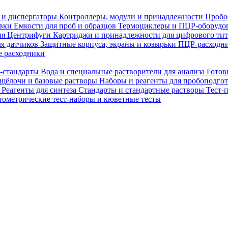
 и диспергаторы
Контроллеры, модули и принадлежности
Пробо
овки
Емкости для проб и образцов
Термоциклеры и ПЦР-оборудо
ия
Центрифуги
Картриджи и принадлежности для цифрового ти
ля датчиков
Защитные корпуса, экраны и козырьки
ПЦР-расходни
 расходники
H-стандарты
Вода и специальные растворители для анализа
Готов
 щёлочи и базовые растворы
Наборы и реагенты для пробоподго
а
Реагенты для синтеза
Стандарты и стандартные растворы
Тест-
ометрические тест-наборы и кюветные тесты