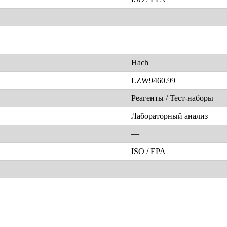
—
Hach
LZW9460.99
Реагенты / Тест-наборы
Лабораторный анализ
—
ISO / EPA
—