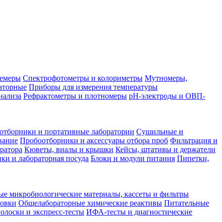
лемеры
Спектрофотометры и колориметры
Мутномеры,
аторные
Приборы для измерения температуры
нализа
Рефрактометры и плотномеры
pH-электроды и ОВП-
отборники и портативные лаборатории
Сушильные и
вание
Пробоотборники и аксессуары отбора проб
Фильтрация и
ратора
Кюветы, виалы и крышки
Кейсы, штативы и держатели
ки и лабораторная посуда
Блоки и модули питания
Пипетки,
ые микробиологические материалы, кассеты и фильтры
товки
Общелабораторные химические реактивы
Питательные
полоски и экспресс-тесты
ИФА-тесты и диагностические