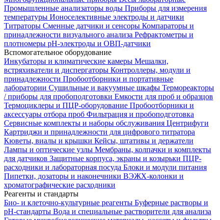
Промышленные анализаторы воды
Приборы для измерения
температуры
Ионоселективные электроды и датчики
Титраторы
Сменные датчики и сенсоры
Компараторы и
принадлежности визуального анализа
Рефрактометры и
плотномеры
pH-электроды и ОВП-датчики
Вспомогательное оборудование
Инкубаторы и климатические камеры
Мешалки,
встряхиватели и диспергаторы
Контроллеры, модули и
принадлежности
Пробоотборники и портативные
лаборатории
Сушильные и вакуумные шкафы
Термореакторы
/ приборы для пробоподготовки
Емкости для проб и образцов
Термоциклеры и ПЦР-оборудование
Пробоотборники и
аксессуары отбора проб
Фильтрация и пробоподготовка
Сервисные комплекты и наборы обслуживания
Центрифуги
Картриджи и принадлежности для цифрового титратора
Кюветы, виалы и крышки
Кейсы, штативы и держатели
Лампы и оптические узлы
Мембраны, колпачки и комплекты
для датчиков
Защитные корпуса, экраны и козырьки
ПЦР-
расходники и лабораторная посуда
Блоки и модули питания
Пипетки, дозаторы и наконечники
ВЭЖХ-колонки и
хроматографические расходники
Реагенты и стандарты
Био- и клеточно-культурные реагенты
Буферные растворы и
pH-стандарты
Вода и специальные растворители для анализа