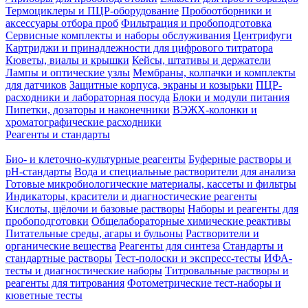
Термоциклеры и ПЦР-оборудование
Пробоотборники и
аксессуары отбора проб
Фильтрация и пробоподготовка
Сервисные комплекты и наборы обслуживания
Центрифуги
Картриджи и принадлежности для цифрового титратора
Кюветы, виалы и крышки
Кейсы, штативы и держатели
Лампы и оптические узлы
Мембраны, колпачки и комплекты
для датчиков
Защитные корпуса, экраны и козырьки
ПЦР-
расходники и лабораторная посуда
Блоки и модули питания
Пипетки, дозаторы и наконечники
ВЭЖХ-колонки и
хроматографические расходники
Реагенты и стандарты
Био- и клеточно-культурные реагенты
Буферные растворы и
pH-стандарты
Вода и специальные растворители для анализа
Готовые микробиологические материалы, кассеты и фильтры
Индикаторы, красители и диагностические реагенты
Кислоты, щёлочи и базовые растворы
Наборы и реагенты для
пробоподготовки
Общелабораторные химические реактивы
Питательные среды, агары и бульоны
Растворители и
органические вещества
Реагенты для синтеза
Стандарты и
стандартные растворы
Тест-полоски и экспресс-тесты
ИФА-
тесты и диагностические наборы
Титровальные растворы и
реагенты для титрования
Фотометрические тест-наборы и
кюветные тесты