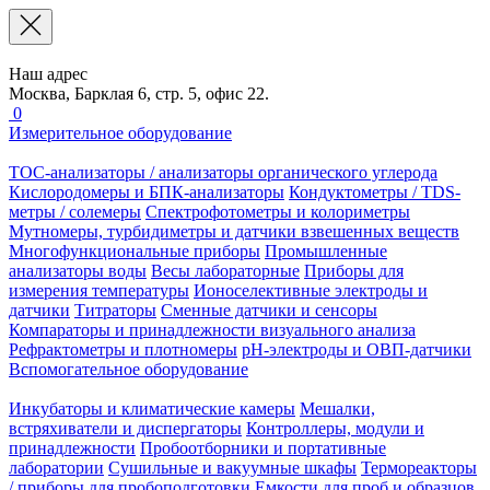
Наш адрес
Москва, Барклая 6, стр. 5, офис 22.
0
Измерительное оборудование
TOC-анализаторы / анализаторы органического углерода
Кислородомеры и БПК-анализаторы
Кондуктометры / TDS-
метры / солемеры
Спектрофотометры и колориметры
Мутномеры, турбидиметры и датчики взвешенных веществ
Многофункциональные приборы
Промышленные
анализаторы воды
Весы лабораторные
Приборы для
измерения температуры
Ионоселективные электроды и
датчики
Титраторы
Сменные датчики и сенсоры
Компараторы и принадлежности визуального анализа
Рефрактометры и плотномеры
pH-электроды и ОВП-датчики
Вспомогательное оборудование
Инкубаторы и климатические камеры
Мешалки,
встряхиватели и диспергаторы
Контроллеры, модули и
принадлежности
Пробоотборники и портативные
лаборатории
Сушильные и вакуумные шкафы
Термореакторы
/ приборы для пробоподготовки
Емкости для проб и образцов