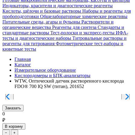
Готовые микробиологические материалы, кассеты и фильтры
Индикаторы, красители и диагностические реагенты
Кислоты, щёлочи и базовые растворы
Наборы и реагенты для
пробоподготовки
Общелабораторные химические реактивы
Питательные среды, агары и бульоны
Растворители и
органические вещества
Реагенты для синтеза
Стандарты и
стандартные растворы
Тест-полоски и экспресс-тесты
ИФА-
тесты и диагностические наборы
Титровальные растворы и
реагенты для титрования
Фотометрические тест-наборы и
кюветные тесты
Главная
Каталог
Измерительное оборудование
Кислородомеры и БПК-анализаторы
WTW, Оптический датчик растворенного кислорода
FDO® 700 IQ SW (титан), 201652
Заказать
0
₽
В корзину
−
+