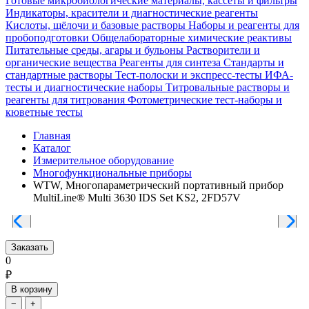
Готовые микробиологические материалы, кассеты и фильтры
Индикаторы, красители и диагностические реагенты
Кислоты, щёлочи и базовые растворы
Наборы и реагенты для
пробоподготовки
Общелабораторные химические реактивы
Питательные среды, агары и бульоны
Растворители и
органические вещества
Реагенты для синтеза
Стандарты и
стандартные растворы
Тест-полоски и экспресс-тесты
ИФА-
тесты и диагностические наборы
Титровальные растворы и
реагенты для титрования
Фотометрические тест-наборы и
кюветные тесты
Главная
Каталог
Измерительное оборудование
Многофункциональные приборы
WTW, Многопараметрический портативный прибор
MultiLine® Multi 3630 IDS Set KS2, 2FD57V
Заказать
0
₽
В корзину
−
+