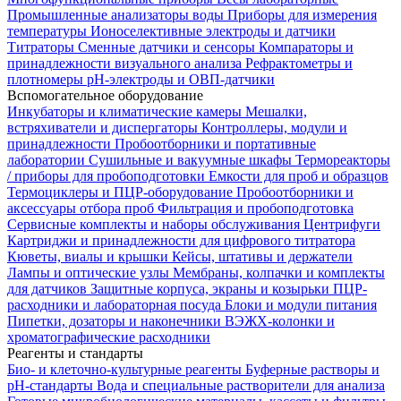
Промышленные анализаторы воды
Приборы для измерения
температуры
Ионоселективные электроды и датчики
Титраторы
Сменные датчики и сенсоры
Компараторы и
принадлежности визуального анализа
Рефрактометры и
плотномеры
pH-электроды и ОВП-датчики
Вспомогательное оборудование
Инкубаторы и климатические камеры
Мешалки,
встряхиватели и диспергаторы
Контроллеры, модули и
принадлежности
Пробоотборники и портативные
лаборатории
Сушильные и вакуумные шкафы
Термореакторы
/ приборы для пробоподготовки
Емкости для проб и образцов
Термоциклеры и ПЦР-оборудование
Пробоотборники и
аксессуары отбора проб
Фильтрация и пробоподготовка
Сервисные комплекты и наборы обслуживания
Центрифуги
Картриджи и принадлежности для цифрового титратора
Кюветы, виалы и крышки
Кейсы, штативы и держатели
Лампы и оптические узлы
Мембраны, колпачки и комплекты
для датчиков
Защитные корпуса, экраны и козырьки
ПЦР-
расходники и лабораторная посуда
Блоки и модули питания
Пипетки, дозаторы и наконечники
ВЭЖХ-колонки и
хроматографические расходники
Реагенты и стандарты
Био- и клеточно-культурные реагенты
Буферные растворы и
pH-стандарты
Вода и специальные растворители для анализа