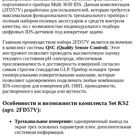
портативного прибора Multi 3630 IDS. Данная комплектация
(2FD57V) разработана для пользователей, которым требуется
максимальная функциональность трехканального прибора с
полным набором полевых аксессуаров и средств контроля
качества, но с возможностью индивидуального подбора
цифровых IDS-датчиков под конкретные задачи.
Главным преимуществом набора 2FD57V является включение
в комплект системы
QSC (Quality Sensor Control)
. Этот
инструмент позволяет проводить высокоточную оценку
текущего состояния pH-электрода, обеспечивая
прослеживаемость и достоверность измерений согласно
самым строгим стандартам GLP. Прибор оснащен тремя
универсальными измерительными каналами, которые
позволяют одновременно подключать любые комбинации
IDS-сенсоров для измерения pH, ОВП, проводимости,
растворенного кислорода или мутности.
Особенности и возможности комплекта Set KS2
(арт. 2FD57V):
Трехканальное измерение:
одновременный вывод на
экран трех основных параметров плюс дополнительная
системная информация.