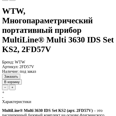
WTW,
Многопараметрический
портативный прибор
MultiLine® Multi 3630 IDS Set
KS2, 2FD57V
Бренд: WTW
Артикул: 2FD57V
Наличие: под заказ
Заказать
В корзину
−
+
+
-
Характеристики
MultiLine® Multi 3630 IDS Set KS2 (арт. 2FD57V)
– это
расширенный базовый комплект на основе флагманского