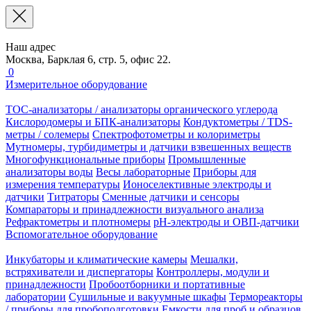
Наш адрес
Москва, Барклая 6, стр. 5, офис 22.
0
Измерительное оборудование
TOC-анализаторы / анализаторы органического углерода
Кислородомеры и БПК-анализаторы
Кондуктометры / TDS-
метры / солемеры
Спектрофотометры и колориметры
Мутномеры, турбидиметры и датчики взвешенных веществ
Многофункциональные приборы
Промышленные
анализаторы воды
Весы лабораторные
Приборы для
измерения температуры
Ионоселективные электроды и
датчики
Титраторы
Сменные датчики и сенсоры
Компараторы и принадлежности визуального анализа
Рефрактометры и плотномеры
pH-электроды и ОВП-датчики
Вспомогательное оборудование
Инкубаторы и климатические камеры
Мешалки,
встряхиватели и диспергаторы
Контроллеры, модули и
принадлежности
Пробоотборники и портативные
лаборатории
Сушильные и вакуумные шкафы
Термореакторы
/ приборы для пробоподготовки
Емкости для проб и образцов