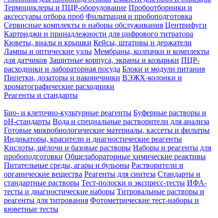
Термоциклеры и ПЦР-оборудование
Пробоотборники и
аксессуары отбора проб
Фильтрация и пробоподготовка
Сервисные комплекты и наборы обслуживания
Центрифуги
Картриджи и принадлежности для цифрового титратора
Кюветы, виалы и крышки
Кейсы, штативы и держатели
Лампы и оптические узлы
Мембраны, колпачки и комплекты
для датчиков
Защитные корпуса, экраны и козырьки
ПЦР-
расходники и лабораторная посуда
Блоки и модули питания
Пипетки, дозаторы и наконечники
ВЭЖХ-колонки и
хроматографические расходники
Реагенты и стандарты
Био- и клеточно-культурные реагенты
Буферные растворы и
pH-стандарты
Вода и специальные растворители для анализа
Готовые микробиологические материалы, кассеты и фильтры
Индикаторы, красители и диагностические реагенты
Кислоты, щёлочи и базовые растворы
Наборы и реагенты для
пробоподготовки
Общелабораторные химические реактивы
Питательные среды, агары и бульоны
Растворители и
органические вещества
Реагенты для синтеза
Стандарты и
стандартные растворы
Тест-полоски и экспресс-тесты
ИФА-
тесты и диагностические наборы
Титровальные растворы и
реагенты для титрования
Фотометрические тест-наборы и
кюветные тесты