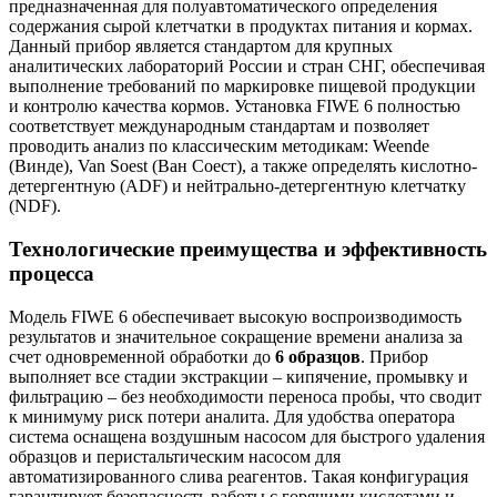
предназначенная для полуавтоматического определения
содержания сырой клетчатки в продуктах питания и кормах.
Данный прибор является стандартом для крупных
аналитических лабораторий России и стран СНГ, обеспечивая
выполнение требований по маркировке пищевой продукции
и контролю качества кормов. Установка FIWE 6 полностью
соответствует международным стандартам и позволяет
проводить анализ по классическим методикам: Weende
(Винде), Van Soest (Ван Соест), а также определять кислотно-
детергентную (ADF) и нейтрально-детергентную клетчатку
(NDF).
Технологические преимущества и эффективность
процесса
Модель FIWE 6 обеспечивает высокую воспроизводимость
результатов и значительное сокращение времени анализа за
счет одновременной обработки до
6 образцов
. Прибор
выполняет все стадии экстракции – кипячение, промывку и
фильтрацию – без необходимости переноса пробы, что сводит
к минимуму риск потери аналита. Для удобства оператора
система оснащена воздушным насосом для быстрого удаления
образцов и перистальтическим насосом для
автоматизированного слива реагентов. Такая конфигурация
гарантирует безопасность работы с горячими кислотами и