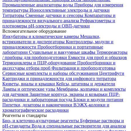
Промышленные анализаторы воды
Приборы для измерения
температуры
Ионоселективные электроды и датчики
Титраторы
Сменные датчики и сенсоры
Компараторы и
принадлежности визуального анализа
Рефрактометры и
плотномеры
pH-электроды и ОВП-датчики
Вспомогательное оборудование
Инкубаторы и климатические камеры
Мешалки,
встряхиватели и диспергаторы
Контроллеры, модули и
принадлежности
Пробоотборники и портативные
лаборатории
Сушильные и вакуумные шкафы
Термореакторы
/ приборы для пробоподготовки
Емкости для проб и образцов
Термоциклеры и ПЦР-оборудование
Пробоотборники и
аксессуары отбора проб
Фильтрация и пробоподготовка
Сервисные комплекты и наборы обслуживания
Центрифуги
Картриджи и принадлежности для цифрового титратора
Кюветы, виалы и крышки
Кейсы, штативы и держатели
Лампы и оптические узлы
Мембраны, колпачки и комплекты
для датчиков
Защитные корпуса, экраны и козырьки
ПЦР-
расходники и лабораторная посуда
Блоки и модули питания
Пипетки, дозаторы и наконечники
ВЭЖХ-колонки и
хроматографические расходники
Реагенты и стандарты
Био- и клеточно-культурные реагенты
Буферные растворы и
pH-стандарты
Вода и специальные растворители для анализа