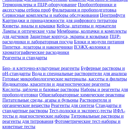
Термоциклеры и ПЦР-оборудование
Пробоотборники и
аксессуары отбора проб
Фильтрация и пробоподготовка
Сервисные комплекты и наборы обслуживания
Центрифуги
Картриджи и принадлежности для цифрового титратора
Кюветы, виалы и крышки
Кейсы, штативы и держатели
Лампы и оптические узлы
Мембраны, колпачки и комплекты
для датчиков
Защитные корпуса, экраны и козырьки
ПЦР-
расходники и лабораторная посуда
Блоки и модули питания
Пипетки, дозаторы и наконечники
ВЭЖХ-колонки и
хроматографические расходники
Реагенты и стандарты
Био- и клеточно-культурные реагенты
Буферные растворы и
pH-стандарты
Вода и специальные растворители для анализа
Готовые микробиологические материалы, кассеты и фильтры
Индикаторы, красители и диагностические реагенты
Кислоты, щёлочи и базовые растворы
Наборы и реагенты для
пробоподготовки
Общелабораторные химические реактивы
Питательные среды, агары и бульоны
Растворители и
органические вещества
Реагенты для синтеза
Стандарты и
стандартные растворы
Тест-полоски и экспресс-тесты
ИФА-
тесты и диагностические наборы
Титровальные растворы и
реагенты для титрования
Фотометрические тест-наборы и
кюветные тесты