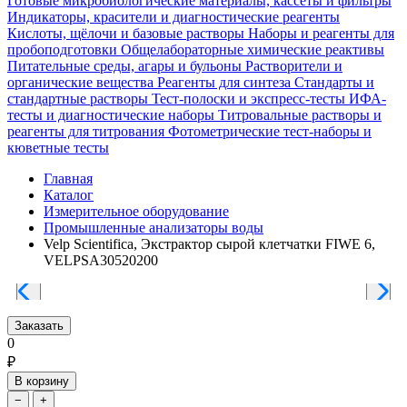
Готовые микробиологические материалы, кассеты и фильтры
Индикаторы, красители и диагностические реагенты
Кислоты, щёлочи и базовые растворы
Наборы и реагенты для
пробоподготовки
Общелабораторные химические реактивы
Питательные среды, агары и бульоны
Растворители и
органические вещества
Реагенты для синтеза
Стандарты и
стандартные растворы
Тест-полоски и экспресс-тесты
ИФА-
тесты и диагностические наборы
Титровальные растворы и
реагенты для титрования
Фотометрические тест-наборы и
кюветные тесты
Главная
Каталог
Измерительное оборудование
Промышленные анализаторы воды
Velp Scientifica, Экстрактор сырой клетчатки FIWE 6,
VELPSA30520200
Заказать
0
₽
В корзину
−
+