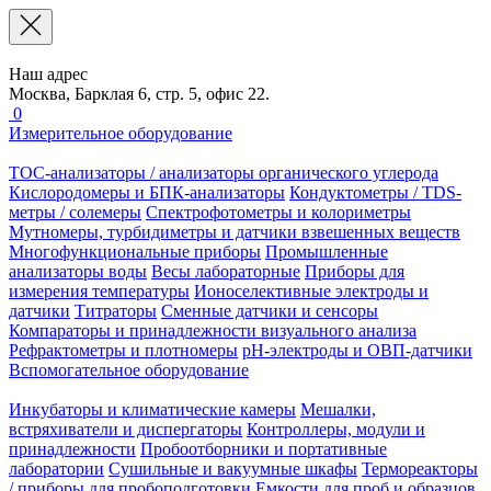
Наш адрес
Москва, Барклая 6, стр. 5, офис 22.
0
Измерительное оборудование
TOC-анализаторы / анализаторы органического углерода
Кислородомеры и БПК-анализаторы
Кондуктометры / TDS-
метры / солемеры
Спектрофотометры и колориметры
Мутномеры, турбидиметры и датчики взвешенных веществ
Многофункциональные приборы
Промышленные
анализаторы воды
Весы лабораторные
Приборы для
измерения температуры
Ионоселективные электроды и
датчики
Титраторы
Сменные датчики и сенсоры
Компараторы и принадлежности визуального анализа
Рефрактометры и плотномеры
pH-электроды и ОВП-датчики
Вспомогательное оборудование
Инкубаторы и климатические камеры
Мешалки,
встряхиватели и диспергаторы
Контроллеры, модули и
принадлежности
Пробоотборники и портативные
лаборатории
Сушильные и вакуумные шкафы
Термореакторы
/ приборы для пробоподготовки
Емкости для проб и образцов