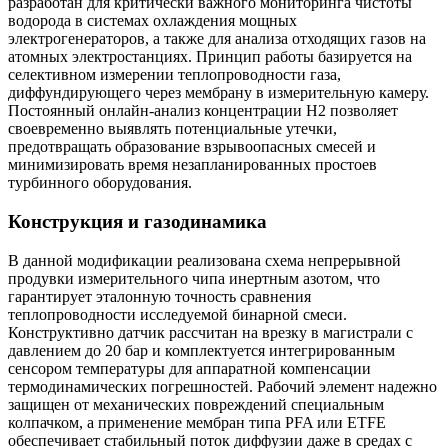
разработан для критически важного мониторинга чистоты
водорода в системах охлаждения мощных
электрогенераторов, а также для анализа отходящих газов на
атомных электростанциях. Принцип работы базируется на
селективном измерении теплопроводности газа,
диффундирующего через мембрану в измерительную камеру.
Постоянный онлайн-анализ концентрации H2 позволяет
своевременно выявлять потенциальные утечки,
предотвращать образование взрывоопасных смесей и
минимизировать время незапланированных простоев
турбинного оборудования.
Конструкция и газодинамика
В данной модификации реализована схема непрерывной
продувки измерительного чипа инертным азотом, что
гарантирует эталонную точность сравнения
теплопроводности исследуемой бинарной смеси.
Конструктивно датчик рассчитан на врезку в магистрали с
давлением до 20 бар и комплектуется интегрированным
сенсором температуры для аппаратной компенсации
термодинамических погрешностей. Рабочий элемент надежно
защищен от механических повреждений специальным
колпачком, а применение мембран типа PFA или ETFE
обеспечивает стабильный поток диффузии даже в средах с