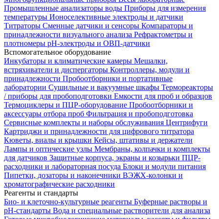
Промышленные анализаторы воды
Приборы для измерения
температуры
Ионоселективные электроды и датчики
Титраторы
Сменные датчики и сенсоры
Компараторы и
принадлежности визуального анализа
Рефрактометры и
плотномеры
pH-электроды и ОВП-датчики
Вспомогательное оборудование
Инкубаторы и климатические камеры
Мешалки,
встряхиватели и диспергаторы
Контроллеры, модули и
принадлежности
Пробоотборники и портативные
лаборатории
Сушильные и вакуумные шкафы
Термореакторы
/ приборы для пробоподготовки
Емкости для проб и образцов
Термоциклеры и ПЦР-оборудование
Пробоотборники и
аксессуары отбора проб
Фильтрация и пробоподготовка
Сервисные комплекты и наборы обслуживания
Центрифуги
Картриджи и принадлежности для цифрового титратора
Кюветы, виалы и крышки
Кейсы, штативы и держатели
Лампы и оптические узлы
Мембраны, колпачки и комплекты
для датчиков
Защитные корпуса, экраны и козырьки
ПЦР-
расходники и лабораторная посуда
Блоки и модули питания
Пипетки, дозаторы и наконечники
ВЭЖХ-колонки и
хроматографические расходники
Реагенты и стандарты
Био- и клеточно-культурные реагенты
Буферные растворы и
pH-стандарты
Вода и специальные растворители для анализа