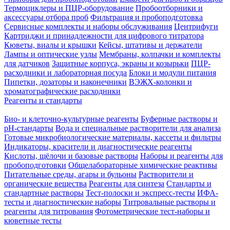
Термоциклеры и ПЦР-оборудование
Пробоотборники и
аксессуары отбора проб
Фильтрация и пробоподготовка
Сервисные комплекты и наборы обслуживания
Центрифуги
Картриджи и принадлежности для цифрового титратора
Кюветы, виалы и крышки
Кейсы, штативы и держатели
Лампы и оптические узлы
Мембраны, колпачки и комплекты
для датчиков
Защитные корпуса, экраны и козырьки
ПЦР-
расходники и лабораторная посуда
Блоки и модули питания
Пипетки, дозаторы и наконечники
ВЭЖХ-колонки и
хроматографические расходники
Реагенты и стандарты
Био- и клеточно-культурные реагенты
Буферные растворы и
pH-стандарты
Вода и специальные растворители для анализа
Готовые микробиологические материалы, кассеты и фильтры
Индикаторы, красители и диагностические реагенты
Кислоты, щёлочи и базовые растворы
Наборы и реагенты для
пробоподготовки
Общелабораторные химические реактивы
Питательные среды, агары и бульоны
Растворители и
органические вещества
Реагенты для синтеза
Стандарты и
стандартные растворы
Тест-полоски и экспресс-тесты
ИФА-
тесты и диагностические наборы
Титровальные растворы и
реагенты для титрования
Фотометрические тест-наборы и
кюветные тесты