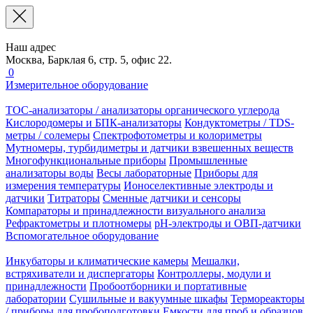
Наш адрес
Москва, Барклая 6, стр. 5, офис 22.
0
Измерительное оборудование
TOC-анализаторы / анализаторы органического углерода
Кислородомеры и БПК-анализаторы
Кондуктометры / TDS-
метры / солемеры
Спектрофотометры и колориметры
Мутномеры, турбидиметры и датчики взвешенных веществ
Многофункциональные приборы
Промышленные
анализаторы воды
Весы лабораторные
Приборы для
измерения температуры
Ионоселективные электроды и
датчики
Титраторы
Сменные датчики и сенсоры
Компараторы и принадлежности визуального анализа
Рефрактометры и плотномеры
pH-электроды и ОВП-датчики
Вспомогательное оборудование
Инкубаторы и климатические камеры
Мешалки,
встряхиватели и диспергаторы
Контроллеры, модули и
принадлежности
Пробоотборники и портативные
лаборатории
Сушильные и вакуумные шкафы
Термореакторы
/ приборы для пробоподготовки
Емкости для проб и образцов