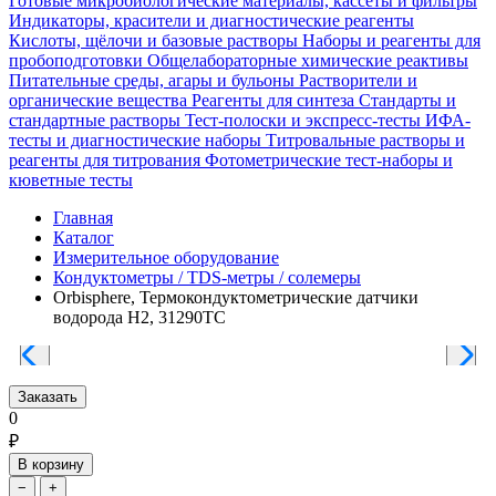
Готовые микробиологические материалы, кассеты и фильтры
Индикаторы, красители и диагностические реагенты
Кислоты, щёлочи и базовые растворы
Наборы и реагенты для
пробоподготовки
Общелабораторные химические реактивы
Питательные среды, агары и бульоны
Растворители и
органические вещества
Реагенты для синтеза
Стандарты и
стандартные растворы
Тест-полоски и экспресс-тесты
ИФА-
тесты и диагностические наборы
Титровальные растворы и
реагенты для титрования
Фотометрические тест-наборы и
кюветные тесты
Главная
Каталог
Измерительное оборудование
Кондуктометры / TDS-метры / солемеры
Orbisphere, Термокондуктометрические датчики
водорода H2, 31290TC
Заказать
0
₽
В корзину
−
+