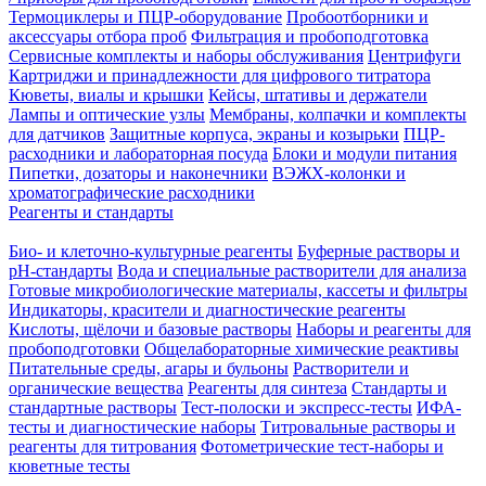
Термоциклеры и ПЦР-оборудование
Пробоотборники и
аксессуары отбора проб
Фильтрация и пробоподготовка
Сервисные комплекты и наборы обслуживания
Центрифуги
Картриджи и принадлежности для цифрового титратора
Кюветы, виалы и крышки
Кейсы, штативы и держатели
Лампы и оптические узлы
Мембраны, колпачки и комплекты
для датчиков
Защитные корпуса, экраны и козырьки
ПЦР-
расходники и лабораторная посуда
Блоки и модули питания
Пипетки, дозаторы и наконечники
ВЭЖХ-колонки и
хроматографические расходники
Реагенты и стандарты
Био- и клеточно-культурные реагенты
Буферные растворы и
pH-стандарты
Вода и специальные растворители для анализа
Готовые микробиологические материалы, кассеты и фильтры
Индикаторы, красители и диагностические реагенты
Кислоты, щёлочи и базовые растворы
Наборы и реагенты для
пробоподготовки
Общелабораторные химические реактивы
Питательные среды, агары и бульоны
Растворители и
органические вещества
Реагенты для синтеза
Стандарты и
стандартные растворы
Тест-полоски и экспресс-тесты
ИФА-
тесты и диагностические наборы
Титровальные растворы и
реагенты для титрования
Фотометрические тест-наборы и
кюветные тесты