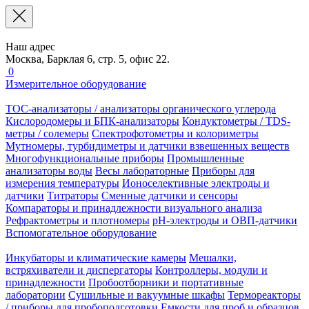
Наш адрес
Москва, Барклая 6, стр. 5, офис 22.
0
Измерительное оборудование
TOC-анализаторы / анализаторы органического углерода
Кислородомеры и БПК-анализаторы
Кондуктометры / TDS-
метры / солемеры
Спектрофотометры и колориметры
Мутномеры, турбидиметры и датчики взвешенных веществ
Многофункциональные приборы
Промышленные
анализаторы воды
Весы лабораторные
Приборы для
измерения температуры
Ионоселективные электроды и
датчики
Титраторы
Сменные датчики и сенсоры
Компараторы и принадлежности визуального анализа
Рефрактометры и плотномеры
pH-электроды и ОВП-датчики
Вспомогательное оборудование
Инкубаторы и климатические камеры
Мешалки,
встряхиватели и диспергаторы
Контроллеры, модули и
принадлежности
Пробоотборники и портативные
лаборатории
Сушильные и вакуумные шкафы
Термореакторы
/ приборы для пробоподготовки
Емкости для проб и образцов