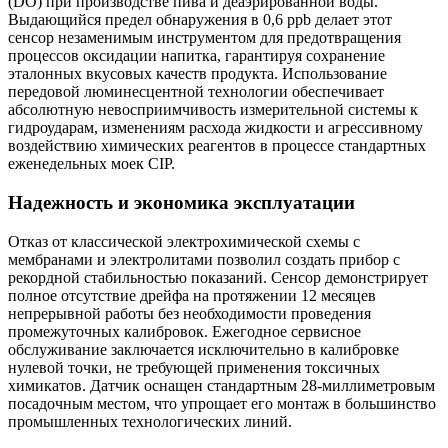
(DO) при производстве пива и деаэрированной воды.
Выдающийся предел обнаружения в 0,6 ppb делает этот
сенсор незаменимым инструментом для предотвращения
процессов оксидации напитка, гарантируя сохранение
эталонных вкусовых качеств продукта. Использование
передовой люминесцентной технологии обеспечивает
абсолютную невосприимчивость измерительной системы к
гидроударам, изменениям расхода жидкости и агрессивному
воздействию химических реагентов в процессе стандартных
еженедельных моек CIP.
Надежность и экономика эксплуатации
Отказ от классической электрохимической схемы с
мембранами и электролитами позволил создать прибор с
рекордной стабильностью показаний. Сенсор демонстрирует
полное отсутствие дрейфа на протяжении 12 месяцев
непрерывной работы без необходимости проведения
промежуточных калибровок. Ежегодное сервисное
обслуживание заключается исключительно в калибровке
нулевой точки, не требующей применения токсичных
химикатов. Датчик оснащен стандартным 28-миллиметровым
посадочным местом, что упрощает его монтаж в большинство
промышленных технологических линий.