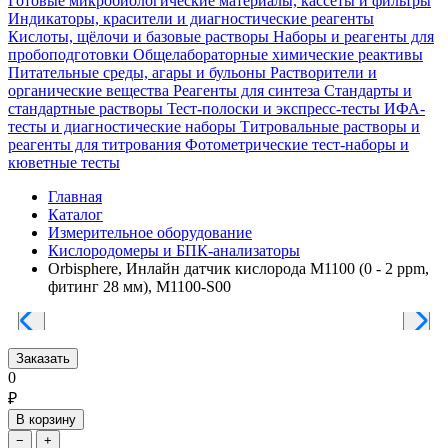
Готовые микробиологические материалы, кассеты и фильтры
Индикаторы, красители и диагностические реагенты
Кислоты, щёлочи и базовые растворы
Наборы и реагенты для
пробоподготовки
Общелабораторные химические реактивы
Питательные среды, агары и бульоны
Растворители и
органические вещества
Реагенты для синтеза
Стандарты и
стандартные растворы
Тест-полоски и экспресс-тесты
ИФА-
тесты и диагностические наборы
Титровальные растворы и
реагенты для титрования
Фотометрические тест-наборы и
кюветные тесты
Главная
Каталог
Измерительное оборудование
Кислородомеры и БПК-анализаторы
Orbisphere, Инлайн датчик кислорода M1100 (0 - 2 ppm,
фитинг 28 мм), M1100-S00
Заказать
0
₽
В корзину
−
+