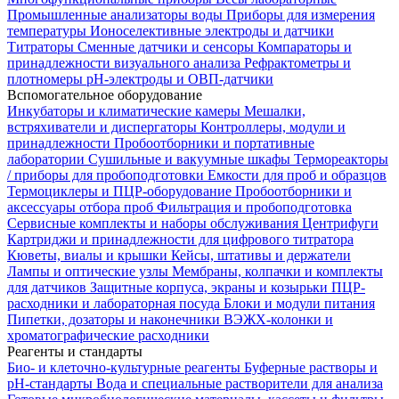
Промышленные анализаторы воды
Приборы для измерения
температуры
Ионоселективные электроды и датчики
Титраторы
Сменные датчики и сенсоры
Компараторы и
принадлежности визуального анализа
Рефрактометры и
плотномеры
pH-электроды и ОВП-датчики
Вспомогательное оборудование
Инкубаторы и климатические камеры
Мешалки,
встряхиватели и диспергаторы
Контроллеры, модули и
принадлежности
Пробоотборники и портативные
лаборатории
Сушильные и вакуумные шкафы
Термореакторы
/ приборы для пробоподготовки
Емкости для проб и образцов
Термоциклеры и ПЦР-оборудование
Пробоотборники и
аксессуары отбора проб
Фильтрация и пробоподготовка
Сервисные комплекты и наборы обслуживания
Центрифуги
Картриджи и принадлежности для цифрового титратора
Кюветы, виалы и крышки
Кейсы, штативы и держатели
Лампы и оптические узлы
Мембраны, колпачки и комплекты
для датчиков
Защитные корпуса, экраны и козырьки
ПЦР-
расходники и лабораторная посуда
Блоки и модули питания
Пипетки, дозаторы и наконечники
ВЭЖХ-колонки и
хроматографические расходники
Реагенты и стандарты
Био- и клеточно-культурные реагенты
Буферные растворы и
pH-стандарты
Вода и специальные растворители для анализа