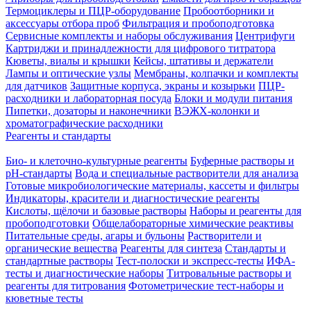
Термоциклеры и ПЦР-оборудование
Пробоотборники и
аксессуары отбора проб
Фильтрация и пробоподготовка
Сервисные комплекты и наборы обслуживания
Центрифуги
Картриджи и принадлежности для цифрового титратора
Кюветы, виалы и крышки
Кейсы, штативы и держатели
Лампы и оптические узлы
Мембраны, колпачки и комплекты
для датчиков
Защитные корпуса, экраны и козырьки
ПЦР-
расходники и лабораторная посуда
Блоки и модули питания
Пипетки, дозаторы и наконечники
ВЭЖХ-колонки и
хроматографические расходники
Реагенты и стандарты
Био- и клеточно-культурные реагенты
Буферные растворы и
pH-стандарты
Вода и специальные растворители для анализа
Готовые микробиологические материалы, кассеты и фильтры
Индикаторы, красители и диагностические реагенты
Кислоты, щёлочи и базовые растворы
Наборы и реагенты для
пробоподготовки
Общелабораторные химические реактивы
Питательные среды, агары и бульоны
Растворители и
органические вещества
Реагенты для синтеза
Стандарты и
стандартные растворы
Тест-полоски и экспресс-тесты
ИФА-
тесты и диагностические наборы
Титровальные растворы и
реагенты для титрования
Фотометрические тест-наборы и
кюветные тесты