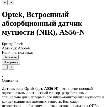
−
+
Optek, Встроенный
абсорбционный датчик
мутности (NIR), AS56-N
Бренд: Optek
Артикул: AS56-N
Наличие: под заказ
Заказать
В корзину
−
+
+
-
Описание
Датчик-зонд Optek (арт. AS56-N)
– это прецизионный
одноканальный оптический сенсор, разработанный
специально для непрерывного
inline
-мониторинга мутности и
концентрации взвешенных веществ. Благодаря
использованию ближнего инфракрасного диапазона (NIR),