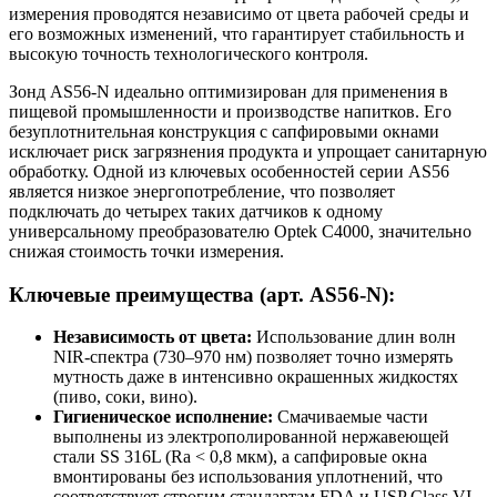
измерения проводятся независимо от цвета рабочей среды и
его возможных изменений, что гарантирует стабильность и
высокую точность технологического контроля.
Зонд AS56-N идеально оптимизирован для применения в
пищевой промышленности и производстве напитков. Его
безуплотнительная конструкция с сапфировыми окнами
исключает риск загрязнения продукта и упрощает санитарную
обработку. Одной из ключевых особенностей серии AS56
является низкое энергопотребление, что позволяет
подключать до четырех таких датчиков к одному
универсальному преобразователю Optek C4000, значительно
снижая стоимость точки измерения.
Ключевые преимущества (арт. AS56-N):
Независимость от цвета:
Использование длин волн
NIR-спектра (730–970 нм) позволяет точно измерять
мутность даже в интенсивно окрашенных жидкостях
(пиво, соки, вино).
Гигиеническое исполнение:
Смачиваемые части
выполнены из электрополированной нержавеющей
стали SS 316L (Ra < 0,8 мкм), а сапфировые окна
вмонтированы без использования уплотнений, что
соответствует строгим стандартам FDA и USP Class VI.