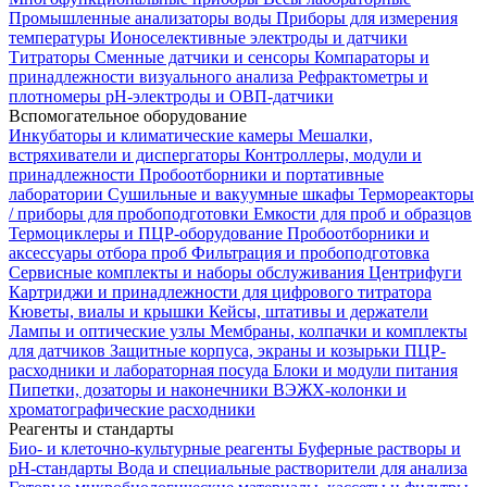
Промышленные анализаторы воды
Приборы для измерения
температуры
Ионоселективные электроды и датчики
Титраторы
Сменные датчики и сенсоры
Компараторы и
принадлежности визуального анализа
Рефрактометры и
плотномеры
pH-электроды и ОВП-датчики
Вспомогательное оборудование
Инкубаторы и климатические камеры
Мешалки,
встряхиватели и диспергаторы
Контроллеры, модули и
принадлежности
Пробоотборники и портативные
лаборатории
Сушильные и вакуумные шкафы
Термореакторы
/ приборы для пробоподготовки
Емкости для проб и образцов
Термоциклеры и ПЦР-оборудование
Пробоотборники и
аксессуары отбора проб
Фильтрация и пробоподготовка
Сервисные комплекты и наборы обслуживания
Центрифуги
Картриджи и принадлежности для цифрового титратора
Кюветы, виалы и крышки
Кейсы, штативы и держатели
Лампы и оптические узлы
Мембраны, колпачки и комплекты
для датчиков
Защитные корпуса, экраны и козырьки
ПЦР-
расходники и лабораторная посуда
Блоки и модули питания
Пипетки, дозаторы и наконечники
ВЭЖХ-колонки и
хроматографические расходники
Реагенты и стандарты
Био- и клеточно-культурные реагенты
Буферные растворы и
pH-стандарты
Вода и специальные растворители для анализа