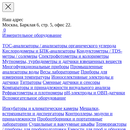
Наш адрес
Москва, Барклая 6, стр. 5, офис 22.
0
Измерительное оборудование
TOC-анализаторы / анализаторы органического углерода
Кислородомеры и БПК-анализаторы
Кондуктометры / TDS-
метры / солемеры
Спектрофотометры и колориметры
Мутномеры, турбидиметры и датчики взвешенных веществ
Многофункциональные приборы
Промышленные
анализаторы воды
Весы лабораторные
Приборы для
измерения температуры
Ионоселективные электроды и
датчики
Титраторы
Сменные датчики и сенсоры
Компараторы и принадлежности визуального анализа
Рефрактометры и плотномеры
pH-электроды и ОВП-датчики
Вспомогательное оборудование
Инкубаторы и климатические камеры
Мешалки,
встряхиватели и диспергаторы
Контроллеры, модули и
принадлежности
Пробоотборники и портативные
лаборатории
Сушильные и вакуумные шкафы
Термореакторы
/ приборы для пробоподготовки
Емкости для проб и образцов