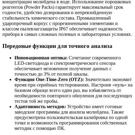
концентрации молибдена в воде. Использование порошковых
реагентов (Powder Packs) гарантирует максимальный срок
годности, удобство дозирования и непревзойденную
стабильность химического состава. Промышленный
ударопрочный корпус с прорезиненными элементами и
классом пылевлагозащиты IP67 обеспечивает надежность
прибора в самых сложных полевых и лабораторных условиях.
Передовые функции для точного анализа
Инновационная оптика:
Сочетание современного
LED-светодиода и спектрометрического сенсора
обеспечивает мгновенное получение данных с
точностью до 3% от полной шкалы.
Функция One-Time-Zero (OTZ):
Значительно экономит
время при серийных тестированиях. Настроив «нуль» на
базовом образце всего один раз, вы избавляетесь от
необходимости повторного обнуления для последующих
тестов той же пробы.
Адаптивность методов:
Устройство имеет готовые
заводские программы для анализа молибдена. Также
предусмотрена пользовательская калибровка по одной
точке и возможность программирования собственных
методик с помощью ПК.