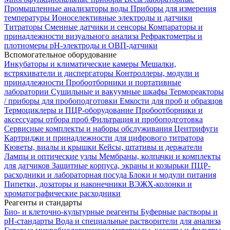
Промышленные анализаторы воды
Приборы для измерения
температуры
Ионоселективные электроды и датчики
Титраторы
Сменные датчики и сенсоры
Компараторы и
принадлежности визуального анализа
Рефрактометры и
плотномеры
pH-электроды и ОВП-датчики
Вспомогательное оборудование
Инкубаторы и климатические камеры
Мешалки,
встряхиватели и диспергаторы
Контроллеры, модули и
принадлежности
Пробоотборники и портативные
лаборатории
Сушильные и вакуумные шкафы
Термореакторы
/ приборы для пробоподготовки
Емкости для проб и образцов
Термоциклеры и ПЦР-оборудование
Пробоотборники и
аксессуары отбора проб
Фильтрация и пробоподготовка
Сервисные комплекты и наборы обслуживания
Центрифуги
Картриджи и принадлежности для цифрового титратора
Кюветы, виалы и крышки
Кейсы, штативы и держатели
Лампы и оптические узлы
Мембраны, колпачки и комплекты
для датчиков
Защитные корпуса, экраны и козырьки
ПЦР-
расходники и лабораторная посуда
Блоки и модули питания
Пипетки, дозаторы и наконечники
ВЭЖХ-колонки и
хроматографические расходники
Реагенты и стандарты
Био- и клеточно-культурные реагенты
Буферные растворы и
pH-стандарты
Вода и специальные растворители для анализа