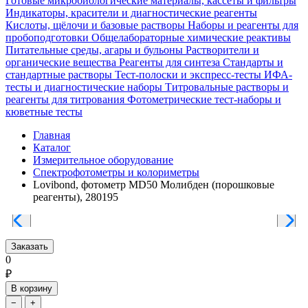
Готовые микробиологические материалы, кассеты и фильтры
Индикаторы, красители и диагностические реагенты
Кислоты, щёлочи и базовые растворы
Наборы и реагенты для
пробоподготовки
Общелабораторные химические реактивы
Питательные среды, агары и бульоны
Растворители и
органические вещества
Реагенты для синтеза
Стандарты и
стандартные растворы
Тест-полоски и экспресс-тесты
ИФА-
тесты и диагностические наборы
Титровальные растворы и
реагенты для титрования
Фотометрические тест-наборы и
кюветные тесты
Главная
Каталог
Измерительное оборудование
Спектрофотометры и колориметры
Lovibond, фотометр MD50 Молибден (порошковые
реагенты), 280195
Заказать
0
₽
В корзину
−
+