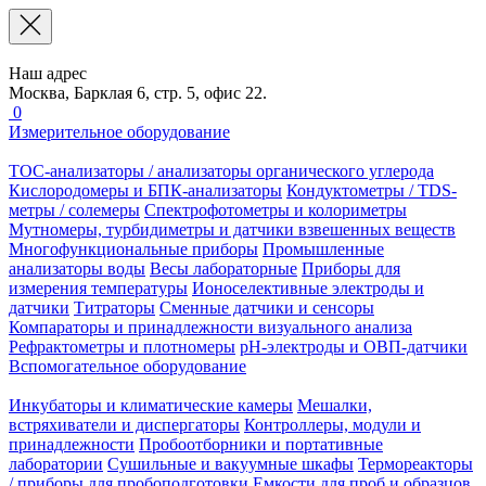
Наш адрес
Москва, Барклая 6, стр. 5, офис 22.
0
Измерительное оборудование
TOC-анализаторы / анализаторы органического углерода
Кислородомеры и БПК-анализаторы
Кондуктометры / TDS-
метры / солемеры
Спектрофотометры и колориметры
Мутномеры, турбидиметры и датчики взвешенных веществ
Многофункциональные приборы
Промышленные
анализаторы воды
Весы лабораторные
Приборы для
измерения температуры
Ионоселективные электроды и
датчики
Титраторы
Сменные датчики и сенсоры
Компараторы и принадлежности визуального анализа
Рефрактометры и плотномеры
pH-электроды и ОВП-датчики
Вспомогательное оборудование
Инкубаторы и климатические камеры
Мешалки,
встряхиватели и диспергаторы
Контроллеры, модули и
принадлежности
Пробоотборники и портативные
лаборатории
Сушильные и вакуумные шкафы
Термореакторы
/ приборы для пробоподготовки
Емкости для проб и образцов