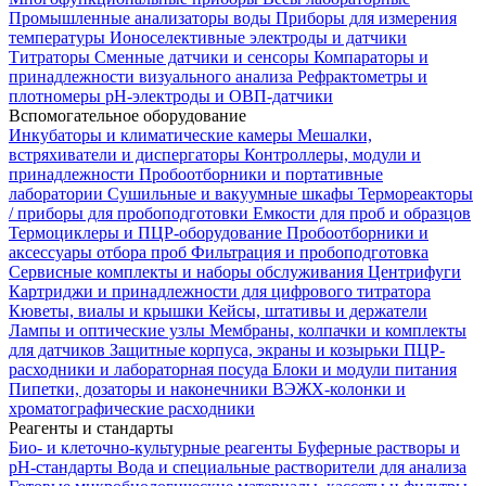
Промышленные анализаторы воды
Приборы для измерения
температуры
Ионоселективные электроды и датчики
Титраторы
Сменные датчики и сенсоры
Компараторы и
принадлежности визуального анализа
Рефрактометры и
плотномеры
pH-электроды и ОВП-датчики
Вспомогательное оборудование
Инкубаторы и климатические камеры
Мешалки,
встряхиватели и диспергаторы
Контроллеры, модули и
принадлежности
Пробоотборники и портативные
лаборатории
Сушильные и вакуумные шкафы
Термореакторы
/ приборы для пробоподготовки
Емкости для проб и образцов
Термоциклеры и ПЦР-оборудование
Пробоотборники и
аксессуары отбора проб
Фильтрация и пробоподготовка
Сервисные комплекты и наборы обслуживания
Центрифуги
Картриджи и принадлежности для цифрового титратора
Кюветы, виалы и крышки
Кейсы, штативы и держатели
Лампы и оптические узлы
Мембраны, колпачки и комплекты
для датчиков
Защитные корпуса, экраны и козырьки
ПЦР-
расходники и лабораторная посуда
Блоки и модули питания
Пипетки, дозаторы и наконечники
ВЭЖХ-колонки и
хроматографические расходники
Реагенты и стандарты
Био- и клеточно-культурные реагенты
Буферные растворы и
pH-стандарты
Вода и специальные растворители для анализа