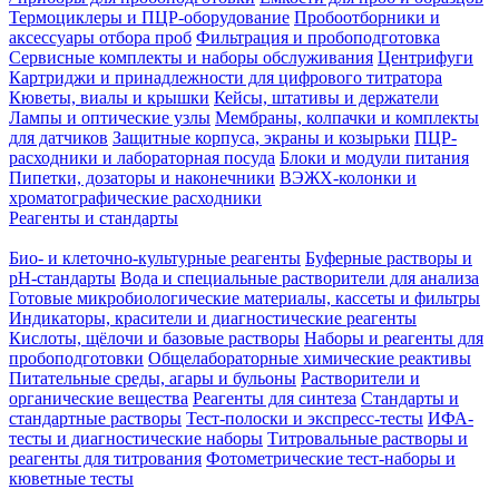
Термоциклеры и ПЦР-оборудование
Пробоотборники и
аксессуары отбора проб
Фильтрация и пробоподготовка
Сервисные комплекты и наборы обслуживания
Центрифуги
Картриджи и принадлежности для цифрового титратора
Кюветы, виалы и крышки
Кейсы, штативы и держатели
Лампы и оптические узлы
Мембраны, колпачки и комплекты
для датчиков
Защитные корпуса, экраны и козырьки
ПЦР-
расходники и лабораторная посуда
Блоки и модули питания
Пипетки, дозаторы и наконечники
ВЭЖХ-колонки и
хроматографические расходники
Реагенты и стандарты
Био- и клеточно-культурные реагенты
Буферные растворы и
pH-стандарты
Вода и специальные растворители для анализа
Готовые микробиологические материалы, кассеты и фильтры
Индикаторы, красители и диагностические реагенты
Кислоты, щёлочи и базовые растворы
Наборы и реагенты для
пробоподготовки
Общелабораторные химические реактивы
Питательные среды, агары и бульоны
Растворители и
органические вещества
Реагенты для синтеза
Стандарты и
стандартные растворы
Тест-полоски и экспресс-тесты
ИФА-
тесты и диагностические наборы
Титровальные растворы и
реагенты для титрования
Фотометрические тест-наборы и
кюветные тесты