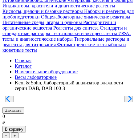
Готовые микробиологические материалы, кассеты и фильтры
Индикаторы, красители и диагностические реагенты
Кислоты, щёлочи и базовые растворы
Наборы и реагенты для
пробоподготовки
Общелабораторные химические реактивы
Питательные среды, агары и бульоны
Растворители и
органические вещества
Реагенты для синтеза
Стандарты и
стандартные растворы
Тест-полоски и экспресс-тесты
ИФА-
тесты и диагностические наборы
Титровальные растворы и
реагенты для титрования
Фотометрические тест-наборы и
кюветные тесты
Главная
Каталог
Измерительное оборудование
Весы лабораторные
Kern & Sohn, Лабораторный анализатор влажности
серии DAB, DAB 100-3
Заказать
0
₽
В корзину
−
+