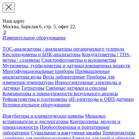
Наш адрес
Москва, Барклая 6, стр. 5, офис 22.
0
Измерительное оборудование
TOC-анализаторы / анализаторы органического углерода
Кислородомеры и БПК-анализаторы
Кондуктометры / TDS-
метры / солемеры
Спектрофотометры и колориметры
Мутномеры, турбидиметры и датчики взвешенных веществ
Многофункциональные приборы
Промышленные
анализаторы воды
Весы лабораторные
Приборы для
измерения температуры
Ионоселективные электроды и
датчики
Титраторы
Сменные датчики и сенсоры
Компараторы и принадлежности визуального анализа
Рефрактометры и плотномеры
pH-электроды и ОВП-датчики
Вспомогательное оборудование
Инкубаторы и климатические камеры
Мешалки,
встряхиватели и диспергаторы
Контроллеры, модули и
принадлежности
Пробоотборники и портативные
лаборатории
Сушильные и вакуумные шкафы
Термореакторы
/ приборы для пробоподготовки
Емкости для проб и образцов