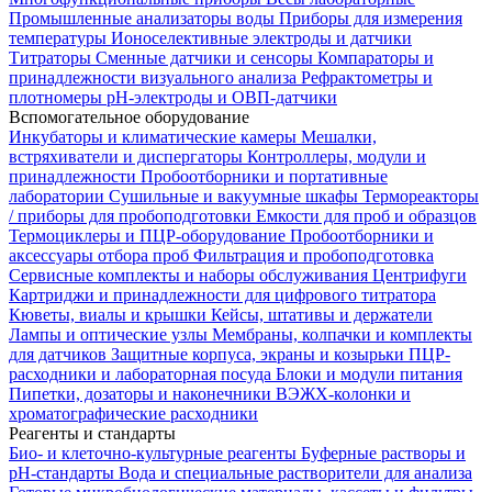
Промышленные анализаторы воды
Приборы для измерения
температуры
Ионоселективные электроды и датчики
Титраторы
Сменные датчики и сенсоры
Компараторы и
принадлежности визуального анализа
Рефрактометры и
плотномеры
pH-электроды и ОВП-датчики
Вспомогательное оборудование
Инкубаторы и климатические камеры
Мешалки,
встряхиватели и диспергаторы
Контроллеры, модули и
принадлежности
Пробоотборники и портативные
лаборатории
Сушильные и вакуумные шкафы
Термореакторы
/ приборы для пробоподготовки
Емкости для проб и образцов
Термоциклеры и ПЦР-оборудование
Пробоотборники и
аксессуары отбора проб
Фильтрация и пробоподготовка
Сервисные комплекты и наборы обслуживания
Центрифуги
Картриджи и принадлежности для цифрового титратора
Кюветы, виалы и крышки
Кейсы, штативы и держатели
Лампы и оптические узлы
Мембраны, колпачки и комплекты
для датчиков
Защитные корпуса, экраны и козырьки
ПЦР-
расходники и лабораторная посуда
Блоки и модули питания
Пипетки, дозаторы и наконечники
ВЭЖХ-колонки и
хроматографические расходники
Реагенты и стандарты
Био- и клеточно-культурные реагенты
Буферные растворы и
pH-стандарты
Вода и специальные растворители для анализа