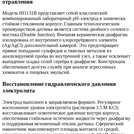
отравления
Модель HI1131B представляет собой классический
комбинированный лабораторный pH-электрод в химически
стойком стеклянном корпусе. Главным технологическим
преимуществом датчика является система двойного солевого
мостика (Double Junction). Внешняя керамическая диафрагма
изолирована от внутреннего хлорсеребряного элемента
(Ag/AgCl) дополнительной камерой. Это предотвращает
прямое попадание сульфидов и тяжелых металлов из
анализируемой пробы во внутренний узел, а также исключает
выпадение осадка солей серебра в диафрагме. Конструкция
обеспечивает долгую службу при анализе агрессивных
химикатов и пищевых эмульсий.
Восстановление гидравлического давления
электролита
Электрод выполнен в заправляемом формате. Регулярное
восполнение уровня электролита (раствором 3.5 M KCl)
восстанавливает осмотическое давление внутри корпуса,
обеспечивая стабильное истечение жидкости через диафрагму
и поддерживая мгновенный отклик датчика. Сферический
наконечник максимизирует площадь контакта со средой,