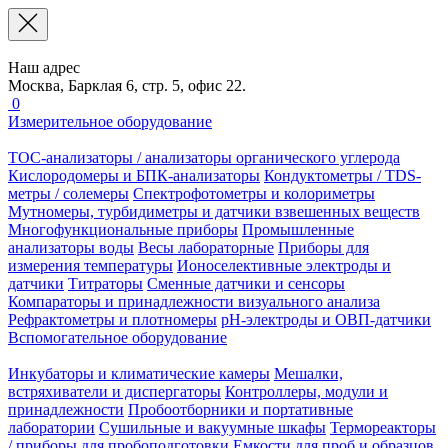
Наш адрес
Москва, Барклая 6, стр. 5, офис 22.
0
Измерительное оборудование
TOC-анализаторы / анализаторы органического углерода
Кислородомеры и БПК-анализаторы
Кондуктометры / TDS-
метры / солемеры
Спектрофотометры и колориметры
Мутномеры, турбидиметры и датчики взвешенных веществ
Многофункциональные приборы
Промышленные
анализаторы воды
Весы лабораторные
Приборы для
измерения температуры
Ионоселективные электроды и
датчики
Титраторы
Сменные датчики и сенсоры
Компараторы и принадлежности визуального анализа
Рефрактометры и плотномеры
pH-электроды и ОВП-датчики
Вспомогательное оборудование
Инкубаторы и климатические камеры
Мешалки,
встряхиватели и диспергаторы
Контроллеры, модули и
принадлежности
Пробоотборники и портативные
лаборатории
Сушильные и вакуумные шкафы
Термореакторы
/ приборы для пробоподготовки
Емкости для проб и образцов