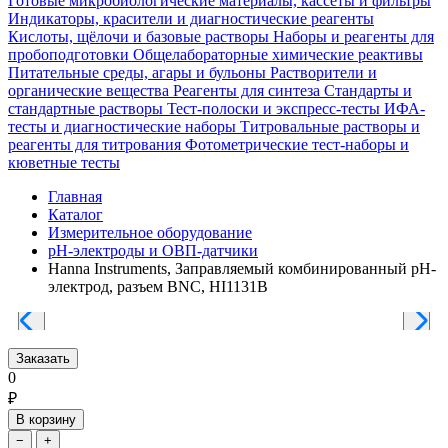
Готовые микробиологические материалы, кассеты и фильтры
Индикаторы, красители и диагностические реагенты
Кислоты, щёлочи и базовые растворы
Наборы и реагенты для
пробоподготовки
Общелабораторные химические реактивы
Питательные среды, агары и бульоны
Растворители и
органические вещества
Реагенты для синтеза
Стандарты и
стандартные растворы
Тест-полоски и экспресс-тесты
ИФА-
тесты и диагностические наборы
Титровальные растворы и
реагенты для титрования
Фотометрические тест-наборы и
кюветные тесты
Главная
Каталог
Измерительное оборудование
pH-электроды и ОВП-датчики
Hanna Instruments, Заправляемый комбинированный pH-
электрод, разъем BNC, HI1131B
Заказать
0
₽
В корзину
−
+