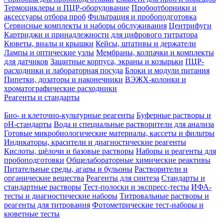
Термоциклеры и ПЦР-оборудование
Пробоотборники и
аксессуары отбора проб
Фильтрация и пробоподготовка
Сервисные комплекты и наборы обслуживания
Центрифуги
Картриджи и принадлежности для цифрового титратора
Кюветы, виалы и крышки
Кейсы, штативы и держатели
Лампы и оптические узлы
Мембраны, колпачки и комплекты
для датчиков
Защитные корпуса, экраны и козырьки
ПЦР-
расходники и лабораторная посуда
Блоки и модули питания
Пипетки, дозаторы и наконечники
ВЭЖХ-колонки и
хроматографические расходники
Реагенты и стандарты
Био- и клеточно-культурные реагенты
Буферные растворы и
pH-стандарты
Вода и специальные растворители для анализа
Готовые микробиологические материалы, кассеты и фильтры
Индикаторы, красители и диагностические реагенты
Кислоты, щёлочи и базовые растворы
Наборы и реагенты для
пробоподготовки
Общелабораторные химические реактивы
Питательные среды, агары и бульоны
Растворители и
органические вещества
Реагенты для синтеза
Стандарты и
стандартные растворы
Тест-полоски и экспресс-тесты
ИФА-
тесты и диагностические наборы
Титровальные растворы и
реагенты для титрования
Фотометрические тест-наборы и
кюветные тесты