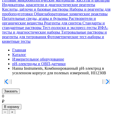
Готовые микробиологические материалы, кассеты и фильтры
Индикаторы, красители и диагностические реагенты
Кислоты, щёлочи и базовые растворы
Наборы и реагенты для
пробоподготовки
Общелабораторные химические реактивы
Питательные среды, агары и бульоны
Растворители и
органические вещества
Реагенты для синтеза
Стандарты и
стандартные растворы
Тест-полоски и экспресс-тесты
ИФА-
тесты и диагностические наборы
Титровальные растворы и
реагенты для титрования
Фотометрические тест-наборы и
кюветные тесты
Главная
Каталог
Измерительное оборудование
pH-электроды и ОВП-датчики
Hanna Instruments, Комбинированный pH-электрод в
усиленном корпусе для полевых измерений, HI1230B
Заказать
0
₽
В корзину
−
+