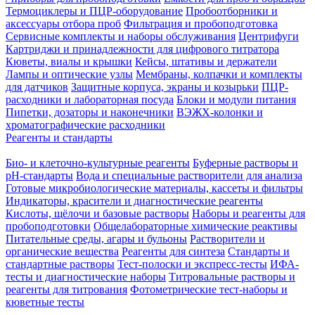
Термоциклеры и ПЦР-оборудование
Пробоотборники и
аксессуары отбора проб
Фильтрация и пробоподготовка
Сервисные комплекты и наборы обслуживания
Центрифуги
Картриджи и принадлежности для цифрового титратора
Кюветы, виалы и крышки
Кейсы, штативы и держатели
Лампы и оптические узлы
Мембраны, колпачки и комплекты
для датчиков
Защитные корпуса, экраны и козырьки
ПЦР-
расходники и лабораторная посуда
Блоки и модули питания
Пипетки, дозаторы и наконечники
ВЭЖХ-колонки и
хроматографические расходники
Реагенты и стандарты
Био- и клеточно-культурные реагенты
Буферные растворы и
pH-стандарты
Вода и специальные растворители для анализа
Готовые микробиологические материалы, кассеты и фильтры
Индикаторы, красители и диагностические реагенты
Кислоты, щёлочи и базовые растворы
Наборы и реагенты для
пробоподготовки
Общелабораторные химические реактивы
Питательные среды, агары и бульоны
Растворители и
органические вещества
Реагенты для синтеза
Стандарты и
стандартные растворы
Тест-полоски и экспресс-тесты
ИФА-
тесты и диагностические наборы
Титровальные растворы и
реагенты для титрования
Фотометрические тест-наборы и
кюветные тесты