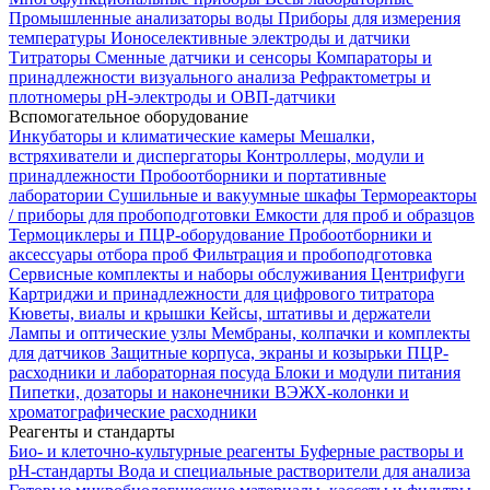
Промышленные анализаторы воды
Приборы для измерения
температуры
Ионоселективные электроды и датчики
Титраторы
Сменные датчики и сенсоры
Компараторы и
принадлежности визуального анализа
Рефрактометры и
плотномеры
pH-электроды и ОВП-датчики
Вспомогательное оборудование
Инкубаторы и климатические камеры
Мешалки,
встряхиватели и диспергаторы
Контроллеры, модули и
принадлежности
Пробоотборники и портативные
лаборатории
Сушильные и вакуумные шкафы
Термореакторы
/ приборы для пробоподготовки
Емкости для проб и образцов
Термоциклеры и ПЦР-оборудование
Пробоотборники и
аксессуары отбора проб
Фильтрация и пробоподготовка
Сервисные комплекты и наборы обслуживания
Центрифуги
Картриджи и принадлежности для цифрового титратора
Кюветы, виалы и крышки
Кейсы, штативы и держатели
Лампы и оптические узлы
Мембраны, колпачки и комплекты
для датчиков
Защитные корпуса, экраны и козырьки
ПЦР-
расходники и лабораторная посуда
Блоки и модули питания
Пипетки, дозаторы и наконечники
ВЭЖХ-колонки и
хроматографические расходники
Реагенты и стандарты
Био- и клеточно-культурные реагенты
Буферные растворы и
pH-стандарты
Вода и специальные растворители для анализа