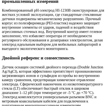
промышленных измерений
Комбинированный pH-электрод HI-1230B сконструирован для
жестких условий эксплуатации, где стандартные стеклянные
датчики подвержены механическому разрушению. Прочный
корпус из полиэфиримида (PEI-пластик) надежно защищает
внутренние элементы от ударов, падений и воздействия
агрессивных сточных вод. Внутренний контур имеет гелевое
заполнение, что избавляет оператора от необходимости
регулярного обслуживания и дозаправки электролитом, делая
электрод идеальным выбором для мобильных лабораторий и
выездного экологического мониторинга.
Двойной референс и совместимость
Датчик оснащен системой двойного перехода (Double Junction
Ag/AgCl), которая эффективно препятствует проникновению
загрязняющих ионов и сульфидов из пробы во внутреннюю
камеру сравнения, предотвращая химическое отравление
электрода. Сферический наконечник из низкотемпературного
стекла (LT) обеспечивает быстрый отклик в широком
диапазоне 1–12 pH (при температуре от -5 °C до +70 °C).
Электрод комплектуется универсальным разъемом BNC и
метровым коаксиальным кабелем для подключения к
портативным микропроцессорным измерителям.