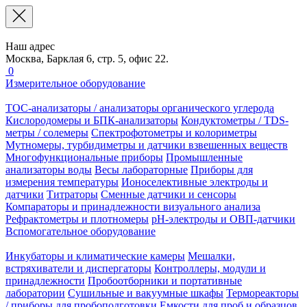
Наш адрес
Москва, Барклая 6, стр. 5, офис 22.
0
Измерительное оборудование
TOC-анализаторы / анализаторы органического углерода
Кислородомеры и БПК-анализаторы
Кондуктометры / TDS-
метры / солемеры
Спектрофотометры и колориметры
Мутномеры, турбидиметры и датчики взвешенных веществ
Многофункциональные приборы
Промышленные
анализаторы воды
Весы лабораторные
Приборы для
измерения температуры
Ионоселективные электроды и
датчики
Титраторы
Сменные датчики и сенсоры
Компараторы и принадлежности визуального анализа
Рефрактометры и плотномеры
pH-электроды и ОВП-датчики
Вспомогательное оборудование
Инкубаторы и климатические камеры
Мешалки,
встряхиватели и диспергаторы
Контроллеры, модули и
принадлежности
Пробоотборники и портативные
лаборатории
Сушильные и вакуумные шкафы
Термореакторы
/ приборы для пробоподготовки
Емкости для проб и образцов