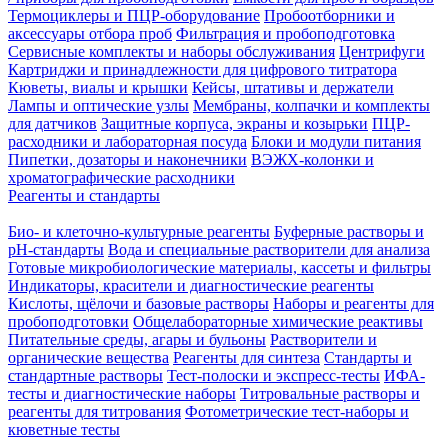
Термоциклеры и ПЦР-оборудование
Пробоотборники и
аксессуары отбора проб
Фильтрация и пробоподготовка
Сервисные комплекты и наборы обслуживания
Центрифуги
Картриджи и принадлежности для цифрового титратора
Кюветы, виалы и крышки
Кейсы, штативы и держатели
Лампы и оптические узлы
Мембраны, колпачки и комплекты
для датчиков
Защитные корпуса, экраны и козырьки
ПЦР-
расходники и лабораторная посуда
Блоки и модули питания
Пипетки, дозаторы и наконечники
ВЭЖХ-колонки и
хроматографические расходники
Реагенты и стандарты
Био- и клеточно-культурные реагенты
Буферные растворы и
pH-стандарты
Вода и специальные растворители для анализа
Готовые микробиологические материалы, кассеты и фильтры
Индикаторы, красители и диагностические реагенты
Кислоты, щёлочи и базовые растворы
Наборы и реагенты для
пробоподготовки
Общелабораторные химические реактивы
Питательные среды, агары и бульоны
Растворители и
органические вещества
Реагенты для синтеза
Стандарты и
стандартные растворы
Тест-полоски и экспресс-тесты
ИФА-
тесты и диагностические наборы
Титровальные растворы и
реагенты для титрования
Фотометрические тест-наборы и
кюветные тесты