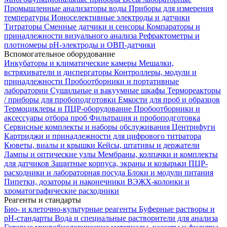
Промышленные анализаторы воды
Приборы для измерения
температуры
Ионоселективные электроды и датчики
Титраторы
Сменные датчики и сенсоры
Компараторы и
принадлежности визуального анализа
Рефрактометры и
плотномеры
pH-электроды и ОВП-датчики
Вспомогательное оборудование
Инкубаторы и климатические камеры
Мешалки,
встряхиватели и диспергаторы
Контроллеры, модули и
принадлежности
Пробоотборники и портативные
лаборатории
Сушильные и вакуумные шкафы
Термореакторы
/ приборы для пробоподготовки
Емкости для проб и образцов
Термоциклеры и ПЦР-оборудование
Пробоотборники и
аксессуары отбора проб
Фильтрация и пробоподготовка
Сервисные комплекты и наборы обслуживания
Центрифуги
Картриджи и принадлежности для цифрового титратора
Кюветы, виалы и крышки
Кейсы, штативы и держатели
Лампы и оптические узлы
Мембраны, колпачки и комплекты
для датчиков
Защитные корпуса, экраны и козырьки
ПЦР-
расходники и лабораторная посуда
Блоки и модули питания
Пипетки, дозаторы и наконечники
ВЭЖХ-колонки и
хроматографические расходники
Реагенты и стандарты
Био- и клеточно-культурные реагенты
Буферные растворы и
pH-стандарты
Вода и специальные растворители для анализа