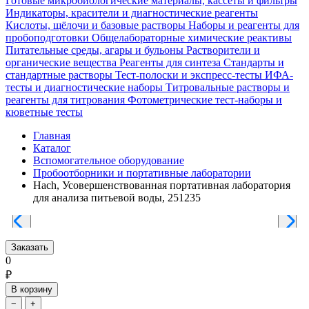
Готовые микробиологические материалы, кассеты и фильтры
Индикаторы, красители и диагностические реагенты
Кислоты, щёлочи и базовые растворы
Наборы и реагенты для
пробоподготовки
Общелабораторные химические реактивы
Питательные среды, агары и бульоны
Растворители и
органические вещества
Реагенты для синтеза
Стандарты и
стандартные растворы
Тест-полоски и экспресс-тесты
ИФА-
тесты и диагностические наборы
Титровальные растворы и
реагенты для титрования
Фотометрические тест-наборы и
кюветные тесты
Главная
Каталог
Вспомогательное оборудование
Пробоотборники и портативные лаборатории
Hach, Усовершенствованная портативная лаборатория
для анализа питьевой воды, 251235
Заказать
0
₽
В корзину
−
+