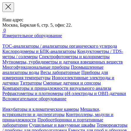
Наш адрес
Москва, Барклая 6, стр. 5, офис 22.
0
Измерительное оборудование
TOC-анализаторы / анализаторы органического углерода
Кислородомеры и БПК-анализаторы
Кондуктометры / TDS-
метры / солемеры
Спектрофотометры и колориметры
Мутномеры, турбидиметры и датчики взвешенных веществ
Многофункциональные приборы
Промышленные
анализаторы воды
Весы лабораторные
Приборы для
измерения температуры
Ионоселективные электроды и
датчики
Титраторы
Сменные датчики и сенсоры
Компараторы и принадлежности визуального анализа
Рефрактометры и плотномеры
pH-электроды и ОВП-датчики
Вспомогательное оборудование
Инкубаторы и климатические камеры
Мешалки,
встряхиватели и диспергаторы
Контроллеры, модули и
принадлежности
Пробоотборники и портативные
лаборатории
Сушильные и вакуумные шкафы
Термореакторы
/ приборы для пробоподготовки
Емкости для проб и образцов