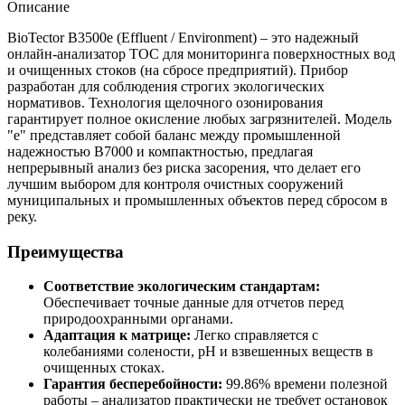
Описание
BioTector B3500e (Effluent / Environment) – это надежный
онлайн-анализатор TOC для мониторинга поверхностных вод
и очищенных стоков (на сбросе предприятий). Прибор
разработан для соблюдения строгих экологических
нормативов. Технология щелочного озонирования
гарантирует полное окисление любых загрязнителей. Модель
"e" представляет собой баланс между промышленной
надежностью B7000 и компактностью, предлагая
непрерывный анализ без риска засорения, что делает его
лучшим выбором для контроля очистных сооружений
муниципальных и промышленных объектов перед сбросом в
реку.
Преимущества
Соответствие экологическим стандартам:
Обеспечивает точные данные для отчетов перед
природоохранными органами.
Адаптация к матрице:
Легко справляется с
колебаниями солености, pH и взвешенных веществ в
очищенных стоках.
Гарантия бесперебойности:
99.86% времени полезной
работы – анализатор практически не требует остановок