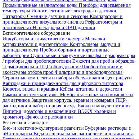
Промышленные анализаторы воды
Приборы для измерения
температуры
Ионоселективные электроды и датчики
Титраторы
Сменные датчики и сенсоры
Компараторы и
принадлежности визуального анализа
Рефрактометры и
плотномеры
pH-электроды и ОВП-датчики
Вспомогательное оборудование
Инкубаторы и климатические камеры
Мешалки,
встряхиватели и диспергаторы
Контроллеры, модули и
принадлежности
Пробоотборники и портативные
лаборатории
Сушильные и вакуумные шкафы
Термореакторы
/ приборы для пробоподготовки
Емкости для проб и образцов
Термоциклеры и ПЦР-оборудование
Пробоотборники и
аксессуары отбора проб
Фильтрация и пробоподготовка
Сервисные комплекты и наборы обслуживания
Центрифуги
Картриджи и принадлежности для цифрового титратора
Кюветы, виалы и крышки
Кейсы, штативы и держатели
Лампы и оптические узлы
Мембраны, колпачки и комплекты
для датчиков
Защитные корпуса, экраны и козырьки
ПЦР-
расходники и лабораторная посуда
Блоки и модули питания
Пипетки, дозаторы и наконечники
ВЭЖХ-колонки и
хроматографические расходники
Реагенты и стандарты
Био- и клеточно-культурные реагенты
Буферные растворы и
pH-стандарты
Вода и специальные растворители для анализа