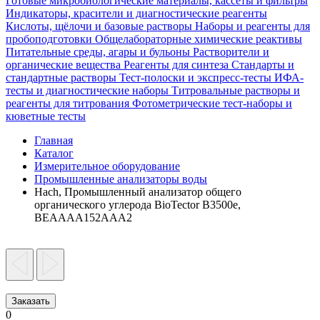
Готовые микробиологические материалы, кассеты и фильтры
Индикаторы, красители и диагностические реагенты
Кислоты, щёлочи и базовые растворы
Наборы и реагенты для
пробоподготовки
Общелабораторные химические реактивы
Питательные среды, агары и бульоны
Растворители и
органические вещества
Реагенты для синтеза
Стандарты и
стандартные растворы
Тест-полоски и экспресс-тесты
ИФА-
тесты и диагностические наборы
Титровальные растворы и
реагенты для титрования
Фотометрические тест-наборы и
кюветные тесты
Главная
Каталог
Измерительное оборудование
Промышленные анализаторы воды
Hach, Промышленный анализатор общего
органического углерода BioTector B3500e,
BEAAAA152AAA2
Заказать
0