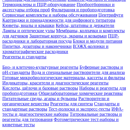
Термоциклеры и ПЦР-оборудование
Пробоотборники и
аксессуары отбора проб
Фильтрация и пробоподготовка
Сервисные комплекты и наборы обслуживания
Центрифуги
Картриджи и принадлежности для цифрового титратора
Кюветы, виалы и крышки
Кейсы, штативы и держатели
Лампы и оптические узлы
Мембраны, колпачки и комплекты
для датчиков
Защитные корпуса, экраны и козырьки
ПЦР-
расходники и лабораторная посуда
Блоки и модули питания
Пипетки, дозаторы и наконечники
ВЭЖХ-колонки и
хроматографические расходники
Реагенты и стандарты
Био- и клеточно-культурные реагенты
Буферные растворы и
pH-стандарты
Вода и специальные растворители для анализа
Готовые микробиологические материалы, кассеты и фильтры
Индикаторы, красители и диагностические реагенты
Кислоты, щёлочи и базовые растворы
Наборы и реагенты для
пробоподготовки
Общелабораторные химические реактивы
Питательные среды, агары и бульоны
Растворители и
органические вещества
Реагенты для синтеза
Стандарты и
стандартные растворы
Тест-полоски и экспресс-тесты
ИФА-
тесты и диагностические наборы
Титровальные растворы и
реагенты для титрования
Фотометрические тест-наборы и
кюветные тесты