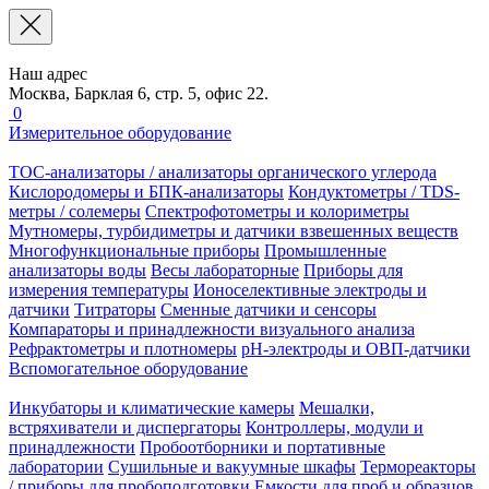
Наш адрес
Москва, Барклая 6, стр. 5, офис 22.
0
Измерительное оборудование
TOC-анализаторы / анализаторы органического углерода
Кислородомеры и БПК-анализаторы
Кондуктометры / TDS-
метры / солемеры
Спектрофотометры и колориметры
Мутномеры, турбидиметры и датчики взвешенных веществ
Многофункциональные приборы
Промышленные
анализаторы воды
Весы лабораторные
Приборы для
измерения температуры
Ионоселективные электроды и
датчики
Титраторы
Сменные датчики и сенсоры
Компараторы и принадлежности визуального анализа
Рефрактометры и плотномеры
pH-электроды и ОВП-датчики
Вспомогательное оборудование
Инкубаторы и климатические камеры
Мешалки,
встряхиватели и диспергаторы
Контроллеры, модули и
принадлежности
Пробоотборники и портативные
лаборатории
Сушильные и вакуумные шкафы
Термореакторы
/ приборы для пробоподготовки
Емкости для проб и образцов